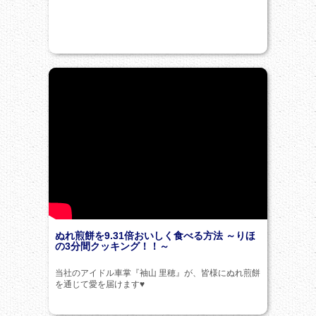
ぬれ煎餅を9.31倍おいしく食べる方法 ～りほ
の3分間クッキング！！～
当社のアイドル車掌『袖山 里穂』が、皆様にぬれ煎餅
を通じて愛を届けます♥