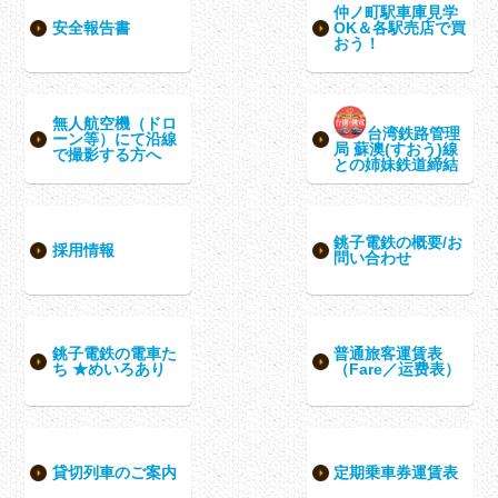
仲ノ町駅車庫見学
安全報告書
OK＆各駅売店で買
おう！
無人航空機（ドロ
台湾鉄路管理
ーン等）にて沿線
局 蘇澳(すおう)線
で撮影する方へ
との姉妹鉄道締結
銚子電鉄の概要/お
採用情報
問い合わせ
銚子電鉄の電車た
普通旅客運賃表
ち ★めいろあり
（Fare／运费表）
貸切列車のご案内
定期乗車券運賃表