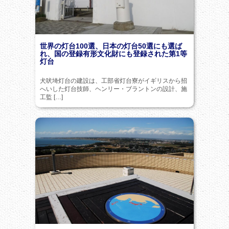
世界の灯台100選、日本の灯台50選にも選ば
れ、国の登録有形文化財にも登録された第1等
灯台
犬吠埼灯台の建設は、工部省灯台寮がイギリスから招
へいした灯台技師、ヘンリー・ブラントンの設計、施
工監 […]