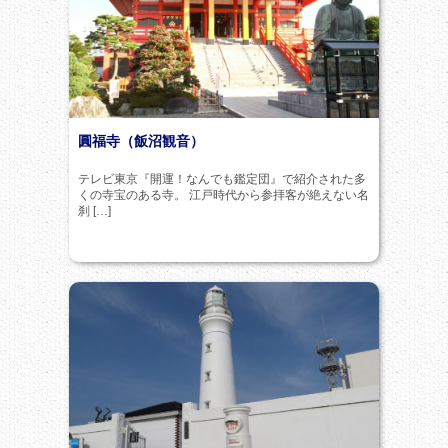
圓福寺（飯沼観音）
テレビ東京『開運！なんでも鑑定団』で紹介された多
くの寺宝のある寺。 江戸時代から参拝客が絶えない名
刹 […]