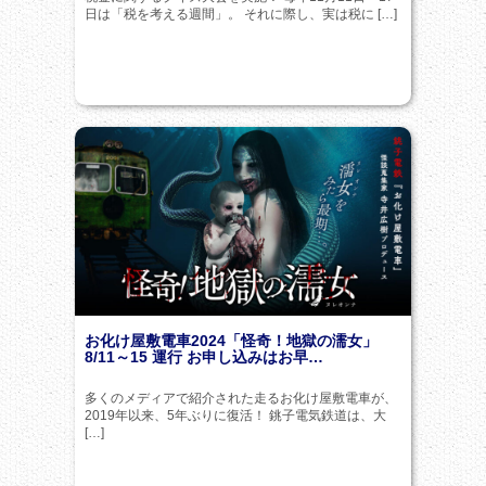
日は「税を考える週間」。 それに際し、実は税に […]
お化け屋敷電車2024「怪奇！地獄の濡女」
8/11～15 運行 お申し込みはお早…
多くのメディアで紹介された走るお化け屋敷電車が、
2019年以来、5年ぶりに復活！ 銚子電気鉄道は、大
[…]