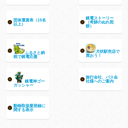
銚電ストーリー
団体運賃表（15名
（奇跡のぬれ煎
以上）
餅）
犬吠駅売店で
ふるさと納
買おう！
税で銚電応援
旅行会社、バス会
銚電神ゴー
社様へのご案内
ガッシャー
動物取扱業登録に
関する表示