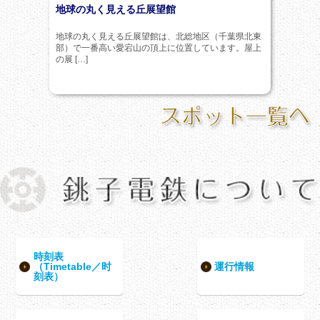
地球の丸く見える丘展望館
地球の丸く見える丘展望館は、北総地区（千葉県北東
部）で一番高い愛宕山の頂上に位置しています。屋上
の展 […]
時刻表
（Timetable／时
運行情報
刻表）