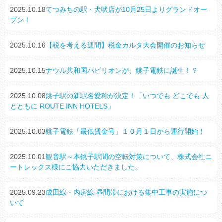
2025.10.18
てつみちの駅・犬吠店が10月25日よりグランドオー
プン！
2025.10.16
【税を考える週間】税金カルタ大会開催のお知らせ
2025.10.15
ナウル共和国パビリオンが、銚子電鉄に誕生！？
2025.10.08
銚子駅の新駅名愛称が決定！「いつでも どこでも 人
とともに ROUTE INN HOTELS」
2025.10.03
銚子電鉄「最低賃金号」１０月１日から運行開始！
2025.10.01
観音駅～本銚子駅間の空転対策について、株式会社ニ
ートレックス様にご協力いただきました。
2025.09.23
成田線・内房線 昼間帯における集中工事の実施につ
いて