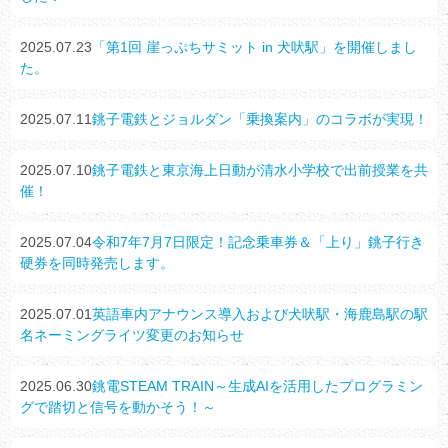
2025.07.23
「第1回 崖っぷちサミット in 犬吠駅」を開催しまし
た。
2025.07.11
銚子電鉄とジョルダン「乗換案内」のコラボが実現！
2025.07.10
銚子電鉄と東京海上日動が清水小学校で出前授業を共
催！
2025.07.04
令和7年7月7日限定！記念乗車券＆「上り」銚子行き
硬券を同時発売します。
2025.07.01
英語車内アナウンス導入および犬吠駅・海鹿島駅の駅
名ネーミングライツ変更のお知らせ
2025.06.30
銚電STEAM TRAIN～生成AIを活用したプログラミン
グで踏切と信号を動かそう！～