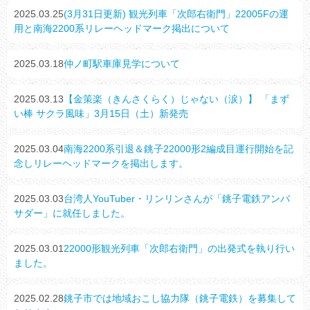
2025.03.25
(3月31日更新) 観光列車「次郎右衛門」22005Fの運
用と南海2200系リレーヘッドマーク掲出について
2025.03.18
仲ノ町駅車庫見学について
2025.03.13
【金策楽（きんさくらく）じゃない（涙）】 「まず
い棒 サクラ風味」3月15日（土）新発売
2025.03.04
南海2200系引退＆銚子22000形2編成目運行開始を記
念しリレーヘッドマークを掲出します。
2025.03.03
台湾人YouTuber・リンリンさんが「銚子電鉄アンバ
サダー」に就任しました。
2025.03.01
22000形観光列車「次郎右衛門」の出発式を執り行い
ました。
2025.02.28
銚子市では地域おこし協力隊（銚子電鉄）を募集して