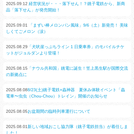
2025.09.12
経営状況が・・・落下せん！？銚子電鉄から、新商
品「落下せん」が発売開始！
2025.09.01
「まずい棒メロンパン風味」9/6（土）新発売！ 美味
しくてごメロン（涙）
2025.08.29
「犬吠崖っぷちライン 1 日乗車券」のモバイルチケ
ットがジョルダンより登場！
2025.08.15
「ナウル共和国」銚電に誕生！笠上黒生駅が国際交流
の新拠点に
2025.08.08
8/23(土)銚子電鉄×蟲神器 夏休み体験イベント「蟲
電車〜虫虫（Chou-Chou）トレイン」開催のお知らせ
2025.08.05
お盆期間の臨時列車運行について
2025.08.01
新しい地域おこし協力隊（銚子電鉄担当）が着任しま
した！