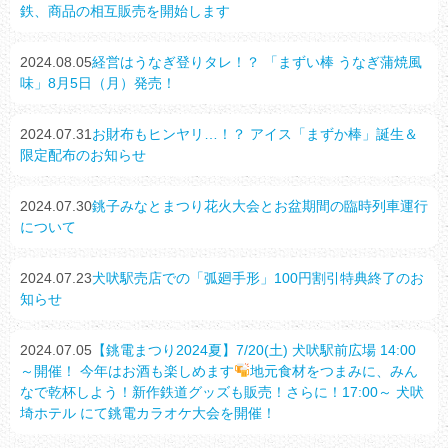
鉄、商品の相互販売を開始します
2024.08.05
経営はうなぎ登りタレ！？ 「まずい棒 うなぎ蒲焼風
味」8月5日（月）発売！
2024.07.31
お財布もヒンヤリ…！？ アイス「まずか棒」誕生＆
限定配布のお知らせ
2024.07.30
銚子みなとまつり花火大会とお盆期間の臨時列車運行
について
2024.07.23
犬吠駅売店での「弧廻手形」100円割引特典終了のお
知らせ
2024.07.05
【銚電まつり2024夏】7/20(土) 犬吠駅前広場 14:00
～開催！ 今年はお酒も楽しめます
地元食材をつまみに、みん
なで乾杯しよう！新作鉄道グッズも販売！さらに！17:00～ 犬吠
埼ホテル にて銚電カラオケ大会を開催！