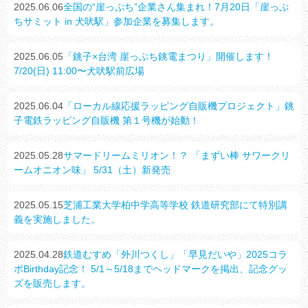
2025.06.06
全国の“崖っぷち”企業さん集まれ！7月20日「崖っぷ
ちサミット in 犬吠駅」参加企業を募集します。
2025.06.05
「銚子×台湾 崖っぷち銚電まつり」開催します！
7/20(日) 11:00〜犬吠駅前広場
2025.06.04
「ローカル線応援ラッピング自販機プロジェクト」銚
子電鉄ラッピング自販機 第１号機が始動！
2025.05.28
サマードリームミリオン！？ 「まずい棒 サワークリ
ームオニオン味」 5/31（土）新発売
2025.05.15
芝浦工業大学柏中学高等学校 鉄道研究部にて特別講
義を実施しました。
2025.04.28
鉄道むすめ「外川つくし」「早見だいや」2025コラ
ボBirthday記念！ 5/1～5/18までヘッドマークを掲出、記念グッ
ズを販売します。