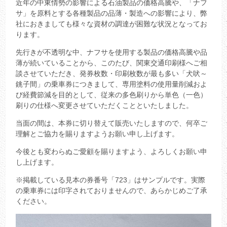
近年の中東情勢の影響による石油製品の価格高騰や、「ナフ
サ」を原料とする各種製品の品薄・製造への影響により、弊
社におきましても様々な資材の調達が困難な状況となってお
ります。
先行きが不透明な中、ナフサを使用する製品の価格高騰や品
薄が続いていることから、このたび、関東交通印刷様へご相
談させていただき、発券枚数・印刷枚数が最も多い「犬吠～
銚子間」の乗車券につきまして、専用塗料の使用量削減およ
び経費節減を目的として、従来の多色刷りから単色（一色）
刷りの仕様へ変更させていただくことといたしました。
当面の間は、本券に切り替えて販売いたしますので、何卒ご
理解とご協力を賜りますようお願い申し上げます。
今後とも変わらぬご愛顧を賜りますよう、よろしくお願い申
し上げます。
※掲載している見本の券番号「723」はサンプルです。実際
の乗車券には印字されておりませんので、あらかじめご了承
ください。