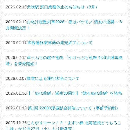
2026.02.19
犬吠駅 窓口業務休止のお知らせ（3月）
2026.02.19
お化け屋敷列車2026～春はバケモノ 濡女の逆襲～ 3
月開催決定！
2026.02.17
JR線連絡乗車券の発売終了について
2026.02.14
崖っぷちの銚子電鉄 『かけっぷち煎餅 台湾油淋鶏風
味』を発売開始！
2026.02.07
降雪による運行状況について
2026.01.30
【「ぬれ煎餅」誕生30周年】 “贈るぬれ煎餅” を発売
2026.01.13
第1回 22000形撮影会開催について（事前予約制）
2025.12.26
こんがりコーン！？「まずい棒 北海道焼とうもろこ
し味」が12月27日（土）より新発売！