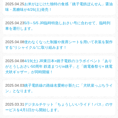
2025.04.25
お米がはじけた独特の食感「銚子電鉄ぽんせん」醤油
味・黒糖味が4/26(土)発売！
2025.04.23
5/3～5/5 JR臨時特急しおさい号に合わせて、臨時列
車を運行します。
2025.04.08
使わなくなった制服や座席シートを用いて衣装を製作
する“リシャイクル”に取り組みます！
2025.04.08
4/19(土) JR東日本×銚子電鉄のコラボイベント「あり
がとうしおさい50周年 鉄道まつりin銚子」と「銚電春祭り× 銚電
犬吠ギャザー」が同時開催！
2025.04.03
銚子電鉄線の路線名愛称が新たに「犬吠崖っぷちライ
ン」となります。
2025.03.31
デジタルチケット「ちょうしいいライド！パス」のサ
ービスを4月1日から開始します。