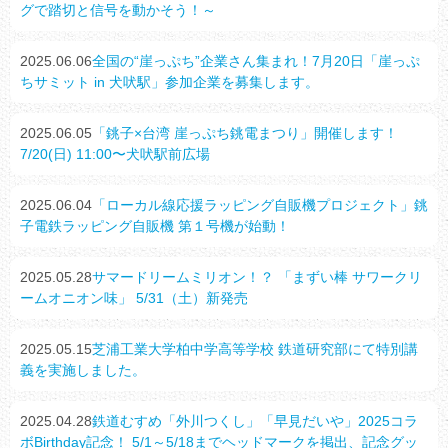
グで踏切と信号を動かそう！～
2025.06.06
全国の“崖っぷち”企業さん集まれ！7月20日「崖っぷ
ちサミット in 犬吠駅」参加企業を募集します。
2025.06.05
「銚子×台湾 崖っぷち銚電まつり」開催します！
7/20(日) 11:00〜犬吠駅前広場
2025.06.04
「ローカル線応援ラッピング自販機プロジェクト」銚
子電鉄ラッピング自販機 第１号機が始動！
2025.05.28
サマードリームミリオン！？ 「まずい棒 サワークリ
ームオニオン味」 5/31（土）新発売
2025.05.15
芝浦工業大学柏中学高等学校 鉄道研究部にて特別講
義を実施しました。
2025.04.28
鉄道むすめ「外川つくし」「早見だいや」2025コラ
ボBirthday記念！ 5/1～5/18までヘッドマークを掲出、記念グッ