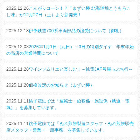
2025.12.26
こんがりコーン！？「まずい棒 北海道焼とうもろこ
し味」が12月27日（土）より新発売！
2025.12.18
伊予鉄道700系車両部品の譲受について（御礼）
2025.12.08
2026年1月1日（元日）～3日の特別ダイヤ、年末年始
の売店の営業時間について
2025.11.28
ワインソムリエと楽しむ！～銚電JAF号崖っぷち行～
2025.11.20
価格改定のお知らせ（まずい棒）
2025.11.11
銚子電鉄では「運転士・旅客係・施設係（軌道・電
気）」を募集しています。
2025.11.11
銚子電鉄では「ぬれ煎餅製造スタッフ・ぬれ煎餅駅売
店スタッフ・営業・一般事務」を募集しています。