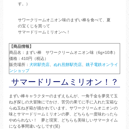
す。）
サワークリームオニオン味のまずい棒を食べて、夏
の宝くじを買って
サマードリームミリオンへ！
【商品情報】
商品名：まずい棒 サワークリームオニオン味（6g×10本）
価格：410円（税込）
販売場所：
犬吠駅売店
、
ぬれ煎餅駅売店
、
銚子電鉄オンライ
ンショップ
サマードリームミリオン！？
まずい棒キャラクターのまずえもんが、一角千金を夢見て玉
ねぎ探しの大冒険にでかけ、苦労の果てに手に入れた宝箱な
らぬ玉ねぎ箱が描かれています。サワークリームオニオンの
味とサマードリームミリオンの夢、どちらも一度味わったら
やめられない！ 夢と現実、どちらも美味しいサマータイム
になる事間違いなしです(笑)