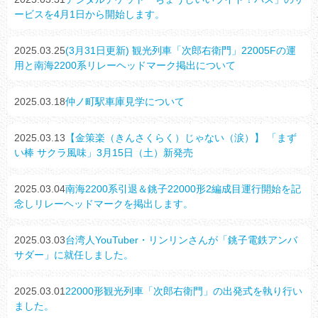
ービスを4月1日から開始します。
2025.03.25
(3月31日更新) 観光列車「次郎右衛門」22005Fの運
用と南海2200系リレーヘッドマーク掲出について
2025.03.18
仲ノ町駅車庫見学について
2025.03.13
【金策楽（きんさくらく）じゃない（涙）】 「まず
い棒 サクラ風味」3月15日（土）新発売
2025.03.04
南海2200系引退＆銚子22000形2編成目運行開始を記
念しリレーヘッドマークを掲出します。
2025.03.03
台湾人YouTuber・リンリンさんが「銚子電鉄アンバ
サダー」に就任しました。
2025.03.01
22000形観光列車「次郎右衛門」の出発式を執り行い
ました。