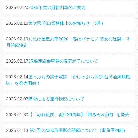
2026.02.20
2026年度の貸切列車のご案内
2026.02.19
犬吠駅 窓口業務休止のお知らせ（3月）
2026.02.19
お化け屋敷列車2026～春はバケモノ 濡女の逆襲～ 3
月開催決定！
2026.02.17
JR線連絡乗車券の発売終了について
2026.02.14
崖っぷちの銚子電鉄 『かけっぷち煎餅 台湾油淋鶏風
味』を発売開始！
2026.02.07
降雪による運行状況について
2026.01.30
【「ぬれ煎餅」誕生30周年】 “贈るぬれ煎餅” を発売
2026.01.13
第1回 22000形撮影会開催について（事前予約制）