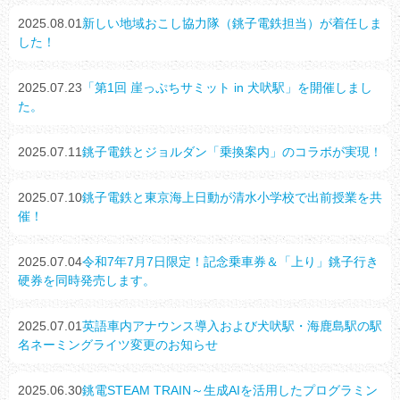
2025.08.01
新しい地域おこし協力隊（銚子電鉄担当）が着任しま
した！
2025.07.23
「第1回 崖っぷちサミット in 犬吠駅」を開催しまし
た。
2025.07.11
銚子電鉄とジョルダン「乗換案内」のコラボが実現！
2025.07.10
銚子電鉄と東京海上日動が清水小学校で出前授業を共
催！
2025.07.04
令和7年7月7日限定！記念乗車券＆「上り」銚子行き
硬券を同時発売します。
2025.07.01
英語車内アナウンス導入および犬吠駅・海鹿島駅の駅
名ネーミングライツ変更のお知らせ
2025.06.30
銚電STEAM TRAIN～生成AIを活用したプログラミン