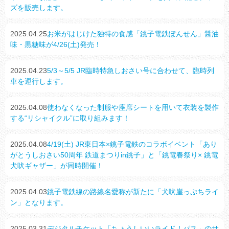
ズを販売します。
2025.04.25
お米がはじけた独特の食感「銚子電鉄ぽんせん」醤油
味・黒糖味が4/26(土)発売！
2025.04.23
5/3～5/5 JR臨時特急しおさい号に合わせて、臨時列
車を運行します。
2025.04.08
使わなくなった制服や座席シートを用いて衣装を製作
する“リシャイクル”に取り組みます！
2025.04.08
4/19(土) JR東日本×銚子電鉄のコラボイベント「あり
がとうしおさい50周年 鉄道まつりin銚子」と「銚電春祭り× 銚電
犬吠ギャザー」が同時開催！
2025.04.03
銚子電鉄線の路線名愛称が新たに「犬吠崖っぷちライ
ン」となります。
2025.03.31
デジタルチケット「ちょうしいいライド！パス」のサ