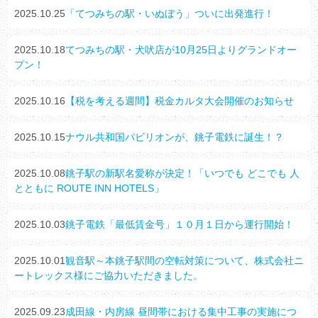
2025.10.25
「てつみちの駅・いぬぼう」ついに出発進行！
2025.10.18
てつみちの駅・犬吠店が10月25日よりグランドオー
プン！
2025.10.16
【税を考える週間】税金カルタ大会開催のお知らせ
2025.10.15
ナウル共和国パビリオンが、銚子電鉄に誕生！？
2025.10.08
銚子駅の新駅名愛称が決定！「いつでも どこでも 人
とともに ROUTE INN HOTELS」
2025.10.03
銚子電鉄「最低賃金号」１０月１日から運行開始！
2025.10.01
観音駅～本銚子駅間の空転対策について、株式会社ニ
ートレックス様にご協力いただきました。
2025.09.23
成田線・内房線 昼間帯における集中工事の実施につ