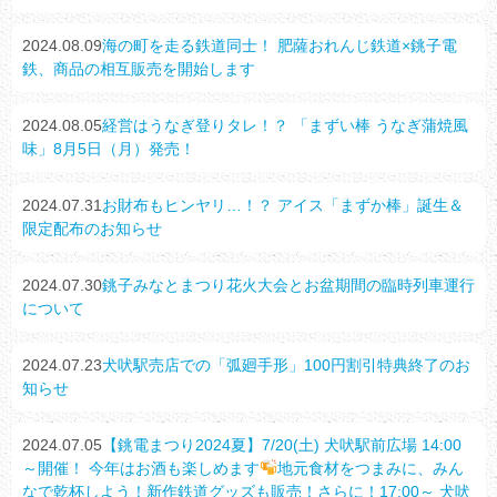
2024.08.09
海の町を走る鉄道同士！ 肥薩おれんじ鉄道×銚子電
鉄、商品の相互販売を開始します
2024.08.05
経営はうなぎ登りタレ！？ 「まずい棒 うなぎ蒲焼風
味」8月5日（月）発売！
2024.07.31
お財布もヒンヤリ…！？ アイス「まずか棒」誕生＆
限定配布のお知らせ
2024.07.30
銚子みなとまつり花火大会とお盆期間の臨時列車運行
について
2024.07.23
犬吠駅売店での「弧廻手形」100円割引特典終了のお
知らせ
2024.07.05
【銚電まつり2024夏】7/20(土) 犬吠駅前広場 14:00
～開催！ 今年はお酒も楽しめます
地元食材をつまみに、みん
なで乾杯しよう！新作鉄道グッズも販売！さらに！17:00～ 犬吠