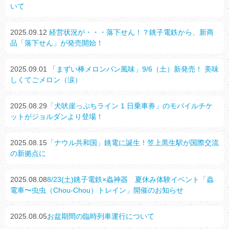
いて
2025.09.12
経営状況が・・・落下せん！？銚子電鉄から、新商
品「落下せん」が発売開始！
2025.09.01
「まずい棒メロンパン風味」9/6（土）新発売！ 美味
しくてごメロン（涙）
2025.08.29
「犬吠崖っぷちライン 1 日乗車券」のモバイルチケ
ットがジョルダンより登場！
2025.08.15
「ナウル共和国」銚電に誕生！笠上黒生駅が国際交流
の新拠点に
2025.08.08
8/23(土)銚子電鉄×蟲神器 夏休み体験イベント「蟲
電車〜虫虫（Chou-Chou）トレイン」開催のお知らせ
2025.08.05
お盆期間の臨時列車運行について