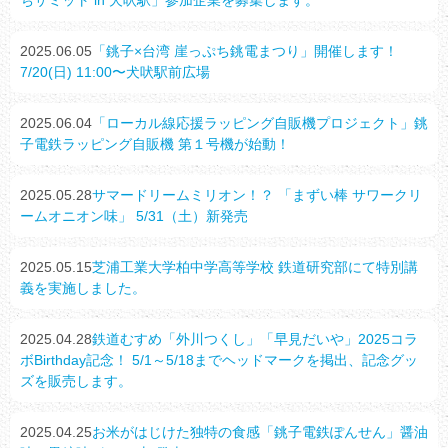
ちサミット in 犬吠駅」参加企業を募集します。
2025.06.05
「銚子×台湾 崖っぷち銚電まつり」開催します！
7/20(日) 11:00〜犬吠駅前広場
2025.06.04
「ローカル線応援ラッピング自販機プロジェクト」銚
子電鉄ラッピング自販機 第１号機が始動！
2025.05.28
サマードリームミリオン！？ 「まずい棒 サワークリ
ームオニオン味」 5/31（土）新発売
2025.05.15
芝浦工業大学柏中学高等学校 鉄道研究部にて特別講
義を実施しました。
2025.04.28
鉄道むすめ「外川つくし」「早見だいや」2025コラ
ボBirthday記念！ 5/1～5/18までヘッドマークを掲出、記念グッ
ズを販売します。
2025.04.25
お米がはじけた独特の食感「銚子電鉄ぽんせん」醤油