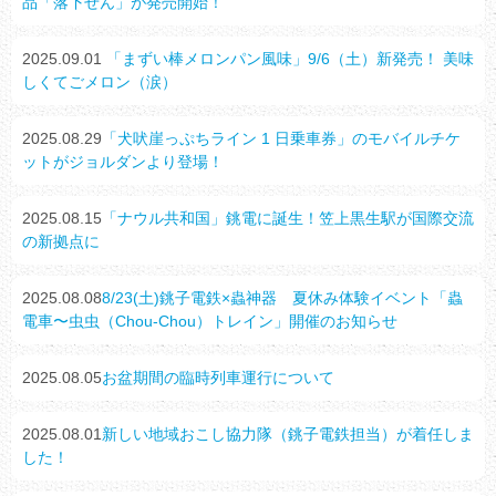
品「落下せん」が発売開始！
2025.09.01
「まずい棒メロンパン風味」9/6（土）新発売！ 美味
しくてごメロン（涙）
2025.08.29
「犬吠崖っぷちライン 1 日乗車券」のモバイルチケ
ットがジョルダンより登場！
2025.08.15
「ナウル共和国」銚電に誕生！笠上黒生駅が国際交流
の新拠点に
2025.08.08
8/23(土)銚子電鉄×蟲神器 夏休み体験イベント「蟲
電車〜虫虫（Chou-Chou）トレイン」開催のお知らせ
2025.08.05
お盆期間の臨時列車運行について
2025.08.01
新しい地域おこし協力隊（銚子電鉄担当）が着任しま
した！