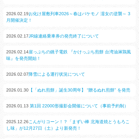
2026.02.19
お化け屋敷列車2026～春はバケモノ 濡女の逆襲～ 3
月開催決定！
2026.02.17
JR線連絡乗車券の発売終了について
2026.02.14
崖っぷちの銚子電鉄 『かけっぷち煎餅 台湾油淋鶏風
味』を発売開始！
2026.02.07
降雪による運行状況について
2026.01.30
【「ぬれ煎餅」誕生30周年】 “贈るぬれ煎餅” を発売
2026.01.13
第1回 22000形撮影会開催について（事前予約制）
2025.12.26
こんがりコーン！？「まずい棒 北海道焼とうもろこ
し味」が12月27日（土）より新発売！