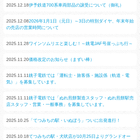
2025.12.18
伊予鉄道700系車両部品の譲受について（御礼）
2025.12.08
2026年1月1日（元日）～3日の特別ダイヤ、年末年始
の売店の営業時間について
2025.11.28
ワインソムリエと楽しむ！～銚電JAF号崖っぷち行～
2025.11.20
価格改定のお知らせ（まずい棒）
2025.11.11
銚子電鉄では「運転士・旅客係・施設係（軌道・電
気）」を募集しています。
2025.11.11
銚子電鉄では「ぬれ煎餅製造スタッフ・ぬれ煎餅駅売
店スタッフ・営業・一般事務」を募集しています。
2025.10.25
「てつみちの駅・いぬぼう」ついに出発進行！
2025.10.18
てつみちの駅・犬吠店が10月25日よりグランドオー