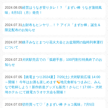
2024.08.05
経営はうなぎ登りタレ！？ 「まずい棒 うなぎ蒲焼風
味」8月5日（月）発売！
2024.07.31
お財布もヒンヤリ…！？ アイス「まずか棒」誕生＆
限定配布のお知らせ
2024.07.30
銚子みなとまつり花火大会とお盆期間の臨時列車運行
について
2024.07.23
犬吠駅売店での「弧廻手形」100円割引特典終了のお
知らせ
2024.07.05
【銚電まつり2024夏】7/20(土) 犬吠駅前広場 14:00
～開催！ 今年はお酒も楽しめます
地元食材をつまみに、みん
なで乾杯しよう！新作鉄道グッズも販売！さらに！17:00～ 犬吠
埼ホテル にて銚電カラオケ大会を開催！
2024.07.03
切符買って♡「きまずい棒 チョコ風味」7月5日