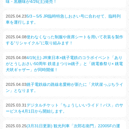
味・黒糖味が4/26(土)発売！
2025.04.23
5/3～5/5 JR臨時特急しおさい号に合わせて、臨時列
車を運行します。
2025.04.08
使わなくなった制服や座席シートを用いて衣装を製作
する“リシャイクル”に取り組みます！
2025.04.08
4/19(土) JR東日本×銚子電鉄のコラボイベント「あり
がとうしおさい50周年 鉄道まつりin銚子」と「銚電春祭り× 銚電
犬吠ギャザー」が同時開催！
2025.04.03
銚子電鉄線の路線名愛称が新たに「犬吠崖っぷちライ
ン」となります。
2025.03.31
デジタルチケット「ちょうしいいライド！パス」のサ
ービスを4月1日から開始します。
2025.03.25
(3月31日更新) 観光列車「次郎右衛門」22005Fの運