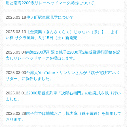
用と南海2200系リレーヘッドマーク掲出について
2025.03.18
仲ノ町駅車庫見学について
2025.03.13
【金策楽（きんさくらく）じゃない（涙）】 「まず
い棒 サクラ風味」3月15日（土）新発売
2025.03.04
南海2200系引退＆銚子22000形2編成目運行開始を記
念しリレーヘッドマークを掲出します。
2025.03.03
台湾人YouTuber・リンリンさんが「銚子電鉄アンバ
サダー」に就任しました。
2025.03.01
22000形観光列車「次郎右衛門」の出発式を執り行い
ました。
2025.02.28
銚子市では地域おこし協力隊（銚子電鉄）を募集して
おります。