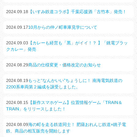
2024.09.18
【いすみ鉄道コラボ】千葉応援酒「古竹本」発売！
2024.09.17
10月からの仲ノ町車庫見学について
2024.09.03
【カレーも経営も「黒」がイイ！？ 】「銚電ブラッ
クカレー」発売
2024.08.29
商品の仕様変更・価格改定のお知らせ
2024.08.19
もっと“なんかいい”ちょうしに！ 南海電気鉄道の
2200系車両第２編成を譲受しました。
2024.08.15
【新作スマホゲーム】位置情報ゲーム「TRAIN＆
TRAIN」をリリースしました！
2024.08.09
海の町を走る鉄道同士！ 肥薩おれんじ鉄道×銚子電
鉄、商品の相互販売を開始します