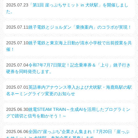
2025.07.23
「第1回 崖っぷちサミット in 犬吠駅」を開催しまし
た。
2025.07.11
銚子電鉄とジョルダン「乗換案内」のコラボが実現！
2025.07.10
銚子電鉄と東京海上日動が清水小学校で出前授業を共
催！
2025.07.04
令和7年7月7日限定！記念乗車券＆「上り」銚子行き
硬券を同時発売します。
2025.07.01
英語車内アナウンス導入および犬吠駅・海鹿島駅の駅
名ネーミングライツ変更のお知らせ
2025.06.30
銚電STEAM TRAIN～生成AIを活用したプログラミン
グで踏切と信号を動かそう！～
2025.06.06
全国の“崖っぷち”企業さん集まれ！7月20日「崖っぷ