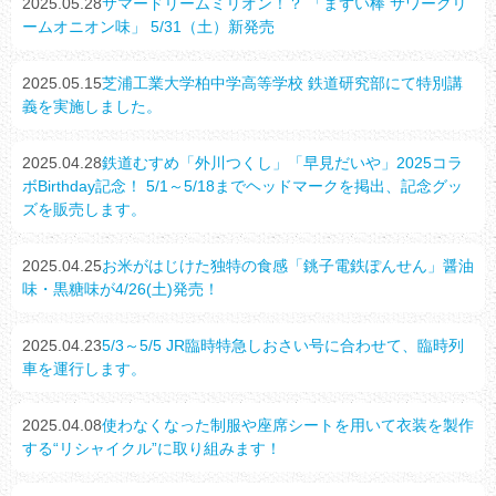
2025.05.28
サマードリームミリオン！？ 「まずい棒 サワークリ
ームオニオン味」 5/31（土）新発売
2025.05.15
芝浦工業大学柏中学高等学校 鉄道研究部にて特別講
義を実施しました。
2025.04.28
鉄道むすめ「外川つくし」「早見だいや」2025コラ
ボBirthday記念！ 5/1～5/18までヘッドマークを掲出、記念グッ
ズを販売します。
2025.04.25
お米がはじけた独特の食感「銚子電鉄ぽんせん」醤油
味・黒糖味が4/26(土)発売！
2025.04.23
5/3～5/5 JR臨時特急しおさい号に合わせて、臨時列
車を運行します。
2025.04.08
使わなくなった制服や座席シートを用いて衣装を製作
する“リシャイクル”に取り組みます！