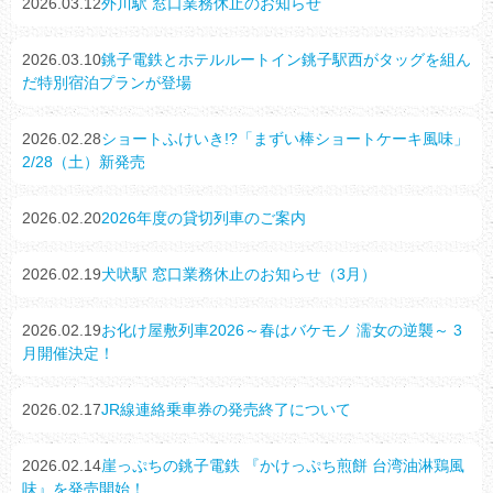
2026.03.12
外川駅 窓口業務休止のお知らせ
2026.03.10
銚子電鉄とホテルルートイン銚子駅西がタッグを組ん
だ特別宿泊プランが登場
2026.02.28
ショートふけいき!?「まずい棒ショートケーキ風味」
2/28（土）新発売
2026.02.20
2026年度の貸切列車のご案内
2026.02.19
犬吠駅 窓口業務休止のお知らせ（3月）
2026.02.19
お化け屋敷列車2026～春はバケモノ 濡女の逆襲～ 3
月開催決定！
2026.02.17
JR線連絡乗車券の発売終了について
2026.02.14
崖っぷちの銚子電鉄 『かけっぷち煎餅 台湾油淋鶏風
味』を発売開始！