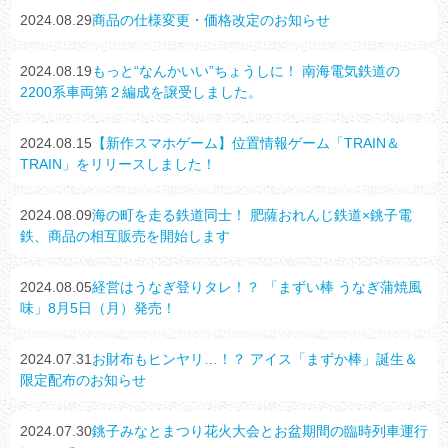
2024.08.29
商品の仕様変更・価格改定のお知らせ
2024.08.19
もっと“なんかいい”ちょうしに！ 南海電気鉄道の
2200系車両第２編成を譲受しました。
2024.08.15
【新作スマホゲーム】位置情報ゲーム「TRAIN＆
TRAIN」をリリースしました！
2024.08.09
海の町を走る鉄道同士！ 肥薩おれんじ鉄道×銚子電
鉄、商品の相互販売を開始します
2024.08.05
経営はうなぎ登りタレ！？ 「まずい棒 うなぎ蒲焼風
味」8月5日（月）発売！
2024.07.31
お財布もヒンヤリ…！？ アイス「まずか棒」誕生＆
限定配布のお知らせ
2024.07.30
銚子みなとまつり花火大会とお盆期間の臨時列車運行