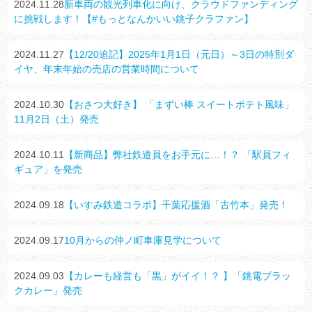
2024.11.28
新車両の観光列車化に向け、クラウドファンディング
に挑戦します！【#もっとなんかいい銚子クラファン】
2024.11.27
【12/20追記】2025年1月1日（元日）～3日の特別ダ
イヤ、年末年始の売店の営業時間について
2024.10.30
【おさつ大好き】 「まずい棒 スイートポテト風味」
11月2日（土）発売
2024.10.11
【新商品】弊社鉄道員をお手元に…！？ 「駅員フィ
ギュア」を発売
2024.09.18
【いすみ鉄道コラボ】千葉応援酒「古竹本」発売！
2024.09.17
10月からの仲ノ町車庫見学について
2024.09.03
【カレーも経営も「黒」がイイ！？ 】「銚電ブラッ
クカレー」発売