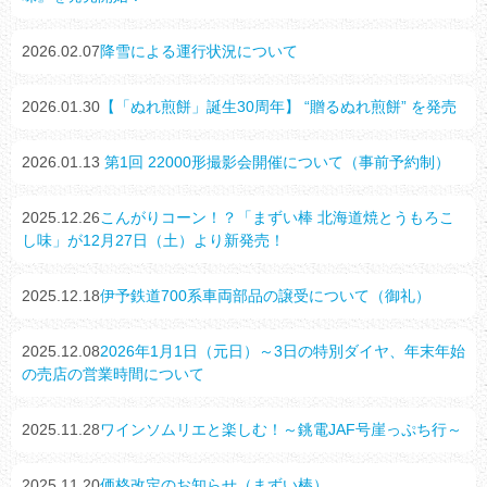
2026.02.07
降雪による運行状況について
2026.01.30
【「ぬれ煎餅」誕生30周年】 “贈るぬれ煎餅” を発売
2026.01.13
第1回 22000形撮影会開催について（事前予約制）
2025.12.26
こんがりコーン！？「まずい棒 北海道焼とうもろこ
し味」が12月27日（土）より新発売！
2025.12.18
伊予鉄道700系車両部品の譲受について（御礼）
2025.12.08
2026年1月1日（元日）～3日の特別ダイヤ、年末年始
の売店の営業時間について
2025.11.28
ワインソムリエと楽しむ！～銚電JAF号崖っぷち行～
2025.11.20
価格改定のお知らせ（まずい棒）