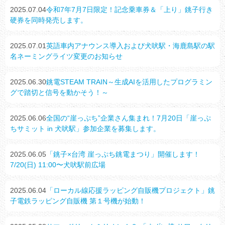
2025.07.04
令和7年7月7日限定！記念乗車券＆「上り」銚子行き
硬券を同時発売します。
2025.07.01
英語車内アナウンス導入および犬吠駅・海鹿島駅の駅
名ネーミングライツ変更のお知らせ
2025.06.30
銚電STEAM TRAIN～生成AIを活用したプログラミン
グで踏切と信号を動かそう！～
2025.06.06
全国の“崖っぷち”企業さん集まれ！7月20日「崖っぷ
ちサミット in 犬吠駅」参加企業を募集します。
2025.06.05
「銚子×台湾 崖っぷち銚電まつり」開催します！
7/20(日) 11:00〜犬吠駅前広場
2025.06.04
「ローカル線応援ラッピング自販機プロジェクト」銚
子電鉄ラッピング自販機 第１号機が始動！