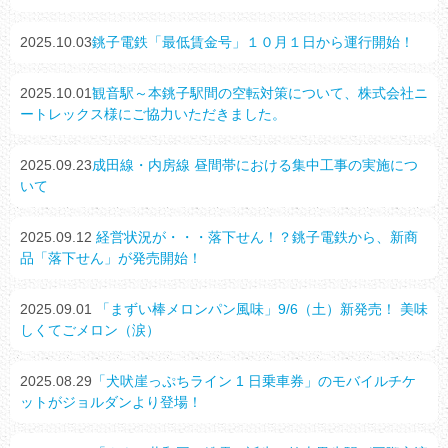
2025.10.03
銚子電鉄「最低賃金号」１０月１日から運行開始！
2025.10.01
観音駅～本銚子駅間の空転対策について、株式会社ニ
ートレックス様にご協力いただきました。
2025.09.23
成田線・内房線 昼間帯における集中工事の実施につ
いて
2025.09.12
経営状況が・・・落下せん！？銚子電鉄から、新商
品「落下せん」が発売開始！
2025.09.01
「まずい棒メロンパン風味」9/6（土）新発売！ 美味
しくてごメロン（涙）
2025.08.29
「犬吠崖っぷちライン 1 日乗車券」のモバイルチケ
ットがジョルダンより登場！