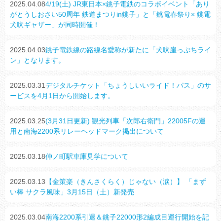
2025.04.08
4/19(土) JR東日本×銚子電鉄のコラボイベント「あり
がとうしおさい50周年 鉄道まつりin銚子」と「銚電春祭り× 銚電
犬吠ギャザー」が同時開催！
2025.04.03
銚子電鉄線の路線名愛称が新たに「犬吠崖っぷちライ
ン」となります。
2025.03.31
デジタルチケット「ちょうしいいライド！パス」のサ
ービスを4月1日から開始します。
2025.03.25
(3月31日更新) 観光列車「次郎右衛門」22005Fの運
用と南海2200系リレーヘッドマーク掲出について
2025.03.18
仲ノ町駅車庫見学について
2025.03.13
【金策楽（きんさくらく）じゃない（涙）】 「まず
い棒 サクラ風味」3月15日（土）新発売
2025.03.04
南海2200系引退＆銚子22000形2編成目運行開始を記