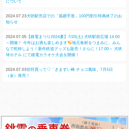
について
2024.07.23
犬吠駅売店での「弧廻手形」100円割引特典終了のお
知らせ
2024.07.05
【銚電まつり2024夏】7/20(土) 犬吠駅前広場 14:00
～開催！ 今年はお酒も楽しめます
地元食材をつまみに、みん
なで乾杯しよう！新作鉄道グッズも販売！さらに！17:00～ 犬吠
埼ホテル にて銚電カラオケ大会を開催！
2024.07.03
切符買って♡「きまずい棒 チョコ風味」7月5日
（金）発売！