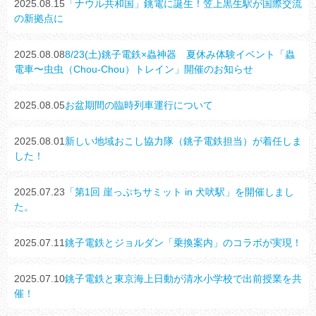
2025.08.15
「ナウル共和国」銚電に誕生！笠上黒生駅が国際交流
の新拠点に
2025.08.08
8/23(土)銚子電鉄×蟲神器 夏休み体験イベント「蟲
電車〜虫虫（Chou-Chou）トレイン」開催のお知らせ
2025.08.05
お盆期間の臨時列車運行について
2025.08.01
新しい地域おこし協力隊（銚子電鉄担当）が着任しま
した！
2025.07.23
「第1回 崖っぷちサミット in 犬吠駅」を開催しまし
た。
2025.07.11
銚子電鉄とジョルダン「乗換案内」のコラボが実現！
2025.07.10
銚子電鉄と東京海上日動が清水小学校で出前授業を共
催！