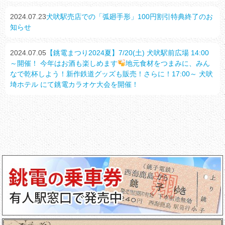
2024.07.23
犬吠駅売店での「弧廻手形」100円割引特典終了のお
知らせ
2024.07.05
【銚電まつり2024夏】7/20(土) 犬吠駅前広場 14:00
～開催！ 今年はお酒も楽しめます
地元食材をつまみに、みん
なで乾杯しよう！新作鉄道グッズも販売！さらに！17:00～ 犬吠
埼ホテル にて銚電カラオケ大会を開催！