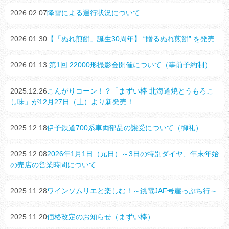
2026.02.07
降雪による運行状況について
2026.01.30
【「ぬれ煎餅」誕生30周年】 “贈るぬれ煎餅” を発売
2026.01.13
第1回 22000形撮影会開催について（事前予約制）
2025.12.26
こんがりコーン！？「まずい棒 北海道焼とうもろこ
し味」が12月27日（土）より新発売！
2025.12.18
伊予鉄道700系車両部品の譲受について（御礼）
2025.12.08
2026年1月1日（元日）～3日の特別ダイヤ、年末年始
の売店の営業時間について
2025.11.28
ワインソムリエと楽しむ！～銚電JAF号崖っぷち行～
2025.11.20
価格改定のお知らせ（まずい棒）