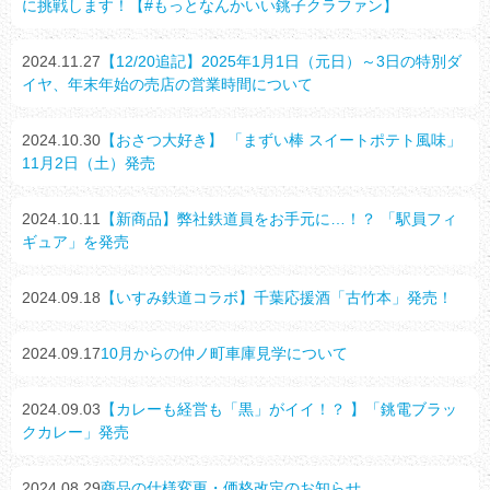
に挑戦します！【#もっとなんかいい銚子クラファン】
2024.11.27
【12/20追記】2025年1月1日（元日）～3日の特別ダ
イヤ、年末年始の売店の営業時間について
2024.10.30
【おさつ大好き】 「まずい棒 スイートポテト風味」
11月2日（土）発売
2024.10.11
【新商品】弊社鉄道員をお手元に…！？ 「駅員フィ
ギュア」を発売
2024.09.18
【いすみ鉄道コラボ】千葉応援酒「古竹本」発売！
2024.09.17
10月からの仲ノ町車庫見学について
2024.09.03
【カレーも経営も「黒」がイイ！？ 】「銚電ブラッ
クカレー」発売
2024.08.29
商品の仕様変更・価格改定のお知らせ