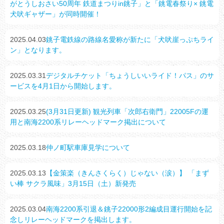
がとうしおさい50周年 鉄道まつりin銚子」と「銚電春祭り× 銚電
犬吠ギャザー」が同時開催！
2025.04.03
銚子電鉄線の路線名愛称が新たに「犬吠崖っぷちライ
ン」となります。
2025.03.31
デジタルチケット「ちょうしいいライド！パス」のサ
ービスを4月1日から開始します。
2025.03.25
(3月31日更新) 観光列車「次郎右衛門」22005Fの運
用と南海2200系リレーヘッドマーク掲出について
2025.03.18
仲ノ町駅車庫見学について
2025.03.13
【金策楽（きんさくらく）じゃない（涙）】 「まず
い棒 サクラ風味」3月15日（土）新発売
2025.03.04
南海2200系引退＆銚子22000形2編成目運行開始を記
念しリレーヘッドマークを掲出します。