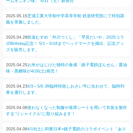
ームオニオン味」 5/31（土）新発売
2025.05.15
芝浦工業大学柏中学高等学校 鉄道研究部にて特別講
義を実施しました。
2025.04.28
鉄道むすめ「外川つくし」「早見だいや」2025コラ
ボBirthday記念！ 5/1～5/18までヘッドマークを掲出、記念グッ
ズを販売します。
2025.04.25
お米がはじけた独特の食感「銚子電鉄ぽんせん」醤油
味・黒糖味が4/26(土)発売！
2025.04.23
5/3～5/5 JR臨時特急しおさい号に合わせて、臨時列
車を運行します。
2025.04.08
使わなくなった制服や座席シートを用いて衣装を製作
する“リシャイクル”に取り組みます！
2025.04.08
4/19(土) JR東日本×銚子電鉄のコラボイベント「あり