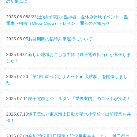
の新拠点に
2025.08.08
8/23(土)銚子電鉄×蟲神器 夏休み体験イベント「蟲
電車〜虫虫（Chou-Chou）トレイン」開催のお知らせ
2025.08.05
お盆期間の臨時列車運行について
2025.08.01
新しい地域おこし協力隊（銚子電鉄担当）が着任しま
した！
2025.07.23
「第1回 崖っぷちサミット in 犬吠駅」を開催しまし
た。
2025.07.11
銚子電鉄とジョルダン「乗換案内」のコラボが実現！
2025.07.10
銚子電鉄と東京海上日動が清水小学校で出前授業を共
催！
2025.07.04
令和7年7月7日限定！記念乗車券＆「上り」銚子行き