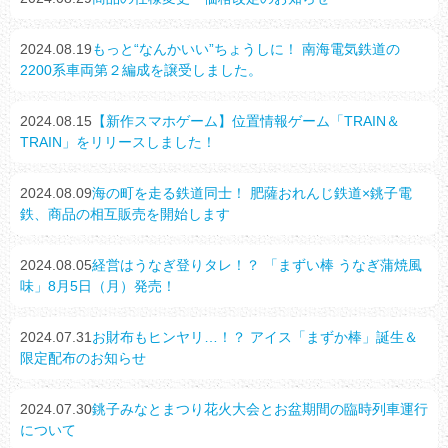
2024.08.19
もっと“なんかいい”ちょうしに！ 南海電気鉄道の
2200系車両第２編成を譲受しました。
2024.08.15
【新作スマホゲーム】位置情報ゲーム「TRAIN＆
TRAIN」をリリースしました！
2024.08.09
海の町を走る鉄道同士！ 肥薩おれんじ鉄道×銚子電
鉄、商品の相互販売を開始します
2024.08.05
経営はうなぎ登りタレ！？ 「まずい棒 うなぎ蒲焼風
味」8月5日（月）発売！
2024.07.31
お財布もヒンヤリ…！？ アイス「まずか棒」誕生＆
限定配布のお知らせ
2024.07.30
銚子みなとまつり花火大会とお盆期間の臨時列車運行
について