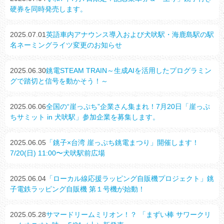
硬券を同時発売します。
2025.07.01
英語車内アナウンス導入および犬吠駅・海鹿島駅の駅
名ネーミングライツ変更のお知らせ
2025.06.30
銚電STEAM TRAIN～生成AIを活用したプログラミン
グで踏切と信号を動かそう！～
2025.06.06
全国の“崖っぷち”企業さん集まれ！7月20日「崖っぷ
ちサミット in 犬吠駅」参加企業を募集します。
2025.06.05
「銚子×台湾 崖っぷち銚電まつり」開催します！
7/20(日) 11:00〜犬吠駅前広場
2025.06.04
「ローカル線応援ラッピング自販機プロジェクト」銚
子電鉄ラッピング自販機 第１号機が始動！
2025.05.28
サマードリームミリオン！？ 「まずい棒 サワークリ