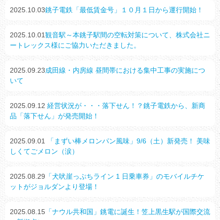
2025.10.03
銚子電鉄「最低賃金号」１０月１日から運行開始！
2025.10.01
観音駅～本銚子駅間の空転対策について、株式会社ニ
ートレックス様にご協力いただきました。
2025.09.23
成田線・内房線 昼間帯における集中工事の実施につ
いて
2025.09.12
経営状況が・・・落下せん！？銚子電鉄から、新商
品「落下せん」が発売開始！
2025.09.01
「まずい棒メロンパン風味」9/6（土）新発売！ 美味
しくてごメロン（涙）
2025.08.29
「犬吠崖っぷちライン 1 日乗車券」のモバイルチケ
ットがジョルダンより登場！
2025.08.15
「ナウル共和国」銚電に誕生！笠上黒生駅が国際交流