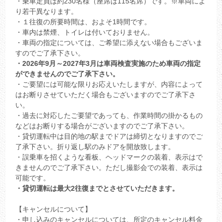
・乗車定員は約230名様（座席は115名席）です。※車両によ
り若干異なります。
・１往復の所要時間は、およそ1時間です。
・車内は禁煙、トイレは付いておりません。
・車両の指定については、ご希望に添えない場合もございま
すのでご了承下さい。
・2026年9月～2027年3月は車両検査実施のため車両の指定
ができませんのでご了承下さい。
・ご要望には可能な限りお応えいたしますが、内容によって
はお断りさせていただく場合もございますのでご了承下さ
い。
・過去に対応したご要望であっても、作業時間の掛かるもの
などはお断りする場合がございますのでご了承下さい。
・貸切運転中は目的地の駅までドアは締切となりますのでご
了承下さい。折り返し駅のみドアを開放致します。
・誤乗車を招くような看板、ヘッドマークの装着、表示はで
きませんのでご了承下さい。ただし撮影会での装着、表示は
可能です。
・貸切運転は最大2往復までとさせていただきます。
【キャンセルについて】
・申し込みのキャンセルについては、所定のキャンセル料金