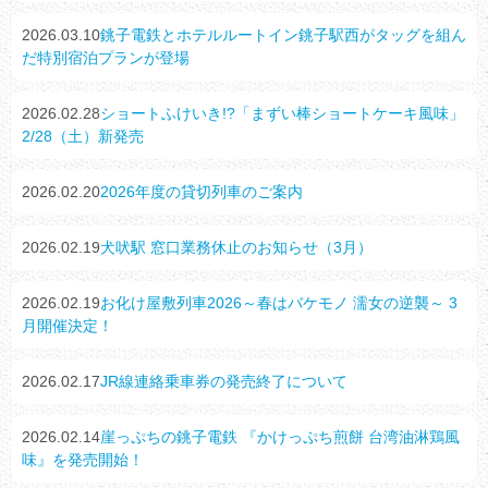
2026.03.10
銚子電鉄とホテルルートイン銚子駅西がタッグを組ん
だ特別宿泊プランが登場
2026.02.28
ショートふけいき!?「まずい棒ショートケーキ風味」
2/28（土）新発売
2026.02.20
2026年度の貸切列車のご案内
2026.02.19
犬吠駅 窓口業務休止のお知らせ（3月）
2026.02.19
お化け屋敷列車2026～春はバケモノ 濡女の逆襲～ 3
月開催決定！
2026.02.17
JR線連絡乗車券の発売終了について
2026.02.14
崖っぷちの銚子電鉄 『かけっぷち煎餅 台湾油淋鶏風
味』を発売開始！