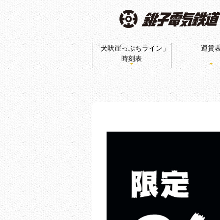
「犬吠崖っぷちライン」
運賃
時刻表