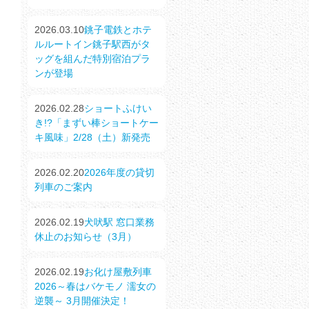
2026.03.10
銚子電鉄とホテ
ルルートイン銚子駅西がタ
ッグを組んだ特別宿泊プラ
ンが登場
2026.02.28
ショートふけい
き!?「まずい棒ショートケー
キ風味」2/28（土）新発売
2026.02.20
2026年度の貸切
列車のご案内
2026.02.19
犬吠駅 窓口業務
休止のお知らせ（3月）
2026.02.19
お化け屋敷列車
2026～春はバケモノ 濡女の
逆襲～ 3月開催決定！