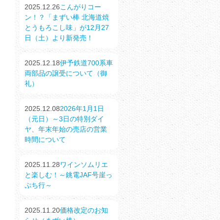
2025.12.26
こんがりコー
ン！？「まずい棒 北海道焼
とうもろこし味」が12月27
日（土）より新発売！
2025.12.18
伊予鉄道700系車
両部品の譲受について（御
礼）
2025.12.08
2026年1月1日
（元日）～3日の特別ダイ
ヤ、年末年始の売店の営業
時間について
2025.11.28
ワインソムリエ
と楽しむ！～銚電JAF号崖っ
ぷち行～
2025.11.20
価格改定のお知