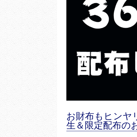
お財布もヒンヤ
生＆限定配布の