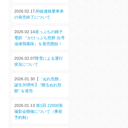
2026.02.17
JR線連絡乗車券
の発売終了について
2026.02.14
崖っぷちの銚子
電鉄 『かけっぷち煎餅 台湾
油淋鶏風味』を発売開始！
2026.02.07
降雪による運行
状況について
2026.01.30
【「ぬれ煎餅」
誕生30周年】 “贈るぬれ煎
餅” を発売
2026.01.13
第1回 22000形
撮影会開催について（事前
予約制）