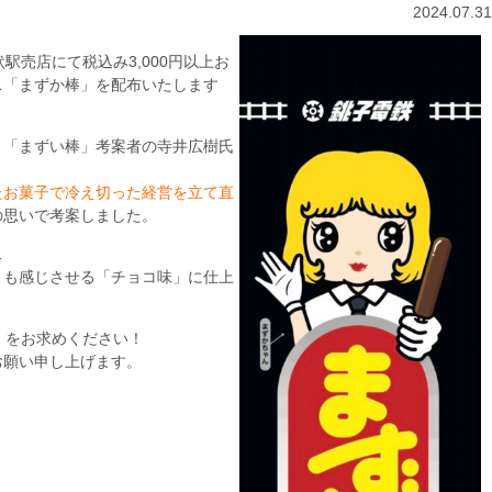
2024.07.31
駅売店にて税込み3,000円以上お
ス「まずか棒」を配布いたします
、「まずい棒」考案者の寺井広樹氏
たお菓子で冷え切った経営を立て直
の思いで考案しました。
…
さも感じさせる「チョコ味」に仕上
」をお求めください！
お願い申し上げます。