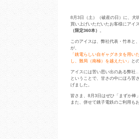
8月3日（土）（破産の日）に、犬吠
買い上げいただいたお客様にアイ
（限定360本）
。
このアイスは、弊社代表・竹本と
が、
「銚電らしい自ギャグネタを用い
し、難局（南極）を越えたい」
と
アイスには苦い思い出のある弊社
ということで、甘さの中にほろ苦
げました。
皆さま、8月3日はぜひ「まずか棒
また、併せて銚子電鉄のご利用も