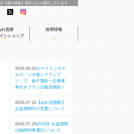
/07【運行情報】
通常どおり運行しています。
ぬれ煎餅
採用情報
インショップ
2026.08.03
ルートインホテ
ルズ「ジモ推しグランプ
リ」で、銚子電鉄一日乗車
券付きプランが販売開始！
2026.07.31
【ぬれ煎餅駅】
お盆期間中の営業について
2026.07.29
2026年 お盆期間
の臨時列車運行について