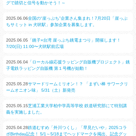
グで踏切と信号を動かそう！～
2025.06.06
全国の“崖っぷち”企業さん集まれ！7月20日「崖っぷ
ちサミット in 犬吠駅」参加企業を募集します。
2025.06.05
「銚子×台湾 崖っぷち銚電まつり」開催します！
7/20(日) 11:00〜犬吠駅前広場
2025.06.04
「ローカル線応援ラッピング自販機プロジェクト」銚
子電鉄ラッピング自販機 第１号機が始動！
2025.05.28
サマードリームミリオン！？ 「まずい棒 サワークリ
ームオニオン味」 5/31（土）新発売
2025.05.15
芝浦工業大学柏中学高等学校 鉄道研究部にて特別講
義を実施しました。
2025.04.28
鉄道むすめ「外川つくし」「早見だいや」2025コラ
ボBirthday記念！ 5/1～5/18までヘッドマークを掲出、記念グッ