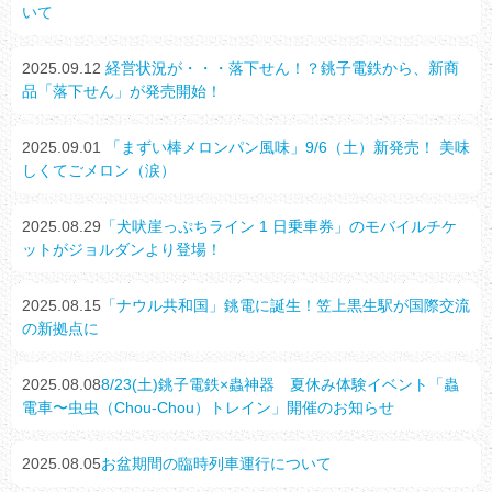
いて
2025.09.12
経営状況が・・・落下せん！？銚子電鉄から、新商
品「落下せん」が発売開始！
2025.09.01
「まずい棒メロンパン風味」9/6（土）新発売！ 美味
しくてごメロン（涙）
2025.08.29
「犬吠崖っぷちライン 1 日乗車券」のモバイルチケ
ットがジョルダンより登場！
2025.08.15
「ナウル共和国」銚電に誕生！笠上黒生駅が国際交流
の新拠点に
2025.08.08
8/23(土)銚子電鉄×蟲神器 夏休み体験イベント「蟲
電車〜虫虫（Chou-Chou）トレイン」開催のお知らせ
2025.08.05
お盆期間の臨時列車運行について