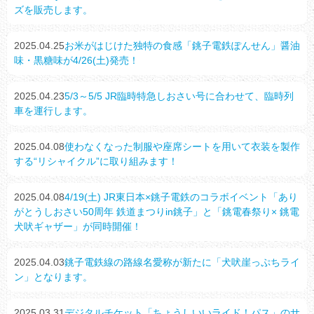
ズを販売します。
2025.04.25
お米がはじけた独特の食感「銚子電鉄ぽんせん」醤油
味・黒糖味が4/26(土)発売！
2025.04.23
5/3～5/5 JR臨時特急しおさい号に合わせて、臨時列
車を運行します。
2025.04.08
使わなくなった制服や座席シートを用いて衣装を製作
する“リシャイクル”に取り組みます！
2025.04.08
4/19(土) JR東日本×銚子電鉄のコラボイベント「あり
がとうしおさい50周年 鉄道まつりin銚子」と「銚電春祭り× 銚電
犬吠ギャザー」が同時開催！
2025.04.03
銚子電鉄線の路線名愛称が新たに「犬吠崖っぷちライ
ン」となります。
2025.03.31
デジタルチケット「ちょうしいいライド！パス」のサ