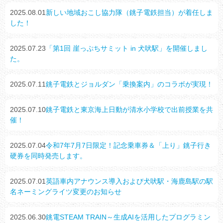
2025.08.01
新しい地域おこし協力隊（銚子電鉄担当）が着任しま
した！
2025.07.23
「第1回 崖っぷちサミット in 犬吠駅」を開催しまし
た。
2025.07.11
銚子電鉄とジョルダン「乗換案内」のコラボが実現！
2025.07.10
銚子電鉄と東京海上日動が清水小学校で出前授業を共
催！
2025.07.04
令和7年7月7日限定！記念乗車券＆「上り」銚子行き
硬券を同時発売します。
2025.07.01
英語車内アナウンス導入および犬吠駅・海鹿島駅の駅
名ネーミングライツ変更のお知らせ
2025.06.30
銚電STEAM TRAIN～生成AIを活用したプログラミン