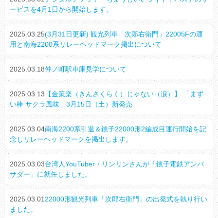
ービスを4月1日から開始します。
2025.03.25
(3月31日更新) 観光列車「次郎右衛門」22005Fの運
用と南海2200系リレーヘッドマーク掲出について
2025.03.18
仲ノ町駅車庫見学について
2025.03.13
【金策楽（きんさくらく）じゃない（涙）】 「まず
い棒 サクラ風味」3月15日（土）新発売
2025.03.04
南海2200系引退＆銚子22000形2編成目運行開始を記
念しリレーヘッドマークを掲出します。
2025.03.03
台湾人YouTuber・リンリンさんが「銚子電鉄アンバ
サダー」に就任しました。
2025.03.01
22000形観光列車「次郎右衛門」の出発式を執り行い
ました。