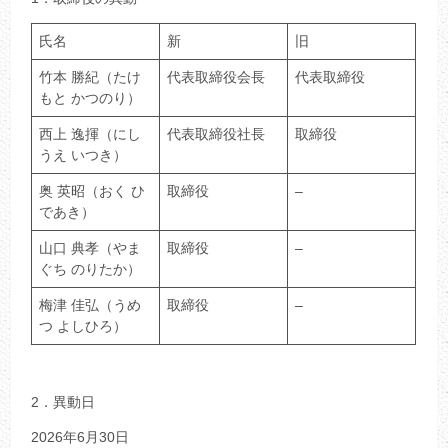
氏名
新
旧
竹本 勝紀（たけ
代表取締役会長
代表取締役
もと かつのり）
西上 逸揮（にし
代表取締役社長
取締役
うえ いつき）
奥 英昭（おく ひ
取締役
–
であき）
山口 典孝（やま
取締役
–
ぐち のりたか）
梅津 佳弘（うめ
取締役
–
つ よしひろ）
2．異動日
2026年6月30日