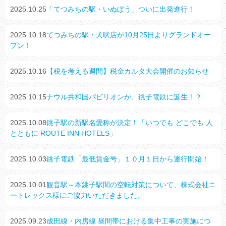
2025.10.25
「てつみちの駅・いぬぼう」ついに出発進行！
2025.10.18
てつみちの駅・犬吠店が10月25日よりグランドオー
プン！
2025.10.16
【税を考える週間】税金カルタ大会開催のお知らせ
2025.10.15
ナウル共和国パビリオンが、銚子電鉄に誕生！？
2025.10.08
銚子駅の新駅名愛称が決定！「いつでも どこでも 人
とともに ROUTE INN HOTELS」
2025.10.03
銚子電鉄「最低賃金号」１０月１日から運行開始！
2025.10.01
観音駅～本銚子駅間の空転対策について、株式会社ニ
ートレックス様にご協力いただきました。
2025.09.23
成田線・内房線 昼間帯における集中工事の実施につ