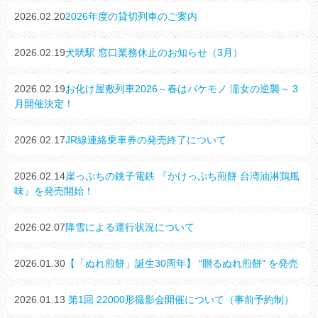
2026.02.20
2026年度の貸切列車のご案内
2026.02.19
犬吠駅 窓口業務休止のお知らせ（3月）
2026.02.19
お化け屋敷列車2026～春はバケモノ 濡女の逆襲～ 3
月開催決定！
2026.02.17
JR線連絡乗車券の発売終了について
2026.02.14
崖っぷちの銚子電鉄 『かけっぷち煎餅 台湾油淋鶏風
味』を発売開始！
2026.02.07
降雪による運行状況について
2026.01.30
【「ぬれ煎餅」誕生30周年】 “贈るぬれ煎餅” を発売
2026.01.13
第1回 22000形撮影会開催について（事前予約制）