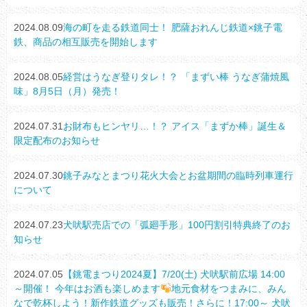
2024.08.09
海の町を走る鉄道同士！ 肥薩おれんじ鉄道×銚子電
鉄、商品の相互販売を開始します
2024.08.05
経営はうなぎ登りタレ！？ 「まずい棒 うなぎ蒲焼風
味」8月5日（月）発売！
2024.07.31
お財布もヒンヤリ…！？ アイス「まずか棒」誕生＆
限定配布のお知らせ
2024.07.30
銚子みなとまつり花火大会とお盆期間の臨時列車運行
について
2024.07.23
犬吠駅売店での「弧廻手形」100円割引特典終了のお
知らせ
2024.07.05
【銚電まつり2024夏】7/20(土) 犬吠駅前広場 14:00
～開催！ 今年はお酒も楽しめます
地元食材をつまみに、みん
なで乾杯しよう！新作鉄道グッズも販売！さらに！17:00～ 犬吠