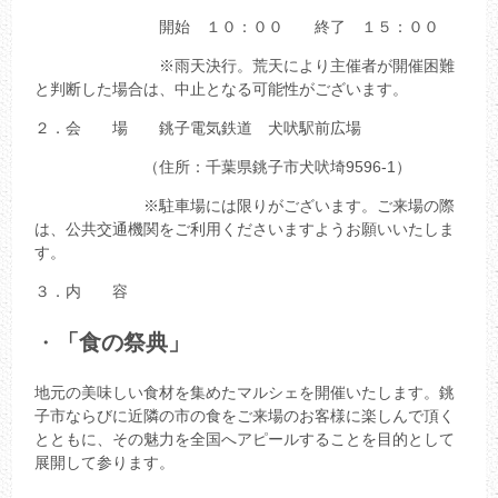
開始 １０：００ 終了 １５：００
※雨天決行。荒天により主催者が開催困難
と判断した場合は、中止となる可能性がございます。
２．会 場 銚子電気鉄道 犬吠駅前広場
（住所：千葉県銚子市犬吠埼9596-1）
※駐車場には限りがございます。ご来場の際
は、公共交通機関をご利用くださいますようお願いいたしま
す。
３．内 容
・
「食の祭典」
地元の美味しい食材を集めたマルシェを開催いたします。銚
子市ならびに近隣の市の食をご来場のお客様に楽しんで頂く
とともに、その魅力を全国へアピールすることを目的として
展開して参ります。