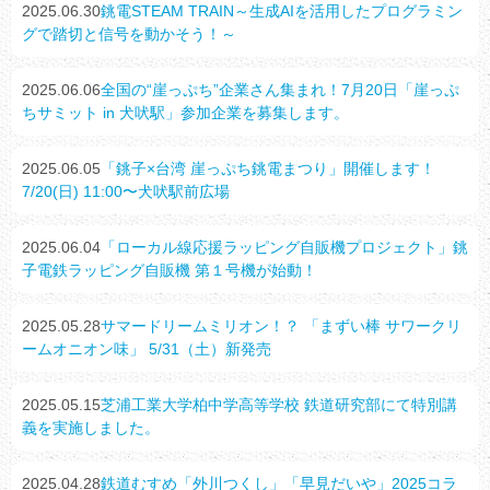
2025.06.30
銚電STEAM TRAIN～生成AIを活用したプログラミン
グで踏切と信号を動かそう！～
2025.06.06
全国の“崖っぷち”企業さん集まれ！7月20日「崖っぷ
ちサミット in 犬吠駅」参加企業を募集します。
2025.06.05
「銚子×台湾 崖っぷち銚電まつり」開催します！
7/20(日) 11:00〜犬吠駅前広場
2025.06.04
「ローカル線応援ラッピング自販機プロジェクト」銚
子電鉄ラッピング自販機 第１号機が始動！
2025.05.28
サマードリームミリオン！？ 「まずい棒 サワークリ
ームオニオン味」 5/31（土）新発売
2025.05.15
芝浦工業大学柏中学高等学校 鉄道研究部にて特別講
義を実施しました。
2025.04.28
鉄道むすめ「外川つくし」「早見だいや」2025コラ