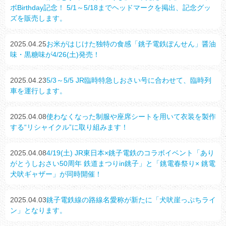
ボBirthday記念！ 5/1～5/18までヘッドマークを掲出、記念グッ
ズを販売します。
2025.04.25
お米がはじけた独特の食感「銚子電鉄ぽんせん」醤油
味・黒糖味が4/26(土)発売！
2025.04.23
5/3～5/5 JR臨時特急しおさい号に合わせて、臨時列
車を運行します。
2025.04.08
使わなくなった制服や座席シートを用いて衣装を製作
する“リシャイクル”に取り組みます！
2025.04.08
4/19(土) JR東日本×銚子電鉄のコラボイベント「あり
がとうしおさい50周年 鉄道まつりin銚子」と「銚電春祭り× 銚電
犬吠ギャザー」が同時開催！
2025.04.03
銚子電鉄線の路線名愛称が新たに「犬吠崖っぷちライ
ン」となります。