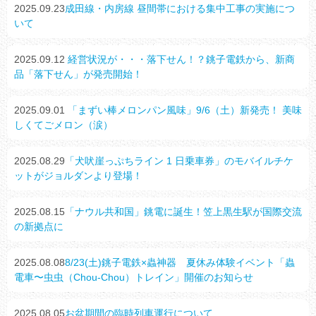
2025.09.23
成田線・内房線 昼間帯における集中工事の実施につ
いて
2025.09.12
経営状況が・・・落下せん！？銚子電鉄から、新商
品「落下せん」が発売開始！
2025.09.01
「まずい棒メロンパン風味」9/6（土）新発売！ 美味
しくてごメロン（涙）
2025.08.29
「犬吠崖っぷちライン 1 日乗車券」のモバイルチケ
ットがジョルダンより登場！
2025.08.15
「ナウル共和国」銚電に誕生！笠上黒生駅が国際交流
の新拠点に
2025.08.08
8/23(土)銚子電鉄×蟲神器 夏休み体験イベント「蟲
電車〜虫虫（Chou-Chou）トレイン」開催のお知らせ
2025.08.05
お盆期間の臨時列車運行について