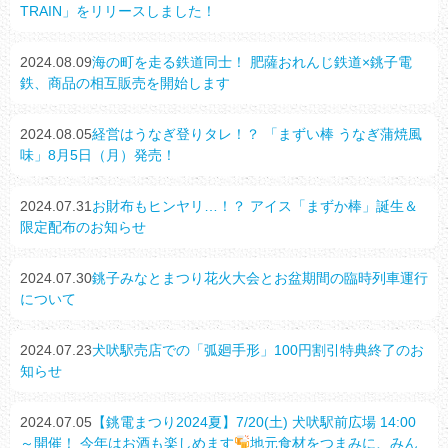
TRAIN」をリリースしました！
2024.08.09
海の町を走る鉄道同士！ 肥薩おれんじ鉄道×銚子電
鉄、商品の相互販売を開始します
2024.08.05
経営はうなぎ登りタレ！？ 「まずい棒 うなぎ蒲焼風
味」8月5日（月）発売！
2024.07.31
お財布もヒンヤリ…！？ アイス「まずか棒」誕生＆
限定配布のお知らせ
2024.07.30
銚子みなとまつり花火大会とお盆期間の臨時列車運行
について
2024.07.23
犬吠駅売店での「弧廻手形」100円割引特典終了のお
知らせ
2024.07.05
【銚電まつり2024夏】7/20(土) 犬吠駅前広場 14:00
～開催！ 今年はお酒も楽しめます
地元食材をつまみに、みん