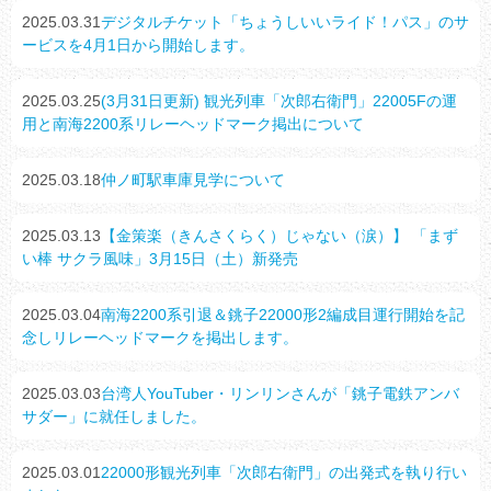
2025.03.31
デジタルチケット「ちょうしいいライド！パス」のサ
ービスを4月1日から開始します。
2025.03.25
(3月31日更新) 観光列車「次郎右衛門」22005Fの運
用と南海2200系リレーヘッドマーク掲出について
2025.03.18
仲ノ町駅車庫見学について
2025.03.13
【金策楽（きんさくらく）じゃない（涙）】 「まず
い棒 サクラ風味」3月15日（土）新発売
2025.03.04
南海2200系引退＆銚子22000形2編成目運行開始を記
念しリレーヘッドマークを掲出します。
2025.03.03
台湾人YouTuber・リンリンさんが「銚子電鉄アンバ
サダー」に就任しました。
2025.03.01
22000形観光列車「次郎右衛門」の出発式を執り行い