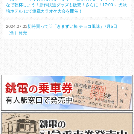
なで乾杯しよう！新作鉄道グッズも販売！さらに！17:00～ 犬吠
埼ホテル にて銚電カラオケ大会を開催！
2024.07.03
切符買って♡「きまずい棒 チョコ風味」7月5日
（金）発売！