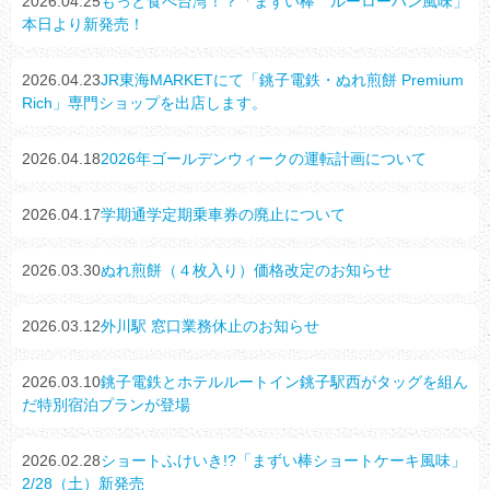
2026.04.25
もっと食べ台湾！？「まずい棒 ルーローハン風味」
本日より新発売！
2026.04.23
JR東海MARKETにて「銚子電鉄・ぬれ煎餅 Premium
Rich」専門ショップを出店します。
2026.04.18
2026年ゴールデンウィークの運転計画について
2026.04.17
学期通学定期乗車券の廃止について
2026.03.30
ぬれ煎餅（４枚入り）価格改定のお知らせ
2026.03.12
外川駅 窓口業務休止のお知らせ
2026.03.10
銚子電鉄とホテルルートイン銚子駅西がタッグを組ん
だ特別宿泊プランが登場
2026.02.28
ショートふけいき!?「まずい棒ショートケーキ風味」
2/28（土）新発売