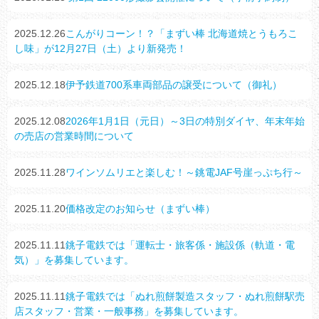
2025.12.26
こんがりコーン！？「まずい棒 北海道焼とうもろこ
し味」が12月27日（土）より新発売！
2025.12.18
伊予鉄道700系車両部品の譲受について（御礼）
2025.12.08
2026年1月1日（元日）～3日の特別ダイヤ、年末年始
の売店の営業時間について
2025.11.28
ワインソムリエと楽しむ！～銚電JAF号崖っぷち行～
2025.11.20
価格改定のお知らせ（まずい棒）
2025.11.11
銚子電鉄では「運転士・旅客係・施設係（軌道・電
気）」を募集しています。
2025.11.11
銚子電鉄では「ぬれ煎餅製造スタッフ・ぬれ煎餅駅売
店スタッフ・営業・一般事務」を募集しています。