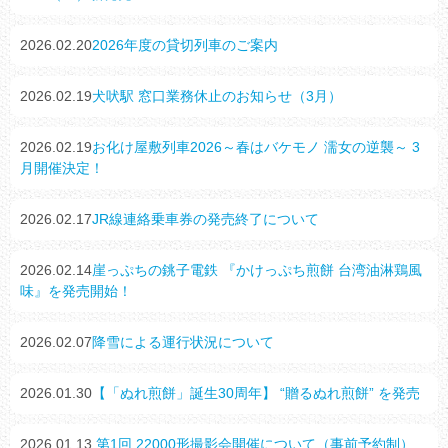
2026.02.20
2026年度の貸切列車のご案内
2026.02.19
犬吠駅 窓口業務休止のお知らせ（3月）
2026.02.19
お化け屋敷列車2026～春はバケモノ 濡女の逆襲～ 3
月開催決定！
2026.02.17
JR線連絡乗車券の発売終了について
2026.02.14
崖っぷちの銚子電鉄 『かけっぷち煎餅 台湾油淋鶏風
味』を発売開始！
2026.02.07
降雪による運行状況について
2026.01.30
【「ぬれ煎餅」誕生30周年】 “贈るぬれ煎餅” を発売
2026.01.13
第1回 22000形撮影会開催について（事前予約制）