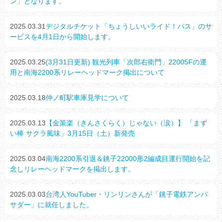
ン」となります。
2025.03.31
デジタルチケット「ちょうしいいライド！パス」のサ
ービスを4月1日から開始します。
2025.03.25
(3月31日更新) 観光列車「次郎右衛門」22005Fの運
用と南海2200系リレーヘッドマーク掲出について
2025.03.18
仲ノ町駅車庫見学について
2025.03.13
【金策楽（きんさくらく）じゃない（涙）】 「まず
い棒 サクラ風味」3月15日（土）新発売
2025.03.04
南海2200系引退＆銚子22000形2編成目運行開始を記
念しリレーヘッドマークを掲出します。
2025.03.03
台湾人YouTuber・リンリンさんが「銚子電鉄アンバ
サダー」に就任しました。