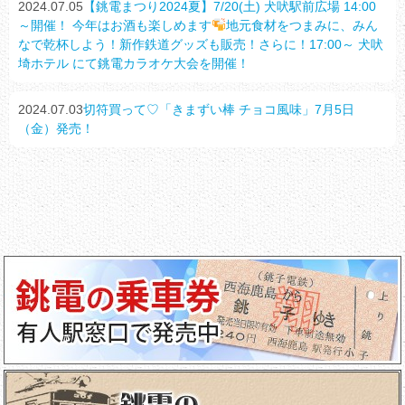
2024.07.05
【銚電まつり2024夏】7/20(土) 犬吠駅前広場 14:00
～開催！ 今年はお酒も楽しめます
地元食材をつまみに、みん
なで乾杯しよう！新作鉄道グッズも販売！さらに！17:00～ 犬吠
埼ホテル にて銚電カラオケ大会を開催！
2024.07.03
切符買って♡「きまずい棒 チョコ風味」7月5日
（金）発売！