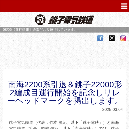
08/06【運行情報】
通常どおり運行しています。
南海2200系引退＆銚子22000形
2編成目運行開始を記念しリレ
ーヘッドマークを掲出します。
2025.03.04
銚子電気鉄道（代表：竹本 勝紀、以下「銚子電鉄」）と南海
電気鉄道（社長：岡嶋 信行、以下「南海電鉄」）では、銚子