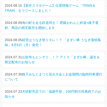
2024.08.15
【新作スマホゲーム】位置情報ゲーム「TRAIN＆
TRAIN」をリリースしました！
2024.08.09
海の町を走る鉄道同士！ 肥薩おれんじ鉄道×銚子電
鉄、商品の相互販売を開始します
2024.08.05
経営はうなぎ登りタレ！？ 「まずい棒 うなぎ蒲焼風
味」8月5日（月）発売！
2024.07.31
お財布もヒンヤリ…！？ アイス「まずか棒」誕生＆
限定配布のお知らせ
2024.07.30
銚子みなとまつり花火大会とお盆期間の臨時列車運行
について
2024.07.23
犬吠駅売店での「弧廻手形」100円割引特典終了のお
知らせ