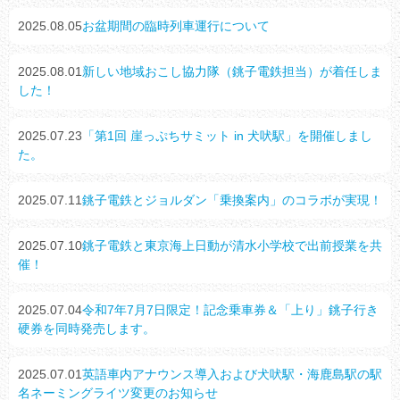
2025.08.05
お盆期間の臨時列車運行について
2025.08.01
新しい地域おこし協力隊（銚子電鉄担当）が着任しま
した！
2025.07.23
「第1回 崖っぷちサミット in 犬吠駅」を開催しまし
た。
2025.07.11
銚子電鉄とジョルダン「乗換案内」のコラボが実現！
2025.07.10
銚子電鉄と東京海上日動が清水小学校で出前授業を共
催！
2025.07.04
令和7年7月7日限定！記念乗車券＆「上り」銚子行き
硬券を同時発売します。
2025.07.01
英語車内アナウンス導入および犬吠駅・海鹿島駅の駅
名ネーミングライツ変更のお知らせ