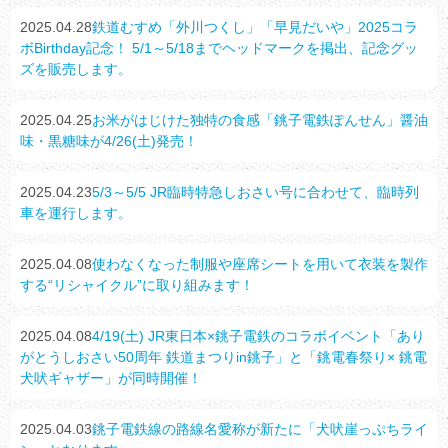
2025.04.28
鉄道むすめ「外川つくし」「早見だいや」2025コラ
ボBirthday記念！ 5/1～5/18までヘッドマークを掲出、記念グッ
ズを販売します。
2025.04.25
お米がはじけた独特の食感「銚子電鉄ぽんせん」醤油
味・黒糖味が4/26(土)発売！
2025.04.23
5/3～5/5 JR臨時特急しおさい号に合わせて、臨時列
車を運行します。
2025.04.08
使わなくなった制服や座席シートを用いて衣装を製作
する“リシャイクル”に取り組みます！
2025.04.08
4/19(土) JR東日本×銚子電鉄のコラボイベント「あり
がとうしおさい50周年 鉄道まつりin銚子」と「銚電春祭り× 銚電
犬吠ギャザー」が同時開催！
2025.04.03
銚子電鉄線の路線名愛称が新たに「犬吠崖っぷちライ