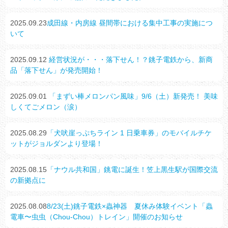
2025.09.23
成田線・内房線 昼間帯における集中工事の実施につ
いて
2025.09.12
経営状況が・・・落下せん！？銚子電鉄から、新商
品「落下せん」が発売開始！
2025.09.01
「まずい棒メロンパン風味」9/6（土）新発売！ 美味
しくてごメロン（涙）
2025.08.29
「犬吠崖っぷちライン 1 日乗車券」のモバイルチケ
ットがジョルダンより登場！
2025.08.15
「ナウル共和国」銚電に誕生！笠上黒生駅が国際交流
の新拠点に
2025.08.08
8/23(土)銚子電鉄×蟲神器 夏休み体験イベント「蟲
電車〜虫虫（Chou-Chou）トレイン」開催のお知らせ