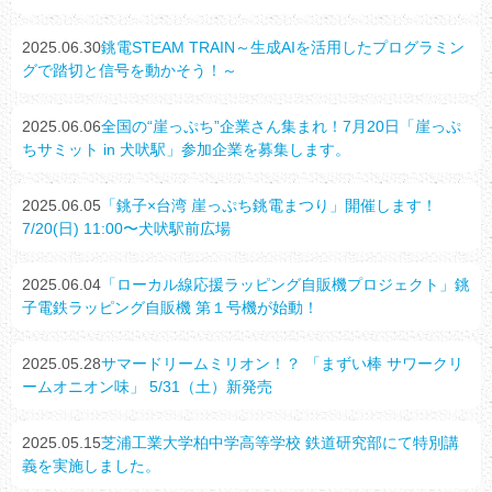
2025.06.30
銚電STEAM TRAIN～生成AIを活用したプログラミン
グで踏切と信号を動かそう！～
2025.06.06
全国の“崖っぷち”企業さん集まれ！7月20日「崖っぷ
ちサミット in 犬吠駅」参加企業を募集します。
2025.06.05
「銚子×台湾 崖っぷち銚電まつり」開催します！
7/20(日) 11:00〜犬吠駅前広場
2025.06.04
「ローカル線応援ラッピング自販機プロジェクト」銚
子電鉄ラッピング自販機 第１号機が始動！
2025.05.28
サマードリームミリオン！？ 「まずい棒 サワークリ
ームオニオン味」 5/31（土）新発売
2025.05.15
芝浦工業大学柏中学高等学校 鉄道研究部にて特別講
義を実施しました。