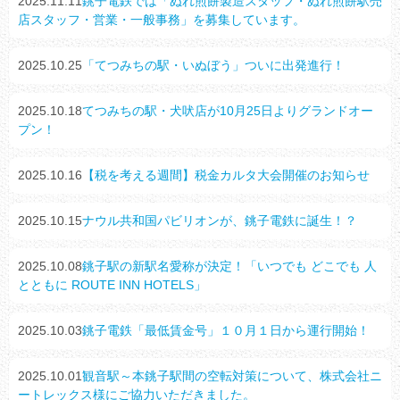
2025.11.11
銚子電鉄では「ぬれ煎餅製造スタッフ・ぬれ煎餅駅売
店スタッフ・営業・一般事務」を募集しています。
2025.10.25
「てつみちの駅・いぬぼう」ついに出発進行！
2025.10.18
てつみちの駅・犬吠店が10月25日よりグランドオー
プン！
2025.10.16
【税を考える週間】税金カルタ大会開催のお知らせ
2025.10.15
ナウル共和国パビリオンが、銚子電鉄に誕生！？
2025.10.08
銚子駅の新駅名愛称が決定！「いつでも どこでも 人
とともに ROUTE INN HOTELS」
2025.10.03
銚子電鉄「最低賃金号」１０月１日から運行開始！
2025.10.01
観音駅～本銚子駅間の空転対策について、株式会社ニ
ートレックス様にご協力いただきました。