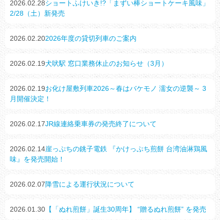
2026.02.28
ショートふけいき!?「まずい棒ショートケーキ風味」
2/28（土）新発売
2026.02.20
2026年度の貸切列車のご案内
2026.02.19
犬吠駅 窓口業務休止のお知らせ（3月）
2026.02.19
お化け屋敷列車2026～春はバケモノ 濡女の逆襲～ 3
月開催決定！
2026.02.17
JR線連絡乗車券の発売終了について
2026.02.14
崖っぷちの銚子電鉄 『かけっぷち煎餅 台湾油淋鶏風
味』を発売開始！
2026.02.07
降雪による運行状況について
2026.01.30
【「ぬれ煎餅」誕生30周年】 “贈るぬれ煎餅” を発売