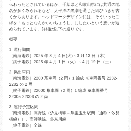
伝わったとされているほか、千葉県と和歌山県には共通の地
名が多くみられるなど、太平洋の黒潮を通じた結びつきが古
くからあります。ヘッドマークデザインには、そういったご
縁を「もっとなんかいいちょうし」にしたいという想いが込
められています。詳細は以下の通りです。
概要
1. 運行期間
［南海電鉄］2025 年 3 月 4 日(火)～3 月 13 日（木）
［銚子電鉄］2025 年 4 月 1 日（火）～4 月 19 日（土）
2. 掲出車両
［南海電鉄］2200 系車両（2 両）1 編成 ※車両番号 2232-
2282 の 2 両
［銚子電鉄］22000 形車両（2 両）1 編成 ※車両番号
22005-22006 の 2 両
3. 運行予定区間
［南海電鉄］高野線（汐見橋駅～岸里玉出駅間（通称：汐見
橋線））、高師浜線、多奈川線
［銚子電鉄］全線