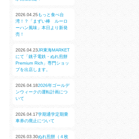
2026.04.25
もっと食べ台
湾！？「まずい棒 ルーロ
ーハン風味」本日より新発
売！
2026.04.23
JR東海MARKET
にて「銚子電鉄・ぬれ煎餅
Premium Rich」専門ショッ
プを出店します。
2026.04.18
2026年ゴールデ
ンウィークの運転計画につ
いて
2026.04.17
学期通学定期乗
車券の廃止について
2026.03.30
ぬれ煎餅（４枚