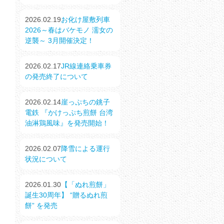
2026.02.19
お化け屋敷列車
2026～春はバケモノ 濡女の
逆襲～ 3月開催決定！
2026.02.17
JR線連絡乗車券
の発売終了について
2026.02.14
崖っぷちの銚子
電鉄 『かけっぷち煎餅 台湾
油淋鶏風味』を発売開始！
2026.02.07
降雪による運行
状況について
2026.01.30
【「ぬれ煎餅」
誕生30周年】 “贈るぬれ煎
餅” を発売