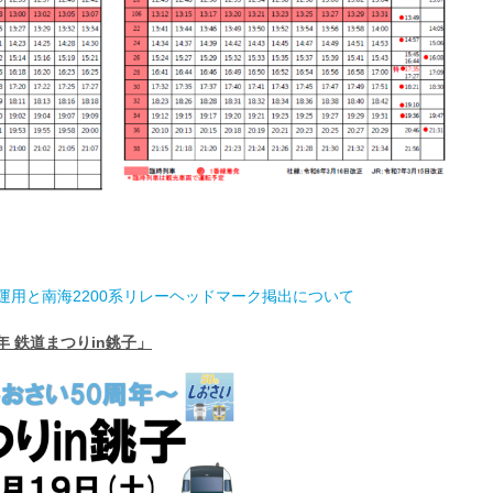
の運用と南海2200系リレーヘッドマーク掲出について
年 鉄道まつりin銚子」