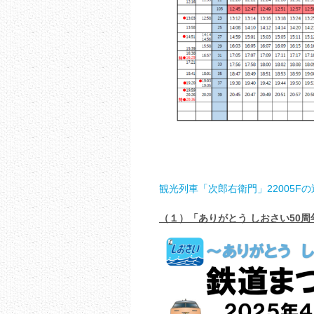
観光列車「次郎右衛門」22005F
（１）「ありがとう しおさい50周