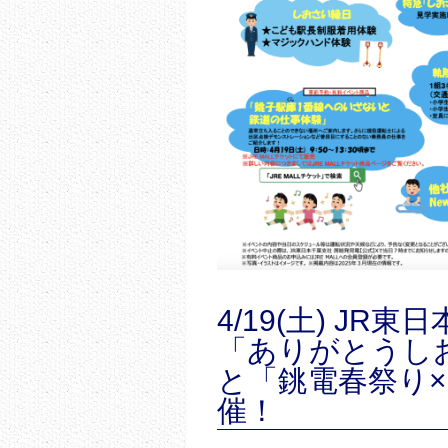
4/19(土) J
「ありがとうしお
と「銚電春祭り×
催！