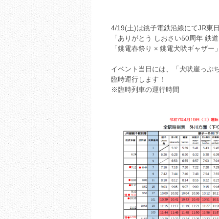
4/19(土)は銚子電鉄沿線にてJR
「ありがとう しおさい50周年 鉄道
「銚電春祭り × 銚電犬吠ギャザー
イベント当日には、「犬吠崖っぷ
臨時運行します！
※臨時列車の運行時間