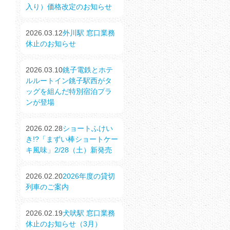
入り）価格改定のお知らせ
2026.03.12
外川駅 窓口業務
休止のお知らせ
2026.03.10
銚子電鉄とホテ
ルルートイン銚子駅西がタ
ッグを組んだ特別宿泊プラ
ンが登場
2026.02.28
ショートふけい
き!?「まずい棒ショートケー
キ風味」2/28（土）新発売
2026.02.20
2026年度の貸切
列車のご案内
2026.02.19
犬吠駅 窓口業務
休止のお知らせ（3月）