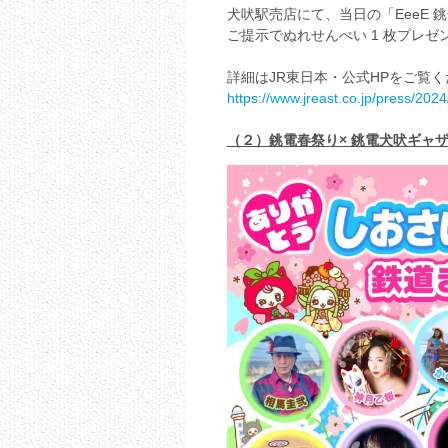
犬吠駅売店にて、当日の「EeeE 銚
ご提示でぬれせんべい 1 枚プレゼ
詳細はJR東日本・公式HPをご覧
https://www.jreast.co.jp/press/20
（２）銚電春祭り× 銚電犬吠ギャ