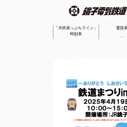
「犬吠崖っぷちライン」
運賃
時刻表