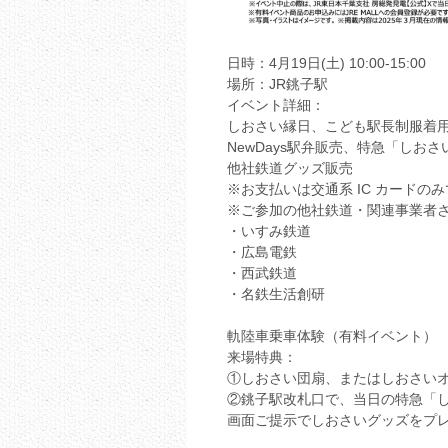
日時：4月19日(土) 10:00-15:00
場所：JR銚子駅
イベント詳細：
しおさい縁日、こども駅長制服着
NewDays駅弁販売、特急「しおさ
他社鉄道グッズ販売
※お支払いは交通系 IC カードの
※ご参加の他社鉄道・関連事業者
・いすみ鉄道
・広島電鉄
・西武鉄道
・名鉄生活創研
軌陸車乗車体験（有料イベント）
来場特典：
①しおさい団扇、またはしおさい
②銚子駅改札口で、当日の特急「
画面ご提示でしおさいグッズをプ