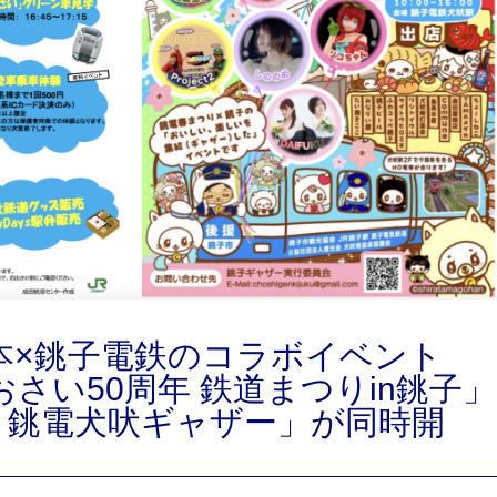
R東日本×銚子電鉄のコラボイベント
さい50周年 鉄道まつりin銚子」
 銚電犬吠ギャザー」が同時開