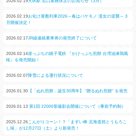
2026.02.19
犬吠駅 窓口業務休止のお知らせ（3月）
2026.02.19
お化け屋敷列車2026～春はバケモノ 濡女の逆襲～ 3
月開催決定！
2026.02.17
JR線連絡乗車券の発売終了について
2026.02.14
崖っぷちの銚子電鉄 『かけっぷち煎餅 台湾油淋鶏風
味』を発売開始！
2026.02.07
降雪による運行状況について
2026.01.30
【「ぬれ煎餅」誕生30周年】 “贈るぬれ煎餅” を発売
2026.01.13
第1回 22000形撮影会開催について（事前予約制）
2025.12.26
こんがりコーン！？「まずい棒 北海道焼とうもろこ
し味」が12月27日（土）より新発売！