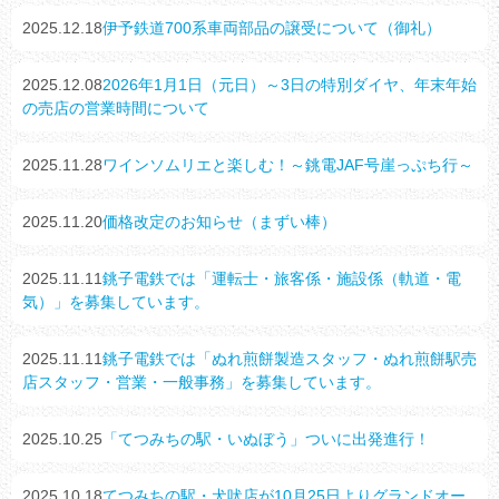
2025.12.18
伊予鉄道700系車両部品の譲受について（御礼）
2025.12.08
2026年1月1日（元日）～3日の特別ダイヤ、年末年始
の売店の営業時間について
2025.11.28
ワインソムリエと楽しむ！～銚電JAF号崖っぷち行～
2025.11.20
価格改定のお知らせ（まずい棒）
2025.11.11
銚子電鉄では「運転士・旅客係・施設係（軌道・電
気）」を募集しています。
2025.11.11
銚子電鉄では「ぬれ煎餅製造スタッフ・ぬれ煎餅駅売
店スタッフ・営業・一般事務」を募集しています。
2025.10.25
「てつみちの駅・いぬぼう」ついに出発進行！
2025.10.18
てつみちの駅・犬吠店が10月25日よりグランドオー