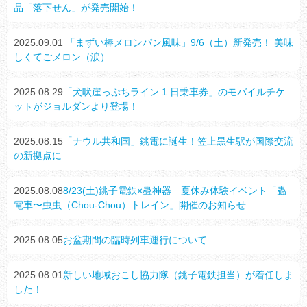
品「落下せん」が発売開始！
2025.09.01
「まずい棒メロンパン風味」9/6（土）新発売！ 美味
しくてごメロン（涙）
2025.08.29
「犬吠崖っぷちライン 1 日乗車券」のモバイルチケ
ットがジョルダンより登場！
2025.08.15
「ナウル共和国」銚電に誕生！笠上黒生駅が国際交流
の新拠点に
2025.08.08
8/23(土)銚子電鉄×蟲神器 夏休み体験イベント「蟲
電車〜虫虫（Chou-Chou）トレイン」開催のお知らせ
2025.08.05
お盆期間の臨時列車運行について
2025.08.01
新しい地域おこし協力隊（銚子電鉄担当）が着任しま
した！