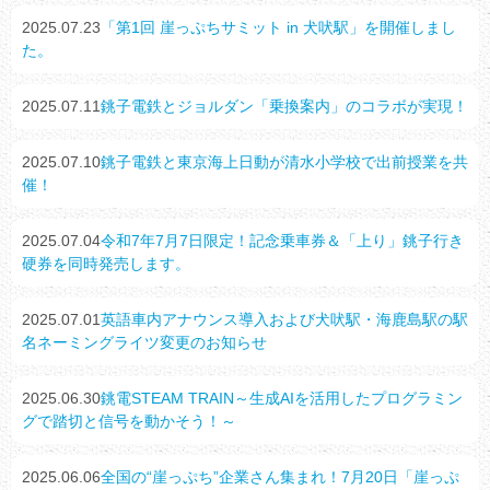
2025.07.23
「第1回 崖っぷちサミット in 犬吠駅」を開催しまし
た。
2025.07.11
銚子電鉄とジョルダン「乗換案内」のコラボが実現！
2025.07.10
銚子電鉄と東京海上日動が清水小学校で出前授業を共
催！
2025.07.04
令和7年7月7日限定！記念乗車券＆「上り」銚子行き
硬券を同時発売します。
2025.07.01
英語車内アナウンス導入および犬吠駅・海鹿島駅の駅
名ネーミングライツ変更のお知らせ
2025.06.30
銚電STEAM TRAIN～生成AIを活用したプログラミン
グで踏切と信号を動かそう！～
2025.06.06
全国の“崖っぷち”企業さん集まれ！7月20日「崖っぷ