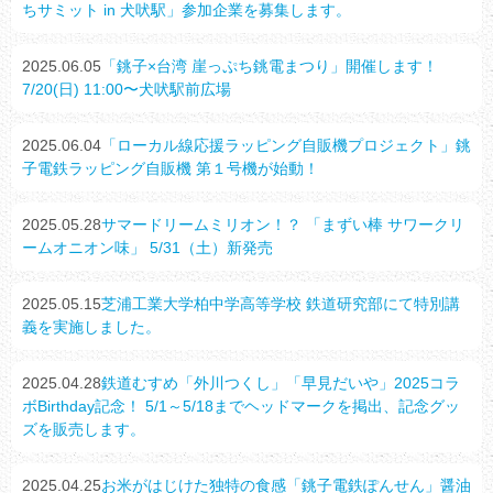
ちサミット in 犬吠駅」参加企業を募集します。
2025.06.05
「銚子×台湾 崖っぷち銚電まつり」開催します！
7/20(日) 11:00〜犬吠駅前広場
2025.06.04
「ローカル線応援ラッピング自販機プロジェクト」銚
子電鉄ラッピング自販機 第１号機が始動！
2025.05.28
サマードリームミリオン！？ 「まずい棒 サワークリ
ームオニオン味」 5/31（土）新発売
2025.05.15
芝浦工業大学柏中学高等学校 鉄道研究部にて特別講
義を実施しました。
2025.04.28
鉄道むすめ「外川つくし」「早見だいや」2025コラ
ボBirthday記念！ 5/1～5/18までヘッドマークを掲出、記念グッ
ズを販売します。
2025.04.25
お米がはじけた独特の食感「銚子電鉄ぽんせん」醤油