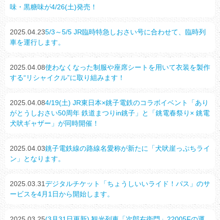
味・黒糖味が4/26(土)発売！
2025.04.23
5/3～5/5 JR臨時特急しおさい号に合わせて、臨時列
車を運行します。
2025.04.08
使わなくなった制服や座席シートを用いて衣装を製作
する“リシャイクル”に取り組みます！
2025.04.08
4/19(土) JR東日本×銚子電鉄のコラボイベント「あり
がとうしおさい50周年 鉄道まつりin銚子」と「銚電春祭り× 銚電
犬吠ギャザー」が同時開催！
2025.04.03
銚子電鉄線の路線名愛称が新たに「犬吠崖っぷちライ
ン」となります。
2025.03.31
デジタルチケット「ちょうしいいライド！パス」のサ
ービスを4月1日から開始します。
2025.03.25
(3月31日更新) 観光列車「次郎右衛門」22005Fの運