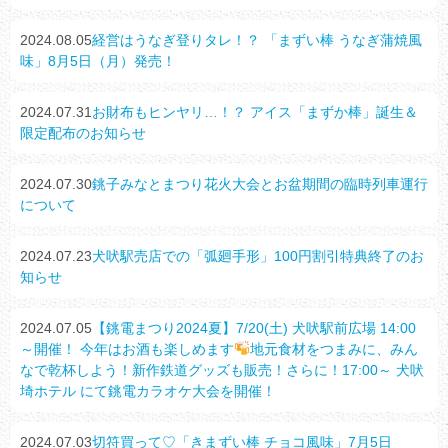
2024.08.05
経営はうなぎ登りタレ！？ 「まずい棒 うなぎ蒲焼風
味」8月5日（月）発売！
2024.07.31
お財布もヒンヤリ…！？ アイス「まずか棒」誕生＆
限定配布のお知らせ
2024.07.30
銚子みなとまつり花火大会とお盆期間の臨時列車運行
について
2024.07.23
犬吠駅売店での「弧廻手形」100円割引特典終了のお
知らせ
2024.07.05
【銚電まつり2024夏】7/20(土) 犬吠駅前広場 14:00
～開催！ 今年はお酒も楽しめます
地元食材をつまみに、みん
なで乾杯しよう！新作鉄道グッズも販売！さらに！17:00～ 犬吠
埼ホテル にて銚電カラオケ大会を開催！
2024.07.03
切符買って♡「きまずい棒 チョコ風味」7月5日