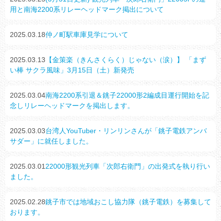
用と南海2200系リレーヘッドマーク掲出について
2025.03.18
仲ノ町駅車庫見学について
2025.03.13
【金策楽（きんさくらく）じゃない（涙）】 「まず
い棒 サクラ風味」3月15日（土）新発売
2025.03.04
南海2200系引退＆銚子22000形2編成目運行開始を記
念しリレーヘッドマークを掲出します。
2025.03.03
台湾人YouTuber・リンリンさんが「銚子電鉄アンバ
サダー」に就任しました。
2025.03.01
22000形観光列車「次郎右衛門」の出発式を執り行い
ました。
2025.02.28
銚子市では地域おこし協力隊（銚子電鉄）を募集して
おります。