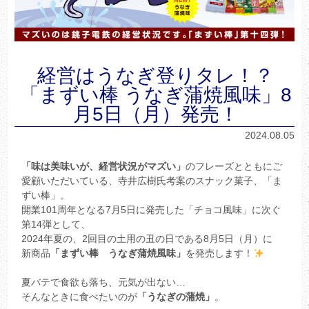
経営はうなぎ登りタレ！？
「まずい棒 うなぎ蒲焼風味」8
月5日（月）発売！
2024.08.05
「味は美味いが、経営状況がマズい」
のフレーズとともにご
愛顧いただいている、寺井広樹氏考案のスナック菓子、「ま
ずい棒」。
開業101周年となる7月5日に発売した「チョコ風味」に次ぐ
第14弾として、
2024年夏の、2回目の土用の丑の日である8月5日（月）に
新商品
「まずい棒 うなぎ蒲焼風味」
を発売します！
夏バテで食欲も落ち、元気が出ない…
そんなときに食べたいのが
「うなぎの蒲焼」
。