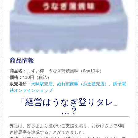
商品情報
商品名：
まずい棒 うなぎ蒲焼風味（6g×10本）
価格：
410円（税込）
販売場所：
犬吠駅売店
、
ぬれ煎餅駅（お土産売店）
、
銚子電
鉄オンラインショップ
「経営はうなぎ登りタレ」
…？
弊社は、皆さまより温かいご支援を賜り、おかげさまで3期
連続黒字を達成することができました。