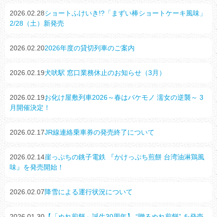
2026.02.28
ショートふけいき!?「まずい棒ショートケーキ風味」
2/28（土）新発売
2026.02.20
2026年度の貸切列車のご案内
2026.02.19
犬吠駅 窓口業務休止のお知らせ（3月）
2026.02.19
お化け屋敷列車2026～春はバケモノ 濡女の逆襲～ 3
月開催決定！
2026.02.17
JR線連絡乗車券の発売終了について
2026.02.14
崖っぷちの銚子電鉄 『かけっぷち煎餅 台湾油淋鶏風
味』を発売開始！
2026.02.07
降雪による運行状況について
2026.01.30
【「ぬれ煎餅」誕生30周年】 “贈るぬれ煎餅” を発売