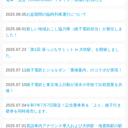
2025.08.05
お盆期間の臨時列車運行について
2025.08.01
新しい地域おこし協力隊（銚子電鉄担当）が着任しま
した！
2025.07.23
「第1回 崖っぷちサミット in 犬吠駅」を開催しまし
た。
2025.07.11
銚子電鉄とジョルダン「乗換案内」のコラボが実現！
2025.07.10
銚子電鉄と東京海上日動が清水小学校で出前授業を共
催！
2025.07.04
令和7年7月7日限定！記念乗車券＆「上り」銚子行き
硬券を同時発売します。
2025.07.01
英語車内アナウンス導入および犬吠駅・海鹿島駅の駅