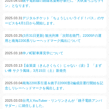
2025.04.03
銚子電鉄線の路線名愛称が新たに「犬吠崖っぷちライ
ン」となります。
2025.03.31
デジタルチケット「ちょうしいいライド！パス」のサ
ービスを4月1日から開始します。
2025.03.25
(3月31日更新) 観光列車「次郎右衛門」22005Fの運
用と南海2200系リレーヘッドマーク掲出について
2025.03.18
仲ノ町駅車庫見学について
2025.03.13
【金策楽（きんさくらく）じゃない（涙）】 「まず
い棒 サクラ風味」3月15日（土）新発売
2025.03.04
南海2200系引退＆銚子22000形2編成目運行開始を記
念しリレーヘッドマークを掲出します。
2025.03.03
台湾人YouTuber・リンリンさんが「銚子電鉄アンバ
サダー」に就任しました。