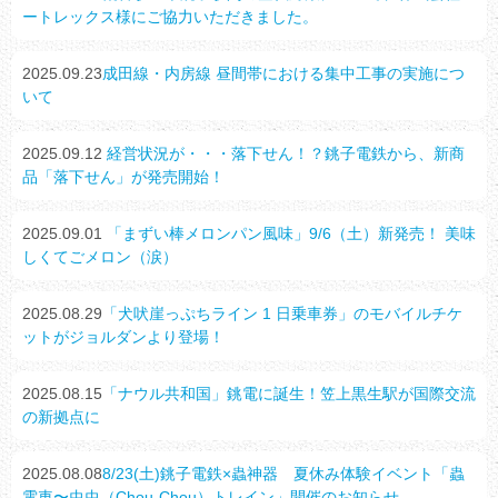
ートレックス様にご協力いただきました。
2025.09.23
成田線・内房線 昼間帯における集中工事の実施につ
いて
2025.09.12
経営状況が・・・落下せん！？銚子電鉄から、新商
品「落下せん」が発売開始！
2025.09.01
「まずい棒メロンパン風味」9/6（土）新発売！ 美味
しくてごメロン（涙）
2025.08.29
「犬吠崖っぷちライン 1 日乗車券」のモバイルチケ
ットがジョルダンより登場！
2025.08.15
「ナウル共和国」銚電に誕生！笠上黒生駅が国際交流
の新拠点に
2025.08.08
8/23(土)銚子電鉄×蟲神器 夏休み体験イベント「蟲
電車〜虫虫（Chou-Chou）トレイン」開催のお知らせ