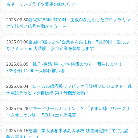
名ネーミングライツ変更のお知らせ
2025.06.30
銚電STEAM TRAIN～生成AIを活用したプログラミン
グで踏切と信号を動かそう！～
2025.06.06
全国の“崖っぷち”企業さん集まれ！7月20日「崖っぷ
ちサミット in 犬吠駅」参加企業を募集します。
2025.06.05
「銚子×台湾 崖っぷち銚電まつり」開催します！
7/20(日) 11:00〜犬吠駅前広場
2025.06.04
「ローカル線応援ラッピング自販機プロジェクト」銚
子電鉄ラッピング自販機 第１号機が始動！
2025.05.28
サマードリームミリオン！？ 「まずい棒 サワークリ
ームオニオン味」 5/31（土）新発売
2025.05.15
芝浦工業大学柏中学高等学校 鉄道研究部にて特別講
義を実施しました。