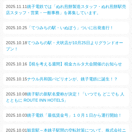
2025.11.11
銚子電鉄では「ぬれ煎餅製造スタッフ・ぬれ煎餅駅売
店スタッフ・営業・一般事務」を募集しています。
2025.10.25
「てつみちの駅・いぬぼう」ついに出発進行！
2025.10.18
てつみちの駅・犬吠店が10月25日よりグランドオー
プン！
2025.10.16
【税を考える週間】税金カルタ大会開催のお知らせ
2025.10.15
ナウル共和国パビリオンが、銚子電鉄に誕生！？
2025.10.08
銚子駅の新駅名愛称が決定！「いつでも どこでも 人
とともに ROUTE INN HOTELS」
2025.10.03
銚子電鉄「最低賃金号」１０月１日から運行開始！
2025.10.01
観音駅～本銚子駅間の空転対策について、株式会社ニ