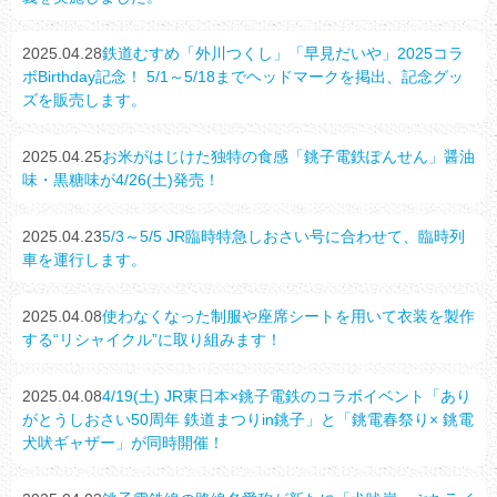
2025.04.28
鉄道むすめ「外川つくし」「早見だいや」2025コラ
ボBirthday記念！ 5/1～5/18までヘッドマークを掲出、記念グッ
ズを販売します。
2025.04.25
お米がはじけた独特の食感「銚子電鉄ぽんせん」醤油
味・黒糖味が4/26(土)発売！
2025.04.23
5/3～5/5 JR臨時特急しおさい号に合わせて、臨時列
車を運行します。
2025.04.08
使わなくなった制服や座席シートを用いて衣装を製作
する“リシャイクル”に取り組みます！
2025.04.08
4/19(土) JR東日本×銚子電鉄のコラボイベント「あり
がとうしおさい50周年 鉄道まつりin銚子」と「銚電春祭り× 銚電
犬吠ギャザー」が同時開催！