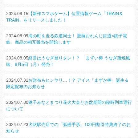
2024.08.15
【新作スマホゲーム】位置情報ゲーム「TRAIN＆
TRAIN」をリリースしました！
2024.08.09
海の町を走る鉄道同士！ 肥薩おれんじ鉄道×銚子電
鉄、商品の相互販売を開始します
2024.08.05
経営はうなぎ登りタレ！？ 「まずい棒 うなぎ蒲焼風
味」8月5日（月）発売！
2024.07.31
お財布もヒンヤリ…！？ アイス「まずか棒」誕生＆
限定配布のお知らせ
2024.07.30
銚子みなとまつり花火大会とお盆期間の臨時列車運行
について
2024.07.23
犬吠駅売店での「弧廻手形」100円割引特典終了のお
知らせ