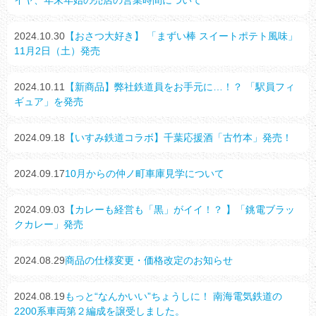
イヤ、年末年始の売店の営業時間について
2024.10.30
【おさつ大好き】 「まずい棒 スイートポテト風味」
11月2日（土）発売
2024.10.11
【新商品】弊社鉄道員をお手元に…！？ 「駅員フィ
ギュア」を発売
2024.09.18
【いすみ鉄道コラボ】千葉応援酒「古竹本」発売！
2024.09.17
10月からの仲ノ町車庫見学について
2024.09.03
【カレーも経営も「黒」がイイ！？ 】「銚電ブラッ
クカレー」発売
2024.08.29
商品の仕様変更・価格改定のお知らせ
2024.08.19
もっと“なんかいい”ちょうしに！ 南海電気鉄道の
2200系車両第２編成を譲受しました。