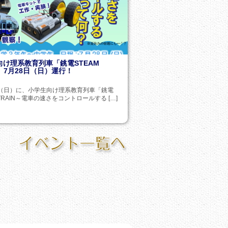
向け理系教育列車「銚電STEAM
N」7月28日（日）運行！
日（日）に、小学生向け理系教育列車「銚電
 TRAIN～電車の速さをコントロールする […]