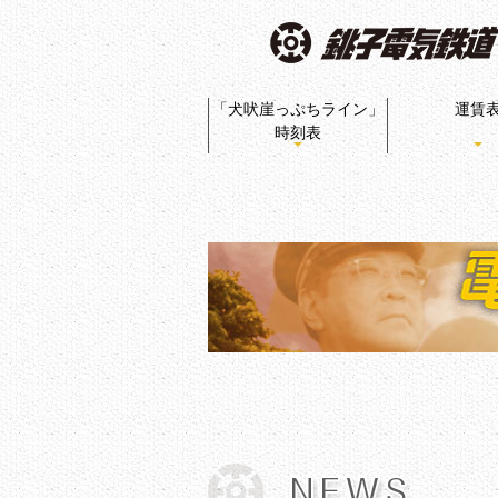
「犬吠崖っぷちライン」
運賃
時刻表
ぬれ煎餅プ