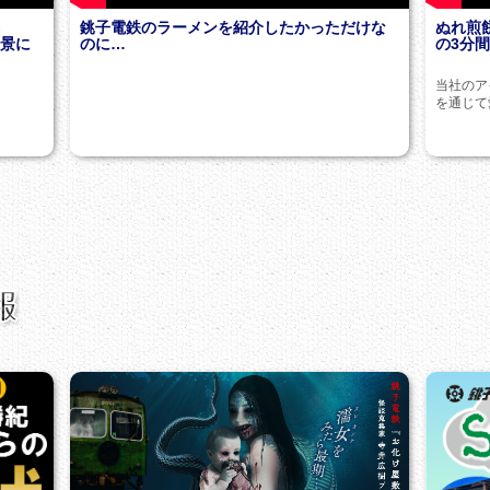
導
銚子電鉄のラーメンを紹介したかっただけな
ぬれ煎餅
風景に
のに…
の3分
当社のア
を通じて