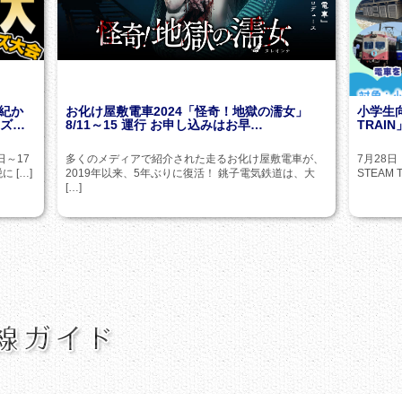
紀か
お化け屋敷電車2024「怪奇！地獄の濡女」
小学生
イズ…
8/11～15 運行 お申し込みはお早…
TRAI
日～17
多くのメディアで紹介された走るお化け屋敷電車が、
7月28
 […]
2019年以来、5年ぶりに復活！ 銚子電気鉄道は、大
STEAM
[…]