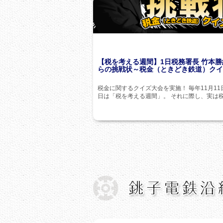
【税を考える週間】1日税務署長 竹本勝
らの挑戦状～税金（ときどき鉄道）ク
税金に関するクイズ大会を実施！ 毎年11月11
日は「税を考える週間」。 それに際し、実は税に