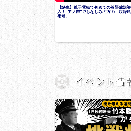
【誕生】銚子電鉄で初めての英語放送
入！”アノ声”でおなじみの方の、収録
密着。