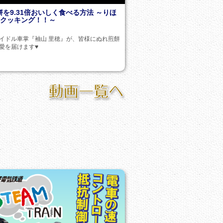
を9.31倍おいしく食べる方法 ～りほ
間クッキング！！～
イドル車掌『袖山 里穂』が、皆様にぬれ煎餅
愛を届けます♥