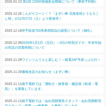
2026.01.13
第1回 22000形撮影会開催について（事前予約制）
2025.12.26
こんがりコーン！？「まずい棒 北海道焼とうもろこ
し味」が12月27日（土）より新発売！
2025.12.18
伊予鉄道700系車両部品の譲受について（御礼）
2025.12.08
2026年1月1日（元日）～3日の特別ダイヤ、年末年始
の売店の営業時間について
2025.11.28
ワインソムリエと楽しむ！～銚電JAF号崖っぷち行～
2025.11.20
価格改定のお知らせ（まずい棒）
2025.11.11
銚子電鉄では「運転士・旅客係・施設係（軌道・電
気）」を募集しています。
2025.11.11
銚子電鉄では「ぬれ煎餅製造スタッフ・ぬれ煎餅駅売
店スタッフ・営業・一般事務」を募集しています。