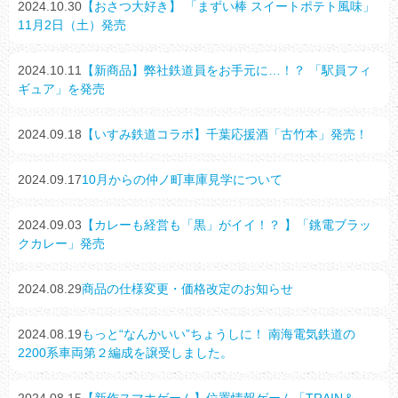
2024.10.30
【おさつ大好き】 「まずい棒 スイートポテト風味」
11月2日（土）発売
2024.10.11
【新商品】弊社鉄道員をお手元に…！？ 「駅員フィ
ギュア」を発売
2024.09.18
【いすみ鉄道コラボ】千葉応援酒「古竹本」発売！
2024.09.17
10月からの仲ノ町車庫見学について
2024.09.03
【カレーも経営も「黒」がイイ！？ 】「銚電ブラッ
クカレー」発売
2024.08.29
商品の仕様変更・価格改定のお知らせ
2024.08.19
もっと“なんかいい”ちょうしに！ 南海電気鉄道の
2200系車両第２編成を譲受しました。
2024.08.15
【新作スマホゲーム】位置情報ゲーム「TRAIN＆