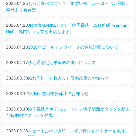
2026.04.25
もっと食べ台湾！？「まずい棒 ルーローハン風味」
本日より新発売！
2026.04.23
JR東海MARKETにて「銚子電鉄・ぬれ煎餅 Premium
Rich」専門ショップを出店します。
2026.04.18
2026年ゴールデンウィークの運転計画について
2026.04.17
学期通学定期乗車券の廃止について
2026.03.30
ぬれ煎餅（４枚入り）価格改定のお知らせ
2026.03.12
外川駅 窓口業務休止のお知らせ
2026.03.10
銚子電鉄とホテルルートイン銚子駅西がタッグを組ん
だ特別宿泊プランが登場
2026.02.28
ショートふけいき!?「まずい棒ショートケーキ風味」