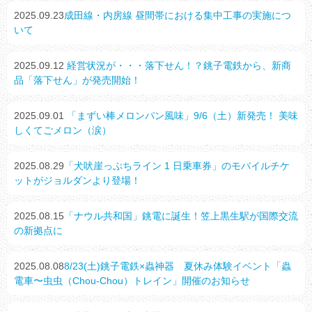
2025.09.23
成田線・内房線 昼間帯における集中工事の実施につ
いて
2025.09.12
経営状況が・・・落下せん！？銚子電鉄から、新商
品「落下せん」が発売開始！
2025.09.01
「まずい棒メロンパン風味」9/6（土）新発売！ 美味
しくてごメロン（涙）
2025.08.29
「犬吠崖っぷちライン 1 日乗車券」のモバイルチケ
ットがジョルダンより登場！
2025.08.15
「ナウル共和国」銚電に誕生！笠上黒生駅が国際交流
の新拠点に
2025.08.08
8/23(土)銚子電鉄×蟲神器 夏休み体験イベント「蟲
電車〜虫虫（Chou-Chou）トレイン」開催のお知らせ