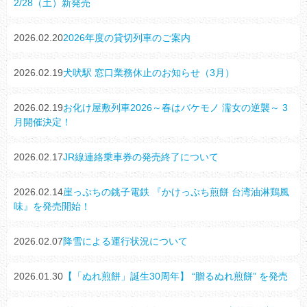
2/28（土）新発売
2026.02.20
2026年度の貸切列車のご案内
2026.02.19
犬吠駅 窓口業務休止のお知らせ（3月）
2026.02.19
お化け屋敷列車2026～春はバケモノ 濡女の逆襲～ 3
月開催決定！
2026.02.17
JR線連絡乗車券の発売終了について
2026.02.14
崖っぷちの銚子電鉄 『かけっぷち煎餅 台湾油淋鶏風
味』を発売開始！
2026.02.07
降雪による運行状況について
2026.01.30
【「ぬれ煎餅」誕生30周年】 “贈るぬれ煎餅” を発売