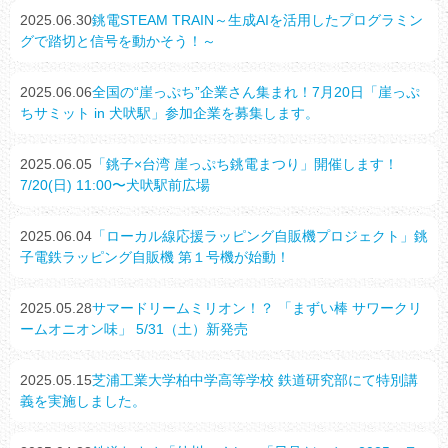
2025.06.30
銚電STEAM TRAIN～生成AIを活用したプログラミン
グで踏切と信号を動かそう！～
2025.06.06
全国の“崖っぷち”企業さん集まれ！7月20日「崖っぷ
ちサミット in 犬吠駅」参加企業を募集します。
2025.06.05
「銚子×台湾 崖っぷち銚電まつり」開催します！
7/20(日) 11:00〜犬吠駅前広場
2025.06.04
「ローカル線応援ラッピング自販機プロジェクト」銚
子電鉄ラッピング自販機 第１号機が始動！
2025.05.28
サマードリームミリオン！？ 「まずい棒 サワークリ
ームオニオン味」 5/31（土）新発売
2025.05.15
芝浦工業大学柏中学高等学校 鉄道研究部にて特別講
義を実施しました。