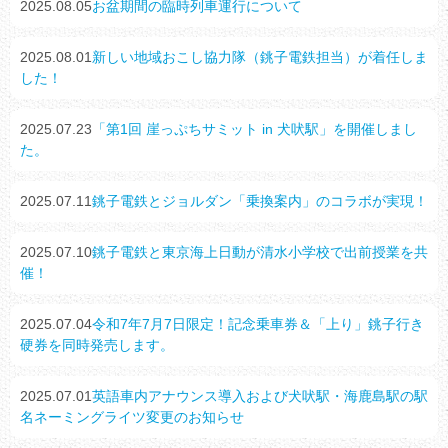
2025.08.05
お盆期間の臨時列車運行について
2025.08.01
新しい地域おこし協力隊（銚子電鉄担当）が着任しま
した！
2025.07.23
「第1回 崖っぷちサミット in 犬吠駅」を開催しまし
た。
2025.07.11
銚子電鉄とジョルダン「乗換案内」のコラボが実現！
2025.07.10
銚子電鉄と東京海上日動が清水小学校で出前授業を共
催！
2025.07.04
令和7年7月7日限定！記念乗車券＆「上り」銚子行き
硬券を同時発売します。
2025.07.01
英語車内アナウンス導入および犬吠駅・海鹿島駅の駅
名ネーミングライツ変更のお知らせ