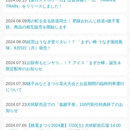
TRAIN」をリリースしました！
2024.08.09
海の町を走る鉄道同士！ 肥薩おれんじ鉄道×銚子電
鉄、商品の相互販売を開始します
2024.08.05
経営はうなぎ登りタレ！？ 「まずい棒 うなぎ蒲焼風
味」8月5日（月）発売！
2024.07.31
お財布もヒンヤリ…！？ アイス「まずか棒」誕生＆
限定配布のお知らせ
2024.07.30
銚子みなとまつり花火大会とお盆期間の臨時列車運行
について
2024.07.23
犬吠駅売店での「弧廻手形」100円割引特典終了のお
知らせ
2024.07.05
【銚電まつり2024夏】7/20(土) 犬吠駅前広場 14:00