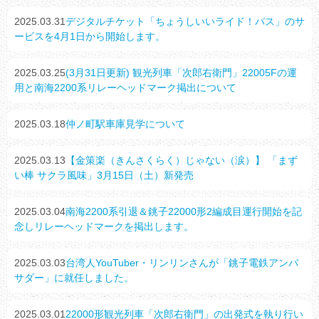
2025.03.31
デジタルチケット「ちょうしいいライド！パス」のサ
ービスを4月1日から開始します。
2025.03.25
(3月31日更新) 観光列車「次郎右衛門」22005Fの運
用と南海2200系リレーヘッドマーク掲出について
2025.03.18
仲ノ町駅車庫見学について
2025.03.13
【金策楽（きんさくらく）じゃない（涙）】 「まず
い棒 サクラ風味」3月15日（土）新発売
2025.03.04
南海2200系引退＆銚子22000形2編成目運行開始を記
念しリレーヘッドマークを掲出します。
2025.03.03
台湾人YouTuber・リンリンさんが「銚子電鉄アンバ
サダー」に就任しました。
2025.03.01
22000形観光列車「次郎右衛門」の出発式を執り行い