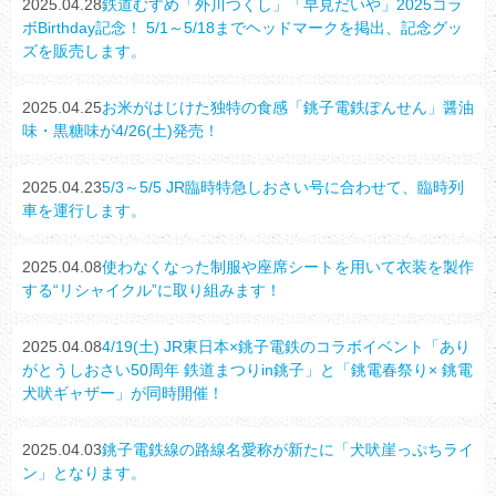
2025.04.28
鉄道むすめ「外川つくし」「早見だいや」2025コラ
ボBirthday記念！ 5/1～5/18までヘッドマークを掲出、記念グッ
ズを販売します。
2025.04.25
お米がはじけた独特の食感「銚子電鉄ぽんせん」醤油
味・黒糖味が4/26(土)発売！
2025.04.23
5/3～5/5 JR臨時特急しおさい号に合わせて、臨時列
車を運行します。
2025.04.08
使わなくなった制服や座席シートを用いて衣装を製作
する“リシャイクル”に取り組みます！
2025.04.08
4/19(土) JR東日本×銚子電鉄のコラボイベント「あり
がとうしおさい50周年 鉄道まつりin銚子」と「銚電春祭り× 銚電
犬吠ギャザー」が同時開催！
2025.04.03
銚子電鉄線の路線名愛称が新たに「犬吠崖っぷちライ
ン」となります。