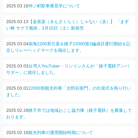
2025.03.18
仲ノ町駅車庫見学について
2025.03.13
【金策楽（きんさくらく）じゃない（涙）】 「まず
い棒 サクラ風味」3月15日（土）新発売
2025.03.04
南海2200系引退＆銚子22000形2編成目運行開始を記
念しリレーヘッドマークを掲出します。
2025.03.03
台湾人YouTuber・リンリンさんが「銚子電鉄アンバ
サダー」に就任しました。
2025.03.01
22000形観光列車「次郎右衛門」の出発式を執り行い
ました。
2025.02.28
銚子市では地域おこし協力隊（銚子電鉄）を募集して
おります。
2025.02.16
観光列車の運用開始時期について