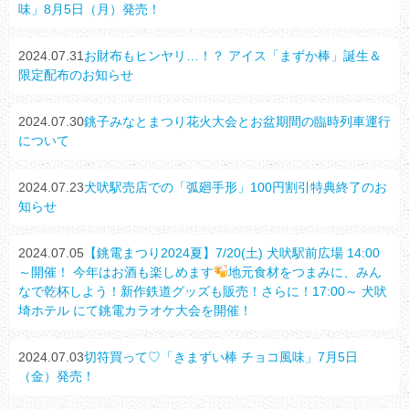
味」8月5日（月）発売！
2024.07.31
お財布もヒンヤリ…！？ アイス「まずか棒」誕生＆
限定配布のお知らせ
2024.07.30
銚子みなとまつり花火大会とお盆期間の臨時列車運行
について
2024.07.23
犬吠駅売店での「弧廻手形」100円割引特典終了のお
知らせ
2024.07.05
【銚電まつり2024夏】7/20(土) 犬吠駅前広場 14:00
～開催！ 今年はお酒も楽しめます
地元食材をつまみに、みん
なで乾杯しよう！新作鉄道グッズも販売！さらに！17:00～ 犬吠
埼ホテル にて銚電カラオケ大会を開催！
2024.07.03
切符買って♡「きまずい棒 チョコ風味」7月5日
（金）発売！