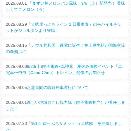
2025.09.01
「まずい棒メロンパン風味」9/6（土）新発売！ 美味
しくてごメロン（涙）
2025.08.29
「犬吠崖っぷちライン 1 日乗車券」のモバイルチケ
ットがジョルダンより登場！
2025.08.15
「ナウル共和国」銚電に誕生！笠上黒生駅が国際交流
の新拠点に
2025.08.08
8/23(土)銚子電鉄×蟲神器 夏休み体験イベント「蟲
電車〜虫虫（Chou-Chou）トレイン」開催のお知らせ
2025.08.05
お盆期間の臨時列車運行について
2025.08.01
新しい地域おこし協力隊（銚子電鉄担当）が着任しま
した！
2025.07.23
「第1回 崖っぷちサミット in 犬吠駅」を開催しまし
た。