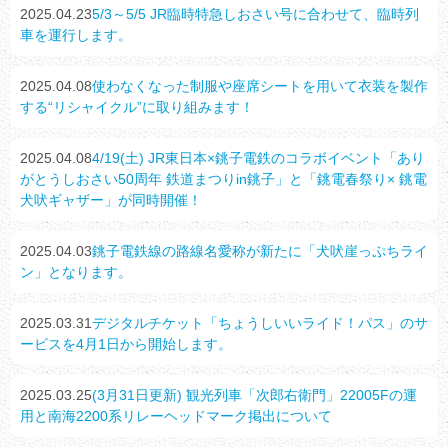
2025.04.23
5/3～5/5 JR臨時特急しおさい号に合わせて、臨時列
車を運行します。
2025.04.08
使わなくなった制服や座席シートを用いて衣装を製作
する“リシャイクル”に取り組みます！
2025.04.08
4/19(土) JR東日本×銚子電鉄のコラボイベント「あり
がとうしおさい50周年 鉄道まつりin銚子」と「銚電春祭り× 銚電
犬吠ギャザー」が同時開催！
2025.04.03
銚子電鉄線の路線名愛称が新たに「犬吠崖っぷちライ
ン」となります。
2025.03.31
デジタルチケット「ちょうしいいライド！パス」のサ
ービスを4月1日から開始します。
2025.03.25
(3月31日更新) 観光列車「次郎右衛門」22005Fの運
用と南海2200系リレーヘッドマーク掲出について