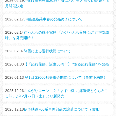
2026.02.19
お化け屋敷列車2026～春はバケモノ 濡女の逆襲～ 3
月開催決定！
2026.02.17
JR線連絡乗車券の発売終了について
2026.02.14
崖っぷちの銚子電鉄 『かけっぷち煎餅 台湾油淋鶏風
味』を発売開始！
2026.02.07
降雪による運行状況について
2026.01.30
【「ぬれ煎餅」誕生30周年】 “贈るぬれ煎餅” を発売
2026.01.13
第1回 22000形撮影会開催について（事前予約制）
2025.12.26
こんがりコーン！？「まずい棒 北海道焼とうもろこ
し味」が12月27日（土）より新発売！
2025.12.18
伊予鉄道700系車両部品の譲受について（御礼）