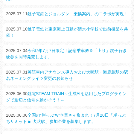
2025.07.11
銚子電鉄とジョルダン「乗換案内」のコラボが実現！
2025.07.10
銚子電鉄と東京海上日動が清水小学校で出前授業を共
催！
2025.07.04
令和7年7月7日限定！記念乗車券＆「上り」銚子行き
硬券を同時発売します。
2025.07.01
英語車内アナウンス導入および犬吠駅・海鹿島駅の駅
名ネーミングライツ変更のお知らせ
2025.06.30
銚電STEAM TRAIN～生成AIを活用したプログラミン
グで踏切と信号を動かそう！～
2025.06.06
全国の“崖っぷち”企業さん集まれ！7月20日「崖っぷ
ちサミット in 犬吠駅」参加企業を募集します。