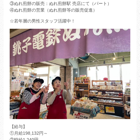
③ぬれ煎餅の販売：ぬれ煎餅駅 売店にて（パート）
④ぬれ煎餅の営業（ぬれ煎餅等の販売促進）
☆若年層の男性スタッフ活躍中！
【給与】
①月給198,132円～
②時給1,240円