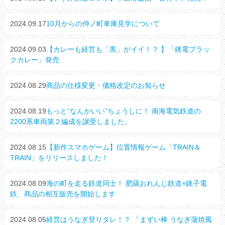
2024.09.17
10月からの仲ノ町車庫見学について
2024.09.03
【カレーも経営も「黒」がイイ！？ 】「銚電ブラッ
クカレー」発売
2024.08.29
商品の仕様変更・価格改定のお知らせ
2024.08.19
もっと“なんかいい”ちょうしに！ 南海電気鉄道の
2200系車両第２編成を譲受しました。
2024.08.15
【新作スマホゲーム】位置情報ゲーム「TRAIN＆
TRAIN」をリリースしました！
2024.08.09
海の町を走る鉄道同士！ 肥薩おれんじ鉄道×銚子電
鉄、商品の相互販売を開始します
2024.08.05
経営はうなぎ登りタレ！？ 「まずい棒 うなぎ蒲焼風