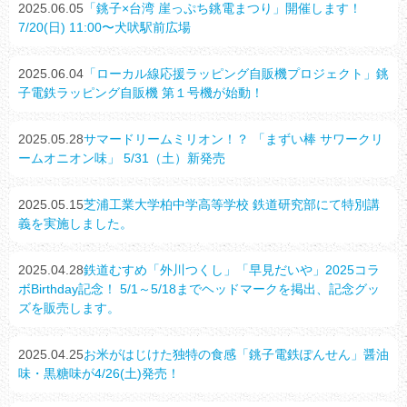
2025.06.05
「銚子×台湾 崖っぷち銚電まつり」開催します！
7/20(日) 11:00〜犬吠駅前広場
2025.06.04
「ローカル線応援ラッピング自販機プロジェクト」銚
子電鉄ラッピング自販機 第１号機が始動！
2025.05.28
サマードリームミリオン！？ 「まずい棒 サワークリ
ームオニオン味」 5/31（土）新発売
2025.05.15
芝浦工業大学柏中学高等学校 鉄道研究部にて特別講
義を実施しました。
2025.04.28
鉄道むすめ「外川つくし」「早見だいや」2025コラ
ボBirthday記念！ 5/1～5/18までヘッドマークを掲出、記念グッ
ズを販売します。
2025.04.25
お米がはじけた独特の食感「銚子電鉄ぽんせん」醤油
味・黒糖味が4/26(土)発売！