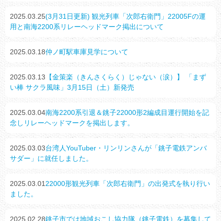
2025.03.25
(3月31日更新) 観光列車「次郎右衛門」22005Fの運
用と南海2200系リレーヘッドマーク掲出について
2025.03.18
仲ノ町駅車庫見学について
2025.03.13
【金策楽（きんさくらく）じゃない（涙）】 「まず
い棒 サクラ風味」3月15日（土）新発売
2025.03.04
南海2200系引退＆銚子22000形2編成目運行開始を記
念しリレーヘッドマークを掲出します。
2025.03.03
台湾人YouTuber・リンリンさんが「銚子電鉄アンバ
サダー」に就任しました。
2025.03.01
22000形観光列車「次郎右衛門」の出発式を執り行い
ました。
2025.02.28
銚子市では地域おこし協力隊（銚子電鉄）を募集して