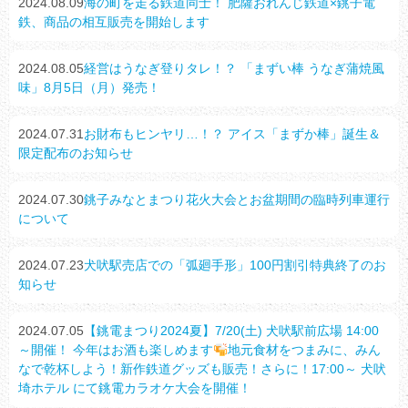
2024.08.09
海の町を走る鉄道同士！ 肥薩おれんじ鉄道×銚子電
鉄、商品の相互販売を開始します
2024.08.05
経営はうなぎ登りタレ！？ 「まずい棒 うなぎ蒲焼風
味」8月5日（月）発売！
2024.07.31
お財布もヒンヤリ…！？ アイス「まずか棒」誕生＆
限定配布のお知らせ
2024.07.30
銚子みなとまつり花火大会とお盆期間の臨時列車運行
について
2024.07.23
犬吠駅売店での「弧廻手形」100円割引特典終了のお
知らせ
2024.07.05
【銚電まつり2024夏】7/20(土) 犬吠駅前広場 14:00
～開催！ 今年はお酒も楽しめます
地元食材をつまみに、みん
なで乾杯しよう！新作鉄道グッズも販売！さらに！17:00～ 犬吠
埼ホテル にて銚電カラオケ大会を開催！