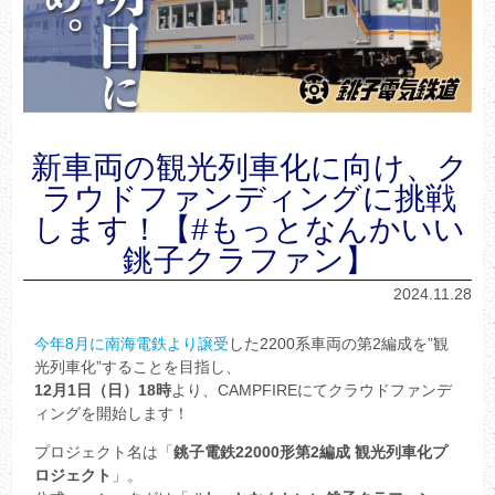
新車両の観光列車化に向け、ク
ラウドファンディングに挑戦
します！【#もっとなんかいい
銚子クラファン】
2024.11.28
今年8月に南海電鉄より譲受
した2200系車両の第2編成を”観
光列車化”することを目指し、
12月1日（日）18時
より、CAMPFIREにてクラウドファンデ
ィングを開始します！
プロジェクト名は「
銚子電鉄22000形第2編成 観光列車化プ
ロジェクト
」。