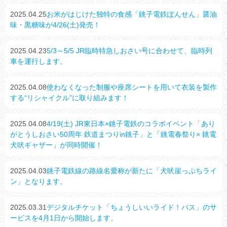
2025.04.25
お米がはじけた独特の食感「銚子電鉄ぽんせん」醤油
味・黒糖味が4/26(土)発売！
2025.04.23
5/3～5/5 JR臨時特急しおさい号に合わせて、臨時列
車を運行します。
2025.04.08
使わなくなった制服や座席シートを用いて衣装を製作
する“リシャイクル”に取り組みます！
2025.04.08
4/19(土) JR東日本×銚子電鉄のコラボイベント「あり
がとうしおさい50周年 鉄道まつりin銚子」と「銚電春祭り× 銚電
犬吠ギャザー」が同時開催！
2025.04.03
銚子電鉄線の路線名愛称が新たに「犬吠崖っぷちライ
ン」となります。
2025.03.31
デジタルチケット「ちょうしいいライド！パス」のサ
ービスを4月1日から開始します。