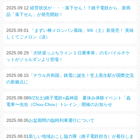
2025.09.12
経営状況が・・・落下せん！？銚子電鉄から、新商
品「落下せん」が発売開始！
2025.09.01
「まずい棒メロンパン風味」9/6（土）新発売！ 美味
しくてごメロン（涙）
2025.08.29
「犬吠崖っぷちライン 1 日乗車券」のモバイルチケ
ットがジョルダンより登場！
2025.08.15
「ナウル共和国」銚電に誕生！笠上黒生駅が国際交流
の新拠点に
2025.08.08
8/23(土)銚子電鉄×蟲神器 夏休み体験イベント「蟲
電車〜虫虫（Chou-Chou）トレイン」開催のお知らせ
2025.08.05
お盆期間の臨時列車運行について
2025.08.01
新しい地域おこし協力隊（銚子電鉄担当）が着任しま