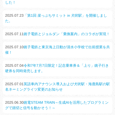
した！
2025.07.23
「第1回 崖っぷちサミット in 犬吠駅」を開催しまし
た。
2025.07.11
銚子電鉄とジョルダン「乗換案内」のコラボが実現！
2025.07.10
銚子電鉄と東京海上日動が清水小学校で出前授業を共
催！
2025.07.04
令和7年7月7日限定！記念乗車券＆「上り」銚子行き
硬券を同時発売します。
2025.07.01
英語車内アナウンス導入および犬吠駅・海鹿島駅の駅
名ネーミングライツ変更のお知らせ
2025.06.30
銚電STEAM TRAIN～生成AIを活用したプログラミン
グで踏切と信号を動かそう！～