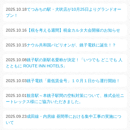
2025.10.18
てつみちの駅・犬吠店が10月25日よりグランドオー
プン！
2025.10.16
【税を考える週間】税金カルタ大会開催のお知らせ
2025.10.15
ナウル共和国パビリオンが、銚子電鉄に誕生！？
2025.10.08
銚子駅の新駅名愛称が決定！「いつでも どこでも 人
とともに ROUTE INN HOTELS」
2025.10.03
銚子電鉄「最低賃金号」１０月１日から運行開始！
2025.10.01
観音駅～本銚子駅間の空転対策について、株式会社ニ
ートレックス様にご協力いただきました。
2025.09.23
成田線・内房線 昼間帯における集中工事の実施につ
いて