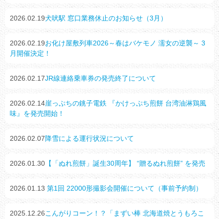
2026.02.19
犬吠駅 窓口業務休止のお知らせ（3月）
2026.02.19
お化け屋敷列車2026～春はバケモノ 濡女の逆襲～ 3
月開催決定！
2026.02.17
JR線連絡乗車券の発売終了について
2026.02.14
崖っぷちの銚子電鉄 『かけっぷち煎餅 台湾油淋鶏風
味』を発売開始！
2026.02.07
降雪による運行状況について
2026.01.30
【「ぬれ煎餅」誕生30周年】 “贈るぬれ煎餅” を発売
2026.01.13
第1回 22000形撮影会開催について（事前予約制）
2025.12.26
こんがりコーン！？「まずい棒 北海道焼とうもろこ