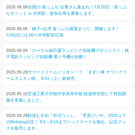
2025.06.06
全国の“崖っぷち”企業さん集まれ！7月20日「崖っぷ
ちサミット in 犬吠駅」参加企業を募集します。
2025.06.05
「銚子×台湾 崖っぷち銚電まつり」開催します！
7/20(日) 11:00〜犬吠駅前広場
2025.06.04
「ローカル線応援ラッピング自販機プロジェクト」銚
子電鉄ラッピング自販機 第１号機が始動！
2025.05.28
サマードリームミリオン！？ 「まずい棒 サワークリ
ームオニオン味」 5/31（土）新発売
2025.05.15
芝浦工業大学柏中学高等学校 鉄道研究部にて特別講
義を実施しました。
2025.04.28
鉄道むすめ「外川つくし」「早見だいや」2025コラ
ボBirthday記念！ 5/1～5/18までヘッドマークを掲出、記念グッ
ズを販売します。