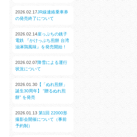
2026.02.17
JR線連絡乗車券
の発売終了について
2026.02.14
崖っぷちの銚子
電鉄 『かけっぷち煎餅 台湾
油淋鶏風味』を発売開始！
2026.02.07
降雪による運行
状況について
2026.01.30
【「ぬれ煎餅」
誕生30周年】 “贈るぬれ煎
餅” を発売
2026.01.13
第1回 22000形
撮影会開催について（事前
予約制）