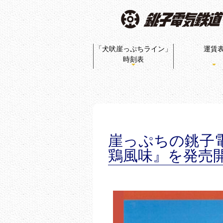
「犬吠崖っぷちライン」
運賃
時刻表
崖っぷちの銚子電
鶏風味』を発売