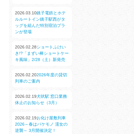
2026.03.10
銚子電鉄とホテ
ルルートイン銚子駅西がタ
ッグを組んだ特別宿泊プラ
ンが登場
2026.02.28
ショートふけい
き!?「まずい棒ショートケー
キ風味」2/28（土）新発売
2026.02.20
2026年度の貸切
列車のご案内
2026.02.19
犬吠駅 窓口業務
休止のお知らせ（3月）
2026.02.19
お化け屋敷列車
2026～春はバケモノ 濡女の
逆襲～ 3月開催決定！