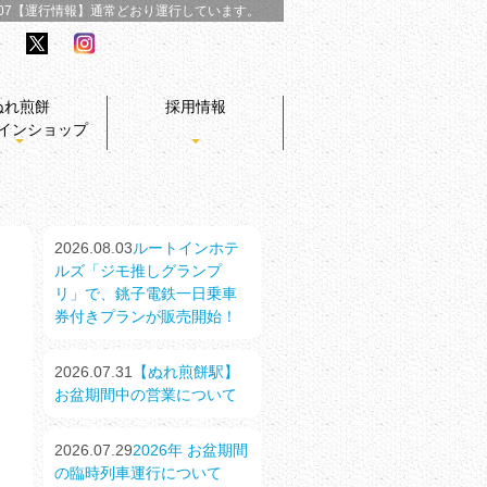
/07【運行情報】
通常どおり運行しています。
ぬれ煎餅
採用情報
インショップ
2026.08.03
ルートインホテ
ルズ「ジモ推しグランプ
リ」で、銚子電鉄一日乗車
券付きプランが販売開始！
2026.07.31
【ぬれ煎餅駅】
お盆期間中の営業について
2026.07.29
2026年 お盆期間
の臨時列車運行について