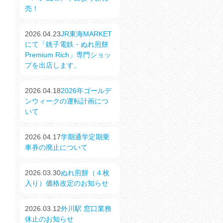
売！
2026.04.23
JR東海MARKET
にて「銚子電鉄・ぬれ煎餅
Premium Rich」専門ショッ
プを出店します。
2026.04.18
2026年ゴールデ
ンウィークの運転計画につ
いて
2026.04.17
学期通学定期乗
車券の廃止について
2026.03.30
ぬれ煎餅（４枚
入り）価格改定のお知らせ
2026.03.12
外川駅 窓口業務
休止のお知らせ