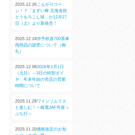
2025.12.26
こんがりコー
ン！？「まずい棒 北海道焼
とうもろこし味」が12月27
日（土）より新発売！
2025.12.18
伊予鉄道700系車
両部品の譲受について（御
礼）
2025.12.08
2026年1月1日
（元日）～3日の特別ダイ
ヤ、年末年始の売店の営業
時間について
2025.11.28
ワインソムリエ
と楽しむ！～銚電JAF号崖っ
ぷち行～
2025.11.20
価格改定のお知