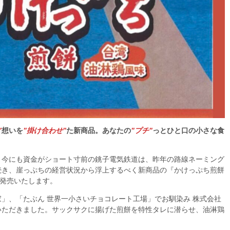
”
想いを
”掛け合わせ”
た新商品。あなたの
”プチ”
っとひと口の小さな食
、今にも資金がショート寸前の銚子電気鉄道は、昨年の路線ネーミング
続き、崖っぷちの経営状況から浮上するべく新商品の『かけっぷち煎餅
り発売いたします。
」、「たぶん 世界一小さいチョコレート工場」でお馴染み 株式会社
いただきました。サックサクに揚げた煎餅を特性タレに潜らせ、油淋鶏