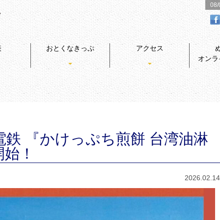
08
表
おとくなきっぷ
アクセス
オンラ
鉄 『かけっぷち煎餅 台湾油淋
開始！
2026.02.14