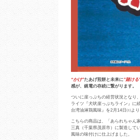
“かけ”
たあげ煎餅と未来に
”賭ける
感が、銚電の存続に繋がります。
ついに崖っぷちの経営状況となり
ライツ『犬吠崖っぷちライン』に
台湾油淋鶏風味』を2月14日㈯よ
こちらの商品は、「あられちゃん家
三真（千葉県茂原市）に製造して
風味の味付けに仕上げました。