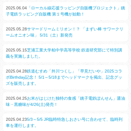
2025.06.04
「ローカル線応援ラッピング自販機プロジェクト」銚
子電鉄ラッピング自販機 第１号機が始動！
2025.05.28
サマードリームミリオン！？ 「まずい棒 サワークリ
ームオニオン味」 5/31（土）新発売
2025.05.15
芝浦工業大学柏中学高等学校 鉄道研究部にて特別講
義を実施しました。
2025.04.28
鉄道むすめ「外川つくし」「早見だいや」2025コラ
ボBirthday記念！ 5/1～5/18までヘッドマークを掲出、記念グッ
ズを販売します。
2025.04.25
お米がはじけた独特の食感「銚子電鉄ぽんせん」醤油
味・黒糖味が4/26(土)発売！
2025.04.23
5/3～5/5 JR臨時特急しおさい号に合わせて、臨時列
車を運行します。