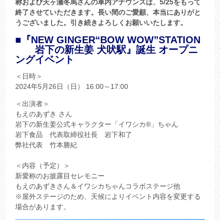
称および天ヶ瀬冬馬さんの車内アナウンスは、5/25をもって
終了させていただきます。長い間のご愛顧、本当にありがと
うございました。引き続きよろしくお願いいたします。
■『NEW GINGER“BOW WOW”STATION
岩下の新生姜 犬吠駅』誕生 オープニ
ングイベント
＜日時＞
2024年5月26日（日） 16:00～17:00
＜出演者＞
もえのあずき さん
岩下の新生姜公式キャラクター「イワシカ®」ちゃん
岩下食品 代表取締役社長 岩下和了
弊社代表 竹本勝紀
＜内容（予定）＞
新愛称のお披露目セレモニー
もえのあずきさん＆イワシカちゃんコラボステージ他
※屋外ステージのため、天候によりイベント内容を変更する
場合があります。