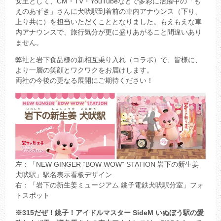
女王として、CM・TV・YouTubeなどで多彩に活躍中の「も
えのあずき」さんに犬吠駅到着前の車内アナウンス（下り、
上り共に）を担当いただくこととなりました。もえもえな車
内アナウンスで、旅行気分が更に盛りあがること間違いあり
ません。
弊社と岩下食品様の新相互乗り入れ（コラボ）で、皆様に、
より一層の笑顔とワクワクをお届けします。
両社の今後の更なる展開にご期待ください！
左：「NEW GINGER “BOW WOW” STATION 岩下の新生姜
犬吠駅」駅名表示看板デザイン
右：「岩下の新生姜ミュージアム 銚子電鉄犬吠駅分室」フォ
トスポット
※315だぜ！銚子！アイドルマスター SideM いぬぼう駅の愛