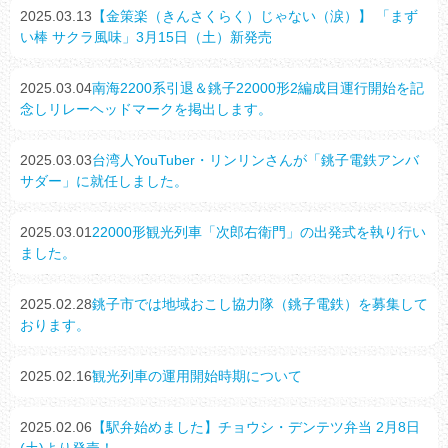
2025.03.13
【金策楽（きんさくらく）じゃない（涙）】 「まず
い棒 サクラ風味」3月15日（土）新発売
2025.03.04
南海2200系引退＆銚子22000形2編成目運行開始を記
念しリレーヘッドマークを掲出します。
2025.03.03
台湾人YouTuber・リンリンさんが「銚子電鉄アンバ
サダー」に就任しました。
2025.03.01
22000形観光列車「次郎右衛門」の出発式を執り行い
ました。
2025.02.28
銚子市では地域おこし協力隊（銚子電鉄）を募集して
おります。
2025.02.16
観光列車の運用開始時期について
2025.02.06
【駅弁始めました】チョウシ・デンテツ弁当 2月8日