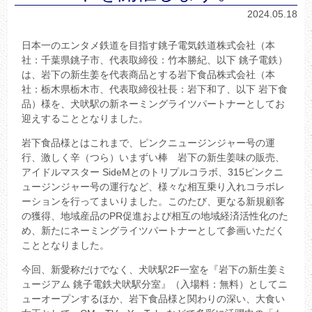
2024.05.18
日本一のエンタメ鉄道を目指す銚子電気鉄道株式会社（本
社：千葉県銚子市、代表取締役：竹本勝紀、以下 銚子電鉄）
は、岩下の新生姜を代表商品とする岩下食品株式会社（本
社：栃木県栃木市、代表取締役社長：岩下和了、以下 岩下食
品）様を、犬吠駅の新ネーミングライツパートナーとしてお
迎えすることとなりました。
岩下食品様とはこれまで、ピンクニュージンジャー号の運
行、激しく辛（つら）いまずい棒 岩下の新生姜味の販売、
アイドルマスター SideMとのトリプルコラボ、315ピンクニ
ュージンジャー号の運行など、様々な相互乗り入れコラボレ
ーションを行ってまいりました。このたび、更なる新規顧客
の獲得、地域産品のPR促進および相互の地域経済活性化のた
め、新たにネーミングライツパートナーとして参画いただく
こととなりました。
今回、新愛称だけでなく、犬吠駅2F一室を『岩下の新生姜ミ
ュージアム 銚子電鉄犬吠駅分室』（入場料：無料）としてニ
ューオープンするほか、岩下食品様と関わりの深い、大食い