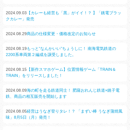
2024.09.03
【カレーも経営も「黒」がイイ！？ 】「銚電ブラッ
クカレー」発売
2024.08.29
商品の仕様変更・価格改定のお知らせ
2024.08.19
もっと“なんかいい”ちょうしに！ 南海電気鉄道の
2200系車両第２編成を譲受しました。
2024.08.15
【新作スマホゲーム】位置情報ゲーム「TRAIN＆
TRAIN」をリリースしました！
2024.08.09
海の町を走る鉄道同士！ 肥薩おれんじ鉄道×銚子電
鉄、商品の相互販売を開始します
2024.08.05
経営はうなぎ登りタレ！？ 「まずい棒 うなぎ蒲焼風
味」8月5日（月）発売！