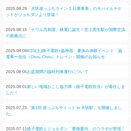
2025.08.29
「犬吠崖っぷちライン 1 日乗車券」のモバイルチケ
ットがジョルダンより登場！
2025.08.15
「ナウル共和国」銚電に誕生！笠上黒生駅が国際交流
の新拠点に
2025.08.08
8/23(土)銚子電鉄×蟲神器 夏休み体験イベント「蟲
電車〜虫虫（Chou-Chou）トレイン」開催のお知らせ
2025.08.05
お盆期間の臨時列車運行について
2025.08.01
新しい地域おこし協力隊（銚子電鉄担当）が着任しま
した！
2025.07.23
「第1回 崖っぷちサミット in 犬吠駅」を開催しまし
た。
2025.07.11
銚子電鉄とジョルダン「乗換案内」のコラボが実現！