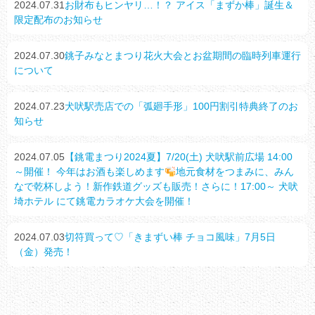
2024.07.31
お財布もヒンヤリ…！？ アイス「まずか棒」誕生＆
限定配布のお知らせ
2024.07.30
銚子みなとまつり花火大会とお盆期間の臨時列車運行
について
2024.07.23
犬吠駅売店での「弧廻手形」100円割引特典終了のお
知らせ
2024.07.05
【銚電まつり2024夏】7/20(土) 犬吠駅前広場 14:00
～開催！ 今年はお酒も楽しめます
地元食材をつまみに、みん
なで乾杯しよう！新作鉄道グッズも販売！さらに！17:00～ 犬吠
埼ホテル にて銚電カラオケ大会を開催！
2024.07.03
切符買って♡「きまずい棒 チョコ風味」7月5日
（金）発売！