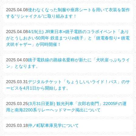
2025.04.08
使わなくなった制服や座席シートを用いて衣装を製作
する“リシャイクル”に取り組みます！
2025.04.08
4/19(土) JR東日本×銚子電鉄のコラボイベント「あり
がとうしおさい50周年 鉄道まつりin銚子」と「銚電春祭り× 銚電
犬吠ギャザー」が同時開催！
2025.04.03
銚子電鉄線の路線名愛称が新たに「犬吠崖っぷちライ
ン」となります。
2025.03.31
デジタルチケット「ちょうしいいライド！パス」のサ
ービスを4月1日から開始します。
2025.03.25
(3月31日更新) 観光列車「次郎右衛門」22005Fの運
用と南海2200系リレーヘッドマーク掲出について
2025.03.18
仲ノ町駅車庫見学について