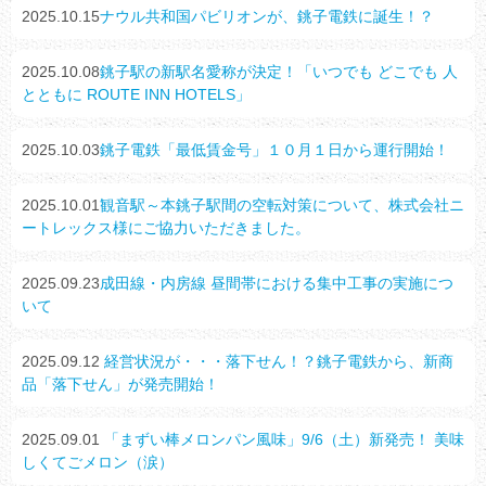
2025.10.15
ナウル共和国パビリオンが、銚子電鉄に誕生！？
2025.10.08
銚子駅の新駅名愛称が決定！「いつでも どこでも 人
とともに ROUTE INN HOTELS」
2025.10.03
銚子電鉄「最低賃金号」１０月１日から運行開始！
2025.10.01
観音駅～本銚子駅間の空転対策について、株式会社ニ
ートレックス様にご協力いただきました。
2025.09.23
成田線・内房線 昼間帯における集中工事の実施につ
いて
2025.09.12
経営状況が・・・落下せん！？銚子電鉄から、新商
品「落下せん」が発売開始！
2025.09.01
「まずい棒メロンパン風味」9/6（土）新発売！ 美味
しくてごメロン（涙）