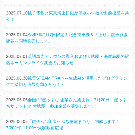
2025.07.10
銚子電鉄と東京海上日動が清水小学校で出前授業を共
催！
2025.07.04
令和7年7月7日限定！記念乗車券＆「上り」銚子行き
硬券を同時発売します。
2025.07.01
英語車内アナウンス導入および犬吠駅・海鹿島駅の駅
名ネーミングライツ変更のお知らせ
2025.06.30
銚電STEAM TRAIN～生成AIを活用したプログラミン
グで踏切と信号を動かそう！～
2025.06.06
全国の“崖っぷち”企業さん集まれ！7月20日「崖っぷ
ちサミット in 犬吠駅」参加企業を募集します。
2025.06.05
「銚子×台湾 崖っぷち銚電まつり」開催します！
7/20(日) 11:00〜犬吠駅前広場