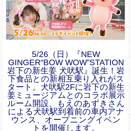
5/26（日）『NEW
GINGER“BOW WOW”STATION
岩下の新生姜 犬吠駅』誕生！岩
下食品との新相互乗り入れがス
タート。犬吠駅2Fに岩下の新生
姜ミュージアムとのコラボ展示
ルーム開設、もえのあずきさん
による犬吠駅到着前の車内アナ
ウンス、オープニングイベン
トを開催します。