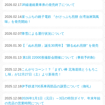
2026.02.17
JR線連絡乗車券の発売終了について
2026.02.14
崖っぷちの銚子電鉄 『かけっぷち煎餅 台湾油淋鶏風
味』を発売開始！
2026.02.07
降雪による運行状況について
2026.01.30
【「ぬれ煎餅」誕生30周年】 “贈るぬれ煎餅” を発売
2026.01.13
第1回 22000形撮影会開催について（事前予約制）
2025.12.26
こんがりコーン！？「まずい棒 北海道焼とうもろこ
し味」が12月27日（土）より新発売！
2025.12.18
伊予鉄道700系車両部品の譲受について（御礼）
2025.12.08
2026年1月1日（元日）～3日の特別ダイヤ、年末年始
の売店の営業時間について