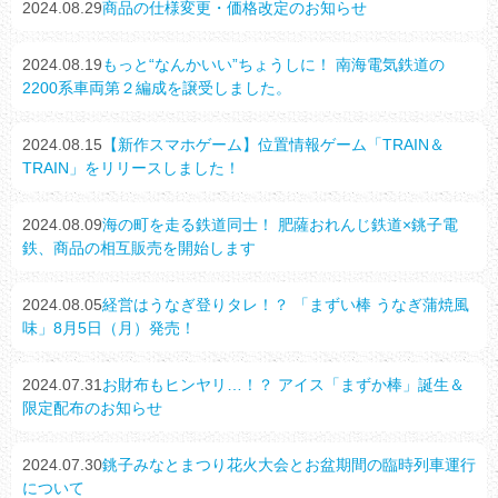
2024.08.29
商品の仕様変更・価格改定のお知らせ
2024.08.19
もっと“なんかいい”ちょうしに！ 南海電気鉄道の
2200系車両第２編成を譲受しました。
2024.08.15
【新作スマホゲーム】位置情報ゲーム「TRAIN＆
TRAIN」をリリースしました！
2024.08.09
海の町を走る鉄道同士！ 肥薩おれんじ鉄道×銚子電
鉄、商品の相互販売を開始します
2024.08.05
経営はうなぎ登りタレ！？ 「まずい棒 うなぎ蒲焼風
味」8月5日（月）発売！
2024.07.31
お財布もヒンヤリ…！？ アイス「まずか棒」誕生＆
限定配布のお知らせ
2024.07.30
銚子みなとまつり花火大会とお盆期間の臨時列車運行
について