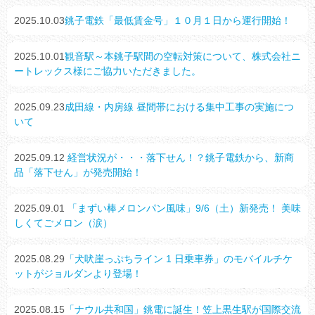
2025.10.03
銚子電鉄「最低賃金号」１０月１日から運行開始！
2025.10.01
観音駅～本銚子駅間の空転対策について、株式会社ニ
ートレックス様にご協力いただきました。
2025.09.23
成田線・内房線 昼間帯における集中工事の実施につ
いて
2025.09.12
経営状況が・・・落下せん！？銚子電鉄から、新商
品「落下せん」が発売開始！
2025.09.01
「まずい棒メロンパン風味」9/6（土）新発売！ 美味
しくてごメロン（涙）
2025.08.29
「犬吠崖っぷちライン 1 日乗車券」のモバイルチケ
ットがジョルダンより登場！
2025.08.15
「ナウル共和国」銚電に誕生！笠上黒生駅が国際交流