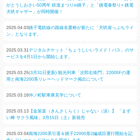
がとうしおさい50周年 鉄道まつりin銚子」と「銚電春祭り× 銚電
犬吠ギャザー」が同時開催！
2025.04.03
銚子電鉄線の路線名愛称が新たに「犬吠崖っぷちライ
ン」となります。
2025.03.31
デジタルチケット「ちょうしいいライド！パス」のサ
ービスを4月1日から開始します。
2025.03.25
(3月31日更新) 観光列車「次郎右衛門」22005Fの運
用と南海2200系リレーヘッドマーク掲出について
2025.03.18
仲ノ町駅車庫見学について
2025.03.13
【金策楽（きんさくらく）じゃない（涙）】 「まず
い棒 サクラ風味」3月15日（土）新発売
2025.03.04
南海2200系引退＆銚子22000形2編成目運行開始を記