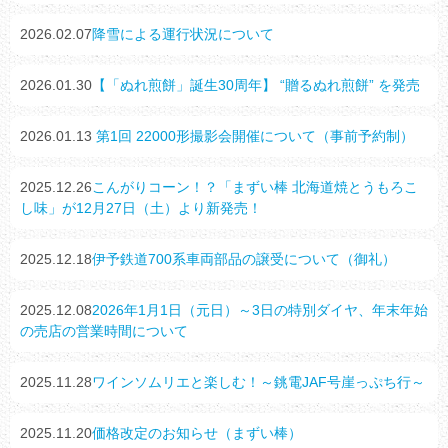
2026.02.07
降雪による運行状況について
2026.01.30
【「ぬれ煎餅」誕生30周年】 “贈るぬれ煎餅” を発売
2026.01.13
第1回 22000形撮影会開催について（事前予約制）
2025.12.26
こんがりコーン！？「まずい棒 北海道焼とうもろこ
し味」が12月27日（土）より新発売！
2025.12.18
伊予鉄道700系車両部品の譲受について（御礼）
2025.12.08
2026年1月1日（元日）～3日の特別ダイヤ、年末年始
の売店の営業時間について
2025.11.28
ワインソムリエと楽しむ！～銚電JAF号崖っぷち行～
2025.11.20
価格改定のお知らせ（まずい棒）