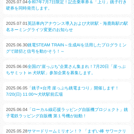
2025.07.04
令和7年7月7日限定！記念乗車券＆「上り」銚子行き
硬券を同時発売します。
2025.07.01
英語車内アナウンス導入および犬吠駅・海鹿島駅の駅
名ネーミングライツ変更のお知らせ
2025.06.30
銚電STEAM TRAIN～生成AIを活用したプログラミン
グで踏切と信号を動かそう！～
2025.06.06
全国の“崖っぷち”企業さん集まれ！7月20日「崖っぷ
ちサミット in 犬吠駅」参加企業を募集します。
2025.06.05
「銚子×台湾 崖っぷち銚電まつり」開催します！
7/20(日) 11:00〜犬吠駅前広場
2025.06.04
「ローカル線応援ラッピング自販機プロジェクト」銚
子電鉄ラッピング自販機 第１号機が始動！
2025.05.28
サマードリームミリオン！？ 「まずい棒 サワークリ