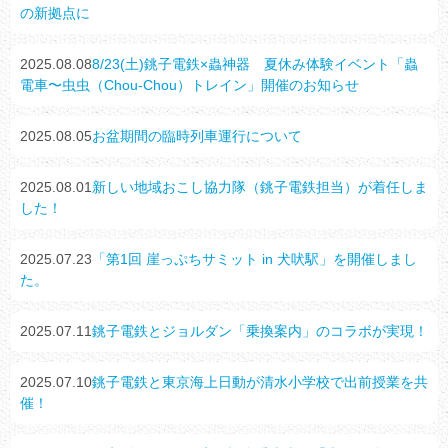
の新拠点に
2025.08.08
8/23(土)銚子電鉄×蟲神器 夏休み体験イベント「蟲
電車〜虫虫（Chou-Chou）トレイン」開催のお知らせ
2025.08.05
お盆期間の臨時列車運行について
2025.08.01
新しい地域おこし協力隊（銚子電鉄担当）が着任しま
した！
2025.07.23
「第1回 崖っぷちサミット in 犬吠駅」を開催しまし
た。
2025.07.11
銚子電鉄とジョルダン「乗換案内」のコラボが実現！
2025.07.10
銚子電鉄と東京海上日動が清水小学校で出前授業を共
催！