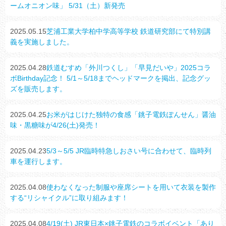
ームオニオン味」 5/31（土）新発売
2025.05.15
芝浦工業大学柏中学高等学校 鉄道研究部にて特別講
義を実施しました。
2025.04.28
鉄道むすめ「外川つくし」「早見だいや」2025コラ
ボBirthday記念！ 5/1～5/18までヘッドマークを掲出、記念グッ
ズを販売します。
2025.04.25
お米がはじけた独特の食感「銚子電鉄ぽんせん」醤油
味・黒糖味が4/26(土)発売！
2025.04.23
5/3～5/5 JR臨時特急しおさい号に合わせて、臨時列
車を運行します。
2025.04.08
使わなくなった制服や座席シートを用いて衣装を製作
する“リシャイクル”に取り組みます！
2025.04.08
4/19(土) JR東日本×銚子電鉄のコラボイベント「あり