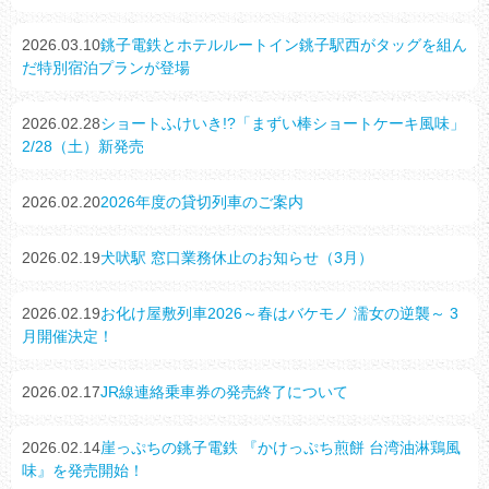
2026.03.10
銚子電鉄とホテルルートイン銚子駅西がタッグを組ん
だ特別宿泊プランが登場
2026.02.28
ショートふけいき!?「まずい棒ショートケーキ風味」
2/28（土）新発売
2026.02.20
2026年度の貸切列車のご案内
2026.02.19
犬吠駅 窓口業務休止のお知らせ（3月）
2026.02.19
お化け屋敷列車2026～春はバケモノ 濡女の逆襲～ 3
月開催決定！
2026.02.17
JR線連絡乗車券の発売終了について
2026.02.14
崖っぷちの銚子電鉄 『かけっぷち煎餅 台湾油淋鶏風
味』を発売開始！