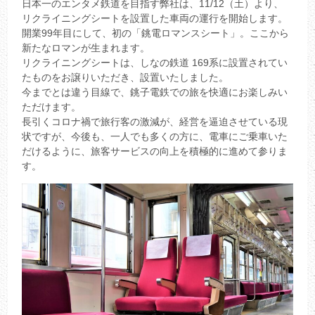
日本一のエンタメ鉄道を目指す弊社は、11/12（土）より、
リクライニングシートを設置した車両の運行を開始します。
開業99年目にして、初の「銚電ロマンスシート」。ここから
新たなロマンが生まれます。
リクライニングシートは、しなの鉄道 169系に設置されてい
たものをお譲りいただき、設置いたしました。
今までとは違う目線で、銚子電鉄での旅を快適にお楽しみい
ただけます。
長引くコロナ禍で旅行客の激減が、経営を逼迫させている現
状ですが、今後も、一人でも多くの方に、電車にご乗車いた
だけるように、旅客サービスの向上を積極的に進めて参りま
す。