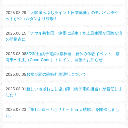
2025.08.29
「犬吠崖っぷちライン 1 日乗車券」のモバイルチケ
ットがジョルダンより登場！
2025.08.15
「ナウル共和国」銚電に誕生！笠上黒生駅が国際交流
の新拠点に
2025.08.08
8/23(土)銚子電鉄×蟲神器 夏休み体験イベント「蟲
電車〜虫虫（Chou-Chou）トレイン」開催のお知らせ
2025.08.05
お盆期間の臨時列車運行について
2025.08.01
新しい地域おこし協力隊（銚子電鉄担当）が着任しま
した！
2025.07.23
「第1回 崖っぷちサミット in 犬吠駅」を開催しまし
た。