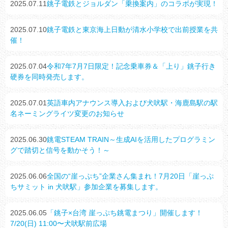
2025.07.11
銚子電鉄とジョルダン「乗換案内」のコラボが実現！
2025.07.10
銚子電鉄と東京海上日動が清水小学校で出前授業を共
催！
2025.07.04
令和7年7月7日限定！記念乗車券＆「上り」銚子行き
硬券を同時発売します。
2025.07.01
英語車内アナウンス導入および犬吠駅・海鹿島駅の駅
名ネーミングライツ変更のお知らせ
2025.06.30
銚電STEAM TRAIN～生成AIを活用したプログラミン
グで踏切と信号を動かそう！～
2025.06.06
全国の“崖っぷち”企業さん集まれ！7月20日「崖っぷ
ちサミット in 犬吠駅」参加企業を募集します。
2025.06.05
「銚子×台湾 崖っぷち銚電まつり」開催します！
7/20(日) 11:00〜犬吠駅前広場