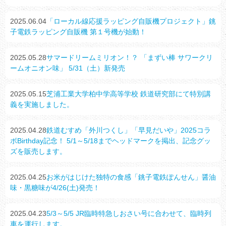
2025.06.04
「ローカル線応援ラッピング自販機プロジェクト」銚
子電鉄ラッピング自販機 第１号機が始動！
2025.05.28
サマードリームミリオン！？ 「まずい棒 サワークリ
ームオニオン味」 5/31（土）新発売
2025.05.15
芝浦工業大学柏中学高等学校 鉄道研究部にて特別講
義を実施しました。
2025.04.28
鉄道むすめ「外川つくし」「早見だいや」2025コラ
ボBirthday記念！ 5/1～5/18までヘッドマークを掲出、記念グッ
ズを販売します。
2025.04.25
お米がはじけた独特の食感「銚子電鉄ぽんせん」醤油
味・黒糖味が4/26(土)発売！
2025.04.23
5/3～5/5 JR臨時特急しおさい号に合わせて、臨時列
車を運行します。