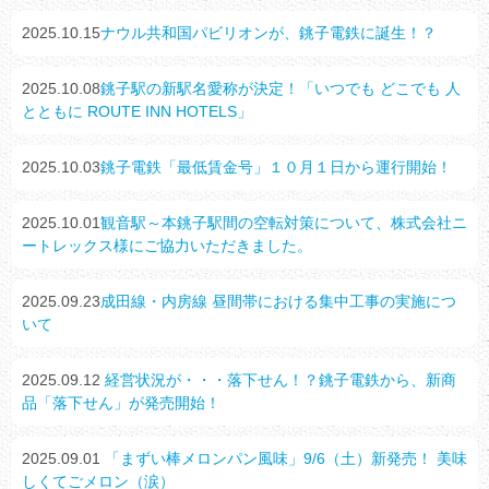
2025.10.15
ナウル共和国パビリオンが、銚子電鉄に誕生！？
2025.10.08
銚子駅の新駅名愛称が決定！「いつでも どこでも 人
とともに ROUTE INN HOTELS」
2025.10.03
銚子電鉄「最低賃金号」１０月１日から運行開始！
2025.10.01
観音駅～本銚子駅間の空転対策について、株式会社ニ
ートレックス様にご協力いただきました。
2025.09.23
成田線・内房線 昼間帯における集中工事の実施につ
いて
2025.09.12
経営状況が・・・落下せん！？銚子電鉄から、新商
品「落下せん」が発売開始！
2025.09.01
「まずい棒メロンパン風味」9/6（土）新発売！ 美味
しくてごメロン（涙）