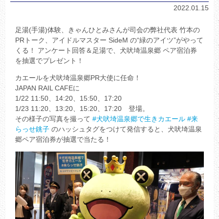
2022.01.15
足湯(手湯)体験、きゃんひとみさんが司会の弊社代表 竹本の
PRトーク、アイドルマスター SideM の“緑のアイツ”がやって
くる！ アンケート回答＆足湯で、犬吠埼温泉郷 ペア宿泊券
を抽選でプレゼント！
カエールを犬吠埼温泉郷PR大使に任命！
JAPAN RAIL CAFEに
1/22 11:50、14:20、15:50、17:20
1/23 11:20、13:20、15:20、17:20 登場。
その様子の写真を撮って
#犬吠埼温泉郷で生きカエール
#来
らっせ銚子
のハッシュタグをつけて発信すると、犬吠埼温泉
郷ペア宿泊券が抽選で当たる！