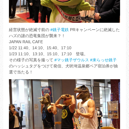
経営状態が絶滅寸前の
#銚子電鉄
PRキャンペーンに絶滅した
ハズの謎の恐竜集団が襲来？！
JAPAN RAIL CAFE
1/22 11:40、14:10、15:40、17:10
1/23 11:10、13:10、15:10、17:10 登場。
その様子の写真を撮って
#マッ銚子ザウルス
#来らっせ銚子
のハッシュタグをつけて発信、犬吠埼温泉郷ペア宿泊券が抽
選で当たる！