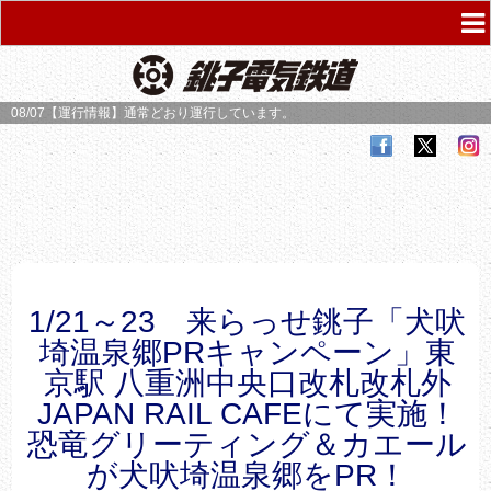
08/07【運行情報】
通常どおり運行しています。
1/21～23 来らっせ銚子「犬吠
埼温泉郷PRキャンペーン」東
京駅 八重洲中央口改札改札外
JAPAN RAIL CAFEにて実施！
恐竜グリーティング＆カエール
が犬吠埼温泉郷をPR！