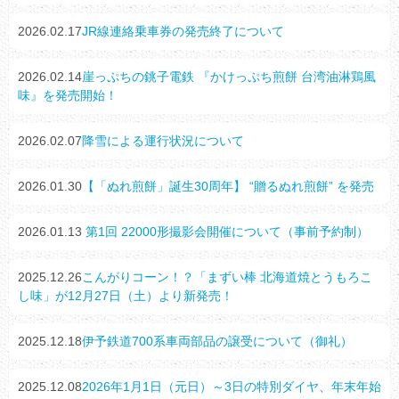
2026.02.17
JR線連絡乗車券の発売終了について
2026.02.14
崖っぷちの銚子電鉄 『かけっぷち煎餅 台湾油淋鶏風
味』を発売開始！
2026.02.07
降雪による運行状況について
2026.01.30
【「ぬれ煎餅」誕生30周年】 “贈るぬれ煎餅” を発売
2026.01.13
第1回 22000形撮影会開催について（事前予約制）
2025.12.26
こんがりコーン！？「まずい棒 北海道焼とうもろこ
し味」が12月27日（土）より新発売！
2025.12.18
伊予鉄道700系車両部品の譲受について（御礼）
2025.12.08
2026年1月1日（元日）～3日の特別ダイヤ、年末年始