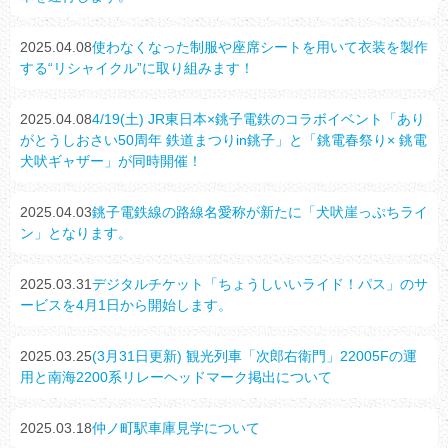
2025.04.08
使わなくなった制服や座席シートを用いて衣装を製作
する“リシャイクル”に取り組みます！
2025.04.08
4/19(土) JR東日本×銚子電鉄のコラボイベント「あり
がとうしおさい50周年 鉄道まつりin銚子」と「銚電春祭り× 銚電
犬吠ギャザー」が同時開催！
2025.04.03
銚子電鉄線の路線名愛称が新たに「犬吠崖っぷちライ
ン」となります。
2025.03.31
デジタルチケット「ちょうしいいライド！パス」のサ
ービスを4月1日から開始します。
2025.03.25
(3月31日更新) 観光列車「次郎右衛門」22005Fの運
用と南海2200系リレーヘッドマーク掲出について
2025.03.18
仲ノ町駅車庫見学について