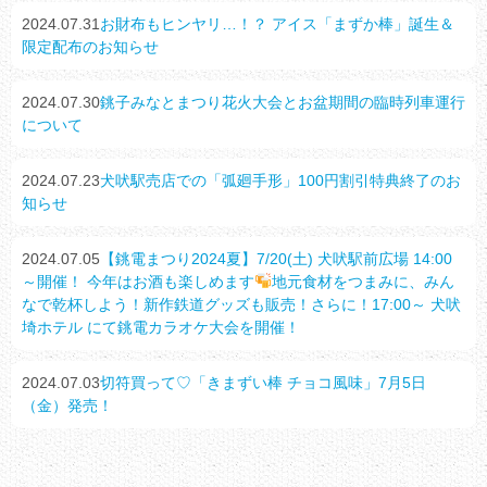
2024.07.31
お財布もヒンヤリ…！？ アイス「まずか棒」誕生＆
限定配布のお知らせ
2024.07.30
銚子みなとまつり花火大会とお盆期間の臨時列車運行
について
2024.07.23
犬吠駅売店での「弧廻手形」100円割引特典終了のお
知らせ
2024.07.05
【銚電まつり2024夏】7/20(土) 犬吠駅前広場 14:00
～開催！ 今年はお酒も楽しめます
地元食材をつまみに、みん
なで乾杯しよう！新作鉄道グッズも販売！さらに！17:00～ 犬吠
埼ホテル にて銚電カラオケ大会を開催！
2024.07.03
切符買って♡「きまずい棒 チョコ風味」7月5日
（金）発売！