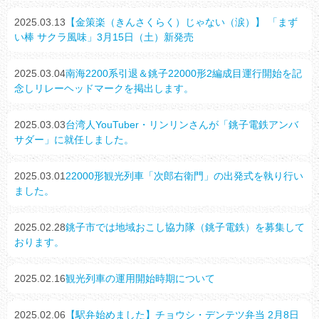
2025.03.13
【金策楽（きんさくらく）じゃない（涙）】 「まず
い棒 サクラ風味」3月15日（土）新発売
2025.03.04
南海2200系引退＆銚子22000形2編成目運行開始を記
念しリレーヘッドマークを掲出します。
2025.03.03
台湾人YouTuber・リンリンさんが「銚子電鉄アンバ
サダー」に就任しました。
2025.03.01
22000形観光列車「次郎右衛門」の出発式を執り行い
ました。
2025.02.28
銚子市では地域おこし協力隊（銚子電鉄）を募集して
おります。
2025.02.16
観光列車の運用開始時期について
2025.02.06
【駅弁始めました】チョウシ・デンテツ弁当 2月8日