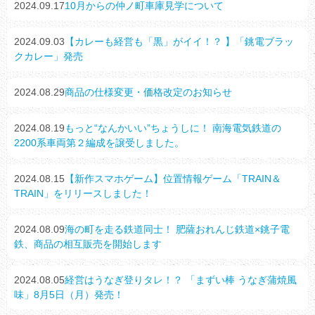
2024.09.17
10月からの仲ノ町車庫見学について
2024.09.03
【カレーも経営も「黒」がイイ！？ 】「銚電ブラッ
クカレー」発売
2024.08.29
商品の仕様変更・価格改定のお知らせ
2024.08.19
もっと“なんかいい”ちょうしに！ 南海電気鉄道の
2200系車両第２編成を譲受しました。
2024.08.15
【新作スマホゲーム】位置情報ゲーム「TRAIN＆
TRAIN」をリリースしました！
2024.08.09
海の町を走る鉄道同士！ 肥薩おれんじ鉄道×銚子電
鉄、商品の相互販売を開始します
2024.08.05
経営はうなぎ登りタレ！？ 「まずい棒 うなぎ蒲焼風
味」8月5日（月）発売！