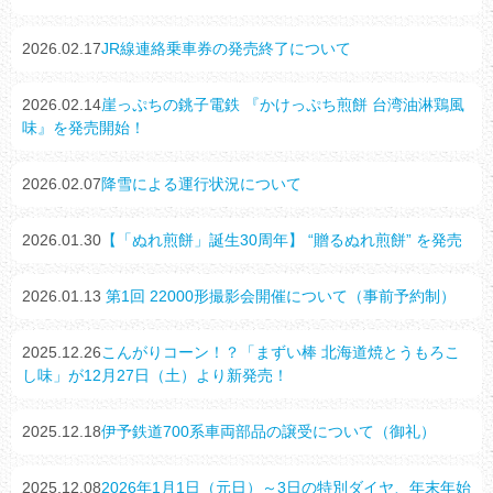
2026.02.17
JR線連絡乗車券の発売終了について
2026.02.14
崖っぷちの銚子電鉄 『かけっぷち煎餅 台湾油淋鶏風
味』を発売開始！
2026.02.07
降雪による運行状況について
2026.01.30
【「ぬれ煎餅」誕生30周年】 “贈るぬれ煎餅” を発売
2026.01.13
第1回 22000形撮影会開催について（事前予約制）
2025.12.26
こんがりコーン！？「まずい棒 北海道焼とうもろこ
し味」が12月27日（土）より新発売！
2025.12.18
伊予鉄道700系車両部品の譲受について（御礼）
2025.12.08
2026年1月1日（元日）～3日の特別ダイヤ、年末年始