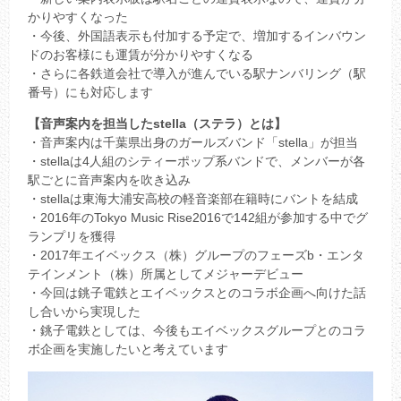
かりやすくなった
・今後、外国語表示も付加する予定で、増加するインバウン
ドのお客様にも運賃が分かりやすくなる
・さらに各鉄道会社で導入が進んでいる駅ナンバリング（駅
番号）にも対応します
【音声案内を担当したstella（ステラ）とは】
・音声案内は千葉県出身のガールズバンド「stella」が担当
・stellaは4人組のシティーポップ系バンドで、メンバーが各
駅ごとに音声案内を吹き込み
・stellaは東海大浦安高校の軽音楽部在籍時にバントを結成
・2016年のTokyo Music Rise2016で142組が参加する中でグ
ランプリを獲得
・2017年エイベックス（株）グループのフェーズb・エンタ
テインメント（株）所属としてメジャーデビュー
・今回は銚子電鉄とエイベックスとのコラボ企画へ向けた話
し合いから実現した
・銚子電鉄としては、今後もエイベックスグループとのコラ
ボ企画を実施したいと考えています