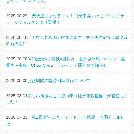
しくてごメロン（涙）
2025.08.29
「犬吠崖っぷちライン 1 日乗車券」のモバイルチケ
ットがジョルダンより登場！
2025.08.15
「ナウル共和国」銚電に誕生！笠上黒生駅が国際交流
の新拠点に
2025.08.08
8/23(土)銚子電鉄×蟲神器 夏休み体験イベント「蟲
電車〜虫虫（Chou-Chou）トレイン」開催のお知らせ
2025.08.05
お盆期間の臨時列車運行について
2025.08.01
新しい地域おこし協力隊（銚子電鉄担当）が着任しま
した！
2025.07.23
「第1回 崖っぷちサミット in 犬吠駅」を開催しまし
た。