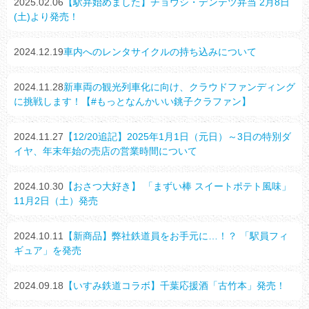
2025.02.06
【駅弁始めました】チョウシ・デンテツ弁当 2月8日
(土)より発売！
2024.12.19
車内へのレンタサイクルの持ち込みについて
2024.11.28
新車両の観光列車化に向け、クラウドファンディング
に挑戦します！【#もっとなんかいい銚子クラファン】
2024.11.27
【12/20追記】2025年1月1日（元日）～3日の特別ダ
イヤ、年末年始の売店の営業時間について
2024.10.30
【おさつ大好き】 「まずい棒 スイートポテト風味」
11月2日（土）発売
2024.10.11
【新商品】弊社鉄道員をお手元に…！？ 「駅員フィ
ギュア」を発売
2024.09.18
【いすみ鉄道コラボ】千葉応援酒「古竹本」発売！