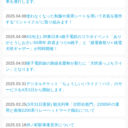
車を運行します。
2025.04.08
使わなくなった制服や座席シートを用いて衣装を製作
する“リシャイクル”に取り組みます！
2025.04.08
4/19(土) JR東日本×銚子電鉄のコラボイベント「あり
がとうしおさい50周年 鉄道まつりin銚子」と「銚電春祭り× 銚電
犬吠ギャザー」が同時開催！
2025.04.03
銚子電鉄線の路線名愛称が新たに「犬吠崖っぷちライ
ン」となります。
2025.03.31
デジタルチケット「ちょうしいいライド！パス」のサ
ービスを4月1日から開始します。
2025.03.25
(3月31日更新) 観光列車「次郎右衛門」22005Fの運
用と南海2200系リレーヘッドマーク掲出について
2025.03.18
仲ノ町駅車庫見学について