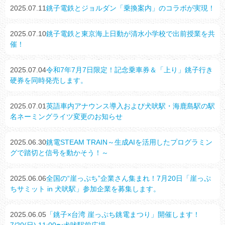
2025.07.11
銚子電鉄とジョルダン「乗換案内」のコラボが実現！
2025.07.10
銚子電鉄と東京海上日動が清水小学校で出前授業を共
催！
2025.07.04
令和7年7月7日限定！記念乗車券＆「上り」銚子行き
硬券を同時発売します。
2025.07.01
英語車内アナウンス導入および犬吠駅・海鹿島駅の駅
名ネーミングライツ変更のお知らせ
2025.06.30
銚電STEAM TRAIN～生成AIを活用したプログラミン
グで踏切と信号を動かそう！～
2025.06.06
全国の“崖っぷち”企業さん集まれ！7月20日「崖っぷ
ちサミット in 犬吠駅」参加企業を募集します。
2025.06.05
「銚子×台湾 崖っぷち銚電まつり」開催します！
7/20(日) 11:00〜犬吠駅前広場