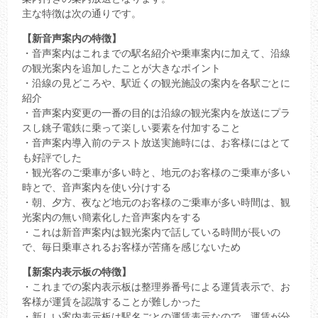
主な特徴は次の通りです。
【新音声案内の特徴】
・音声案内はこれまでの駅名紹介や乗車案内に加えて、沿線
の観光案内を追加したことが大きなポイント
・沿線の見どころや、駅近くの観光施設の案内を各駅ごとに
紹介
・音声案内変更の一番の目的は沿線の観光案内を放送にプラ
スし銚子電鉄に乗って楽しい要素を付加すること
・音声案内導入前のテスト放送実施時には、お客様にはとて
も好評でした
・観光客のご乗車が多い時と、地元のお客様のご乗車が多い
時とで、音声案内を使い分けする
・朝、夕方、夜など地元のお客様のご乗車が多い時間は、観
光案内の無い簡素化した音声案内をする
・これは新音声案内は観光案内で話している時間が長いの
で、毎日乗車されるお客様が苦痛を感じないため
【新案内表示板の特徴】
・これまでの案内表示板は整理券番号による運賃表示で、お
客様が運賃を認識することが難しかった
・新しい案内表示板は駅名ごとの運賃表示なので、運賃が分