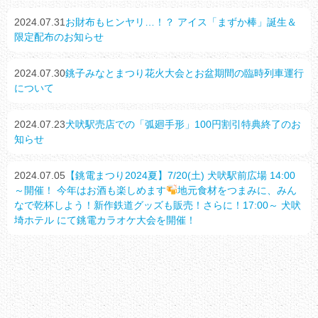
2024.07.31
お財布もヒンヤリ…！？ アイス「まずか棒」誕生＆
限定配布のお知らせ
2024.07.30
銚子みなとまつり花火大会とお盆期間の臨時列車運行
について
2024.07.23
犬吠駅売店での「弧廻手形」100円割引特典終了のお
知らせ
2024.07.05
【銚電まつり2024夏】7/20(土) 犬吠駅前広場 14:00
～開催！ 今年はお酒も楽しめます
地元食材をつまみに、みん
なで乾杯しよう！新作鉄道グッズも販売！さらに！17:00～ 犬吠
埼ホテル にて銚電カラオケ大会を開催！