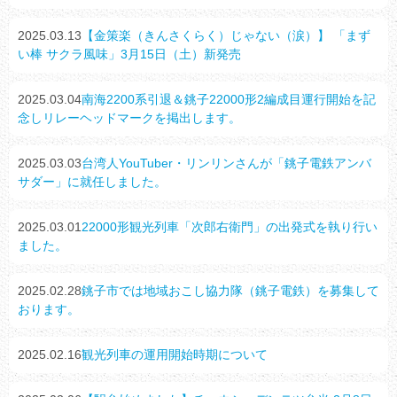
2025.03.13
【金策楽（きんさくらく）じゃない（涙）】 「まず
い棒 サクラ風味」3月15日（土）新発売
2025.03.04
南海2200系引退＆銚子22000形2編成目運行開始を記
念しリレーヘッドマークを掲出します。
2025.03.03
台湾人YouTuber・リンリンさんが「銚子電鉄アンバ
サダー」に就任しました。
2025.03.01
22000形観光列車「次郎右衛門」の出発式を執り行い
ました。
2025.02.28
銚子市では地域おこし協力隊（銚子電鉄）を募集して
おります。
2025.02.16
観光列車の運用開始時期について