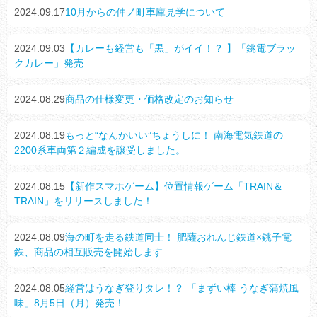
2024.09.17
10月からの仲ノ町車庫見学について
2024.09.03
【カレーも経営も「黒」がイイ！？ 】「銚電ブラッ
クカレー」発売
2024.08.29
商品の仕様変更・価格改定のお知らせ
2024.08.19
もっと“なんかいい”ちょうしに！ 南海電気鉄道の
2200系車両第２編成を譲受しました。
2024.08.15
【新作スマホゲーム】位置情報ゲーム「TRAIN＆
TRAIN」をリリースしました！
2024.08.09
海の町を走る鉄道同士！ 肥薩おれんじ鉄道×銚子電
鉄、商品の相互販売を開始します
2024.08.05
経営はうなぎ登りタレ！？ 「まずい棒 うなぎ蒲焼風
味」8月5日（月）発売！