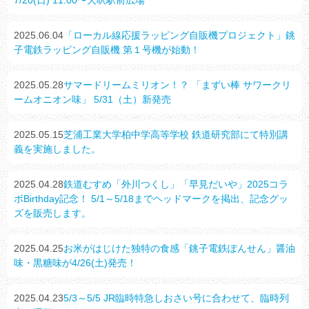
2025.06.04
「ローカル線応援ラッピング自販機プロジェクト」銚
子電鉄ラッピング自販機 第１号機が始動！
2025.05.28
サマードリームミリオン！？ 「まずい棒 サワークリ
ームオニオン味」 5/31（土）新発売
2025.05.15
芝浦工業大学柏中学高等学校 鉄道研究部にて特別講
義を実施しました。
2025.04.28
鉄道むすめ「外川つくし」「早見だいや」2025コラ
ボBirthday記念！ 5/1～5/18までヘッドマークを掲出、記念グッ
ズを販売します。
2025.04.25
お米がはじけた独特の食感「銚子電鉄ぽんせん」醤油
味・黒糖味が4/26(土)発売！
2025.04.23
5/3～5/5 JR臨時特急しおさい号に合わせて、臨時列