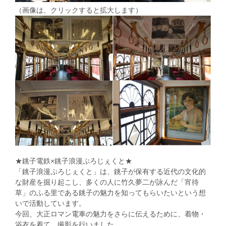
（画像は、クリックすると拡大します）
★銚子電鉄×銚子浪漫ぷろじぇくと★
「銚子浪漫ぷろじぇくと」は、銚子が保有する近代の文化的
な財産を掘り起こし、多くの人に竹久夢二が詠んだ「宵待
草」のふる里である銚子の魅力を知ってもらいたいという想
いで活動しています。
今回、大正ロマン電車の魅力をさらに伝えるために、着物・
浴衣を着て、撮影を行いました。