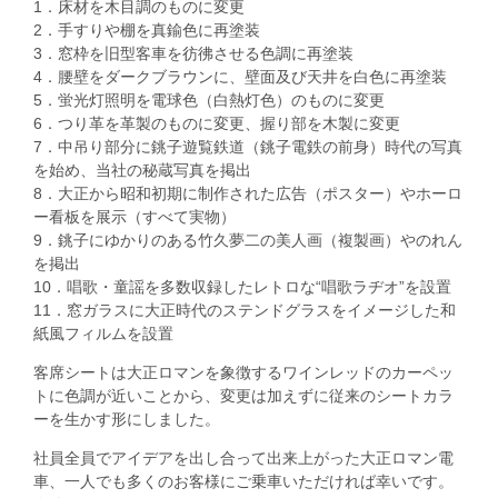
1．床材を木目調のものに変更
2．手すりや棚を真鍮色に再塗装
3．窓枠を旧型客車を彷彿させる色調に再塗装
4．腰壁をダークブラウンに、壁面及び天井を白色に再塗装
5．蛍光灯照明を電球色（白熱灯色）のものに変更
6．つり革を革製のものに変更、握り部を木製に変更
7．中吊り部分に銚子遊覧鉄道（銚子電鉄の前身）時代の写真
を始め、当社の秘蔵写真を掲出
8．大正から昭和初期に制作された広告（ポスター）やホーロ
ー看板を展示（すべて実物）
9．銚子にゆかりのある竹久夢二の美人画（複製画）やのれん
を掲出
10．唱歌・童謡を多数収録したレトロな“唱歌ラヂオ”を設置
11．窓ガラスに大正時代のステンドグラスをイメージした和
紙風フィルムを設置
客席シートは大正ロマンを象徴するワインレッドのカーペッ
トに色調が近いことから、変更は加えずに従来のシートカラ
ーを生かす形にしました。
社員全員でアイデアを出し合って出来上がった大正ロマン電
車、一人でも多くのお客様にご乗車いただければ幸いです。