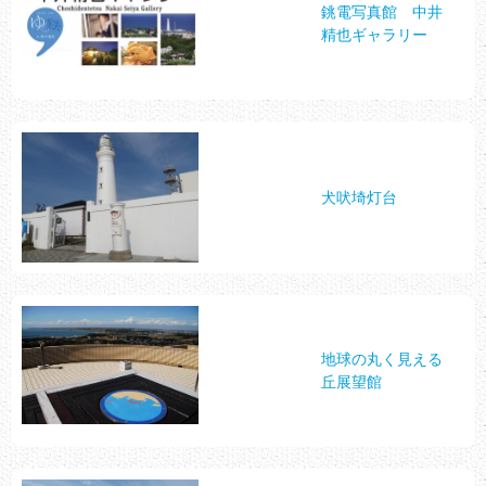
銚電写真館 中井
精也ギャラリー
犬吠埼灯台
地球の丸く見える
丘展望館