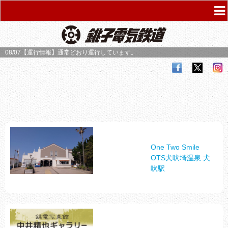
08/07【運行情報】
通常どおり運行しています。
One Two Smile
OTS犬吠埼温泉 犬
吠駅