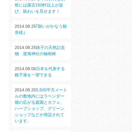
祭には露店150軒以上が並
び、賑わいを見せます！
2014.08.25
｢願いがかなう観
音様｣
2014.08.25
銚子の天然記念
物 渡海神社の極相林
2014.08.06
日本を代表する
銚子港を一望できる
2014.08.25
5,500平方メート
ルの敷地内にはラベンダー
畑の広がる庭園とカフェ、
ハーブショップ、グリーン
ショップなどが併設されて
います。