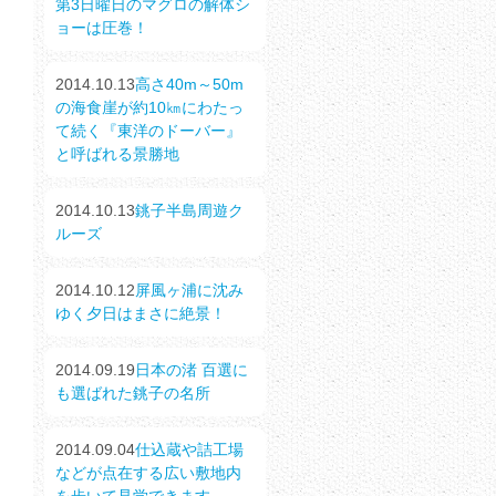
第3日曜日のマグロの解体シ
ョーは圧巻！
2014.10.13
高さ40m～50m
の海食崖が約10㎞にわたっ
て続く『東洋のドーバー』
と呼ばれる景勝地
2014.10.13
銚子半島周遊ク
ルーズ
2014.10.12
屏風ヶ浦に沈み
ゆく夕日はまさに絶景！
2014.09.19
日本の渚 百選に
も選ばれた銚子の名所
2014.09.04
仕込蔵や詰工場
などが点在する広い敷地内