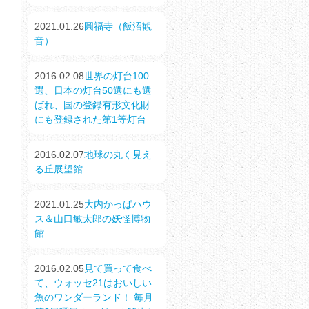
2021.01.26
圓福寺（飯沼観
音）
2016.02.08
世界の灯台100
選、日本の灯台50選にも選
ばれ、国の登録有形文化財
にも登録された第1等灯台
2016.02.07
地球の丸く見え
る丘展望館
2021.01.25
大内かっぱハウ
ス＆山口敏太郎の妖怪博物
館
2016.02.05
見て買って食べ
て、ウォッセ21はおいしい
魚のワンダーランド！ 毎月