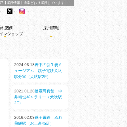
/07【運行情報】
通常どおり運行しています。
ぬれ煎餅
採用情報
インショップ
2024.06.18
岩下の新生姜ミ
ュージアム 銚子電鉄犬吠
駅分室（犬吠駅2F）
2021.01.26
銚電写真館 中
井精也ギャラリー（犬吠駅
2F）
2016.02.09
銚子電鉄 ぬれ
煎餅駅（お土産売店）