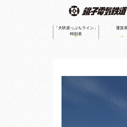
「犬吠崖っぷちライン」
運賃
時刻表