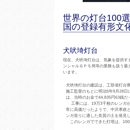
世界の灯台100
国の登録有形文
犬吠埼灯台
現在、犬吠埼灯台は、気象を提供す
ンシャルＧＰＳ局等の業務も扱う最
います。
犬吠埼灯台の建設は、工部省灯台
施工監督のもとに明治5年9月28日
は、当時のお金で44,835円63銭
工事には、19万3千枚のレンガ
常に高価だったようで、中沢孝政と
ンガ造りに適した良質の土を発見
このレンガでできた灯塔は、10