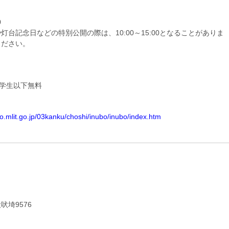
0
灯台記念日などの特別公開の際は、10:00～15:00となることがありま
ください。
小学生以下無料
ho.mlit.go.jp/03kanku/choshi/inubo/inubo/index.htm
吠埼9576