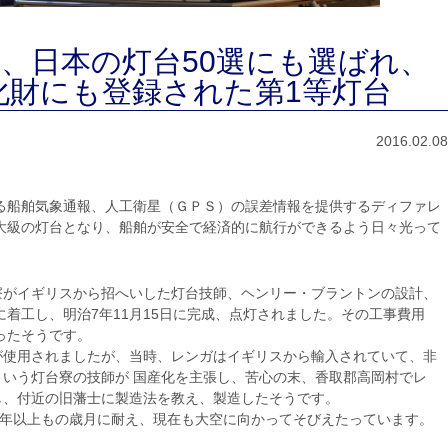
選、日本の灯台50選にも選ばれ、
化財にも登録された第1等灯台
2016.02.08
る船舶気象通報、人工衛星（ＧＰＳ）の誤差情報を提供するディファレ
大級の灯台となり、船舶が安全で経済的に航行ができるよう日々光って
寮がイギリスから招へいした灯台技師、ヘンリー・ブラントンの設計、
に着工し、明治7年11月15日に完成、点灯されました。その工事費用
だったそうです。
が使用されましたが、当時、レンガはイギリスから輸入されていて、非
いう灯台寮の技師が 国産化を主張し、苦心の末、香取郡高岡村でレ
し、付近の旧藩士に製造法を教え、製造したそうです。
0年以上もの歳月に耐え、現在も大空に向かってそびえたっています。