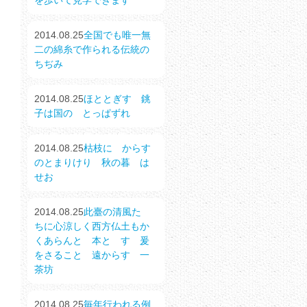
を歩いて見学できます
2014.08.25
全国でも唯一無
二の綿糸で作られる伝統の
ちぢみ
2014.08.25
ほととぎす 銚
子は国の とっぱずれ
2014.08.25
枯枝に からす
のとまりけり 秋の暮 は
せお
2014.08.25
此臺の清風たゝ
ちに心涼しく西方仏土もか
くあらんと 本とゝす 爰
をさること 遠からす 一
茶坊
2014.08.25
毎年行われる例