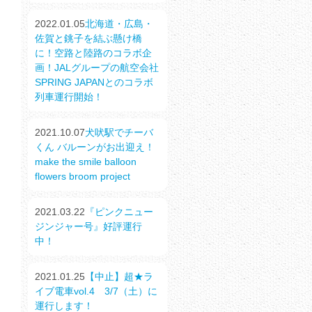
2022.01.05
北海道・広島・
佐賀と銚子を結ぶ懸け橋
に！空路と陸路のコラボ企
画！JALグループの航空会社
SPRING JAPANとのコラボ
列車運行開始！
2021.10.07
犬吠駅でチーバ
くん バルーンがお出迎え！
make the smile balloon
flowers broom project
2021.03.22
『ピンクニュー
ジンジャー号』好評運行
中！
2021.01.25
【中止】超★ラ
イブ電車vol.4 3/7（土）に
運行します！