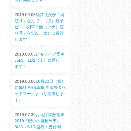
2019.09.06
経営状況が「綱
渡り」なんで…（涙）銚子
ビール列車「鮪（ツナ）渡
り号」を9/21（土）に運行
します！
2019.09.05
超★ライブ電車
vol.3 11/2（土）に運行し
ます！
2019.08.06
10月22日（祝）
に弊社 袖山車掌 生誕祭＆ヘ
ッドマークまつり開催しま
す。
2019.07.30
お化け屋敷電車
2019「呪いの廃校列車」
8/23～9/15 運行！受付開