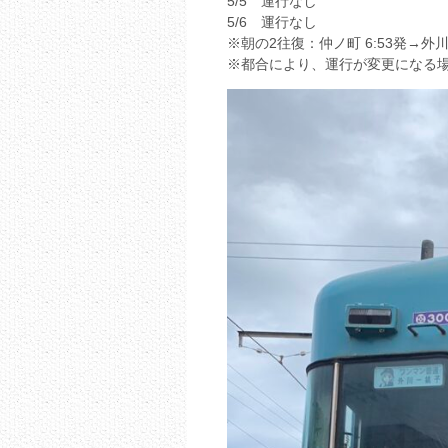
5/5 運行なし
5/6 運行なし
※朝の2往復：仲ノ町 6:53発→外川7
※都合により、運行が変更になる