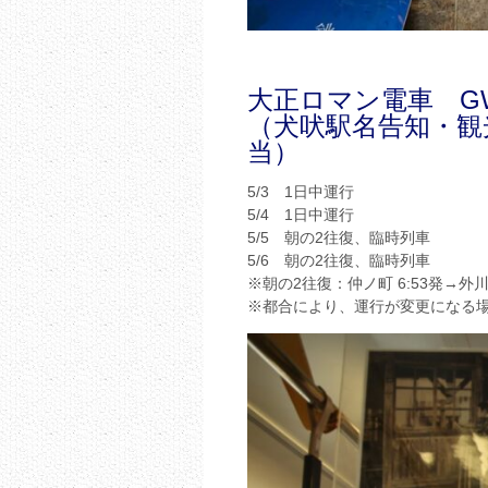
大正ロマン電車 G
（犬吠駅名告知・観
当）
5/3 1日中運行
5/4 1日中運行
5/5 朝の2往復、臨時列車
5/6 朝の2往復、臨時列車
※朝の2往復：仲ノ町 6:53発→外川7
※都合により、運行が変更になる