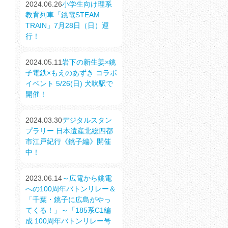
2024.06.26
小学生向け理系
教育列車「銚電STEAM
TRAIN」7月28日（日）運
行！
2024.05.11
岩下の新生姜×銚
子電鉄×もえのあずき コラボ
イベント 5/26(日) 犬吠駅で
開催！
2024.03.30
デジタルスタン
プラリー 日本遺産北総四都
市江戸紀行《銚子編》開催
中！
2023.06.14
～広電から銚電
への100周年バトンリレー＆
「千葉・銚子に広島がやっ
てくる！」～「185系C1編
成 100周年バトンリレー号