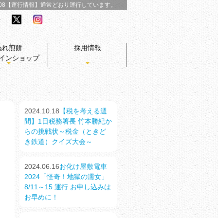
/08【運行情報】
通常どおり運行しています。
ぬれ煎餅
採用情報
インショップ
2024.10.18
【税を考える週
間】1日税務署長 竹本勝紀か
らの挑戦状～税金（ときど
き鉄道）クイズ大会～
2024.06.16
お化け屋敷電車
2024「怪奇！地獄の濡女」
8/11～15 運行 お申し込みは
お早めに！