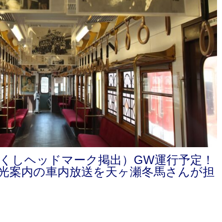
くしヘッドマーク掲出）GW運行予定！
光案内の車内放送を天ヶ瀬冬馬さんが担