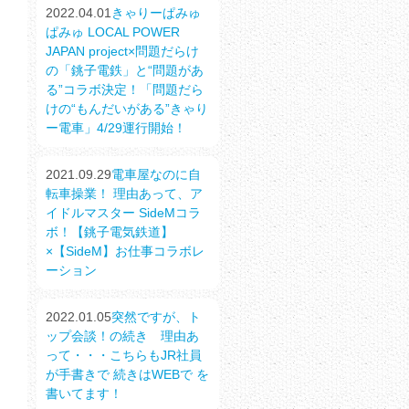
2022.04.01
きゃりーぱみゅ
ぱみゅ LOCAL POWER
JAPAN project×問題だらけ
の「銚子電鉄」と“問題があ
る”コラボ決定！「問題だら
けの“もんだいがある”きゃり
ー電車」4/29運行開始！
2021.09.29
電車屋なのに自
転車操業！ 理由あって、ア
イドルマスター SideMコラ
ボ！【銚子電気鉄道】
×【SideM】お仕事コラボレ
ーション
2022.01.05
突然ですが、ト
ップ会談！の続き 理由あ
って・・・こちらもJR社員
が手書きで 続きはWEBで を
書いてます！