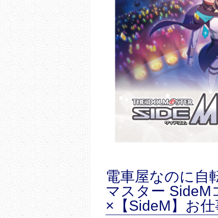
電車屋なのに自
マスター Sid
×【SideM】