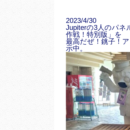
2023/4/30
Jupiterの3人
作戦！特別版」を
最高だぜ！銚子！アイ
示中。