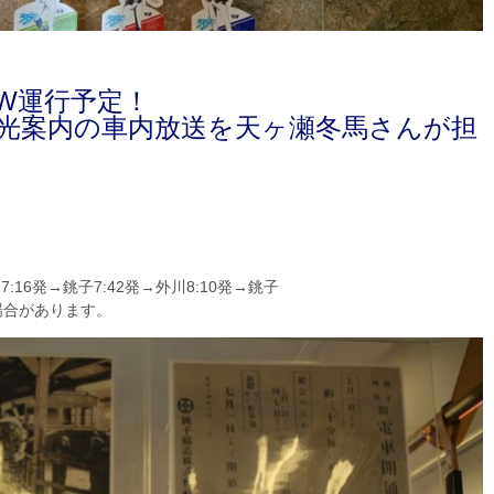
W運行予定！
光案内の車内放送を天ヶ瀬冬馬さんが担
:16発→銚子7:42発→外川8:10発→銚子
場合があります。