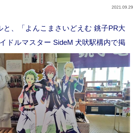
2021.09.29
のパネルと、「よんこまさいどえむ 銚子PR大
ドルマスター SideM 犬吠駅構内で掲