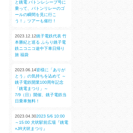
と銚電 バトンレシーブ号に
乗って、バトンリレーのゴ
ールの瞬間を見に行こ
う！」ツアーも催行！
2023.12.12
銚子電鉄代表 竹
本勝紀と巡る ふらり銚子電
鉄ニコニコ途中下車日帰り
旅 福袋
2023.06.14
皆様に「ありが
とう」の気持ちを込めて ～
銚子電鉄開業100周年記念
「銚電まつり」～
7/9（日）開催、銚子電鉄当
日乗車無料！
2023.04.30
2023 5/6 10:00
～15:00 犬吠駅前広場『銚電
×JR犬吠まつり』