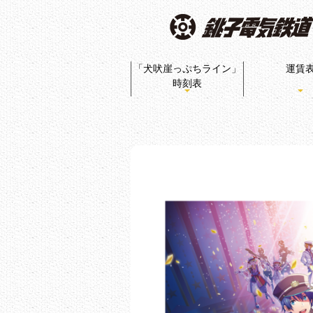
「犬吠崖っぷちライン」
運賃
時刻表