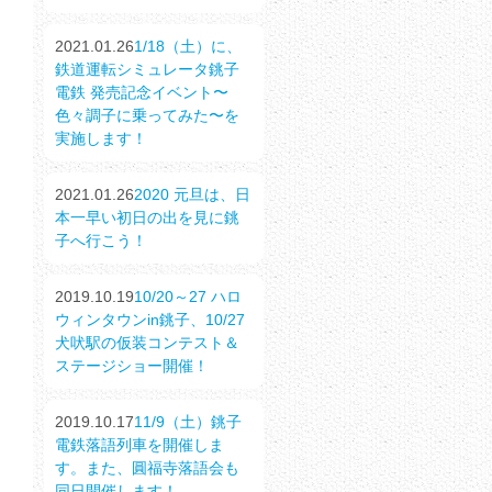
2021.01.26
1/18（土）に、
鉄道運転シミュレータ銚子
電鉄 発売記念イベント〜
色々調子に乗ってみた〜を
実施します！
2021.01.26
2020 元旦は、日
本一早い初日の出を見に銚
子へ行こう！
2019.10.19
10/20～27 ハロ
ウィンタウンin銚子、10/27
犬吠駅の仮装コンテスト＆
ステージショー開催！
2019.10.17
11/9（土）銚子
電鉄落語列車を開催しま
す。また、圓福寺落語会も
同日開催します！