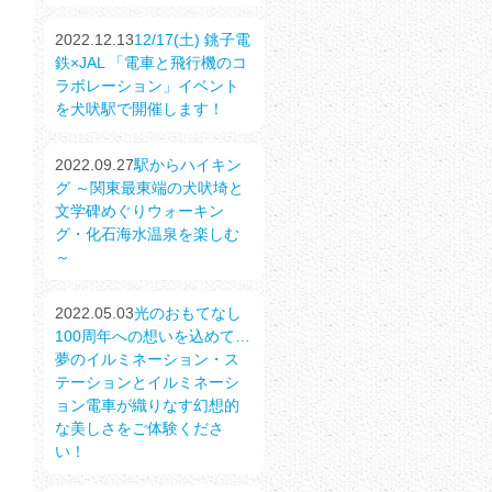
2022.12.13
12/17(土) 銚子電
鉄×JAL 「電車と飛行機のコ
ラボレーション」イベント
を犬吠駅で開催します！
2022.09.27
駅からハイキン
グ ～関東最東端の犬吠埼と
文学碑めぐりウォーキン
グ・化石海水温泉を楽しむ
～
2022.05.03
光のおもてなし
100周年への想いを込めて…
夢のイルミネーション・ス
テーションとイルミネーシ
ョン電車が織りなす幻想的
な美しさをご体験くださ
い！