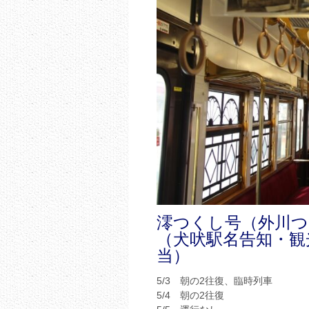
澪つくし号（外川つ
（犬吠駅名告知・観
当）
5/3 朝の2往復、臨時列車
5/4 朝の2往復