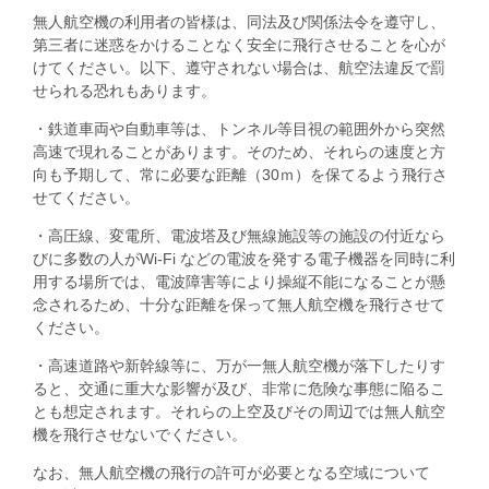
無人航空機の利用者の皆様は、同法及び関係法令を遵守し、
第三者に迷惑をかけることなく安全に飛行させることを心が
けてください。以下、遵守されない場合は、航空法違反で罰
せられる恐れもあります。
・鉄道車両や自動車等は、トンネル等目視の範囲外から突然
高速で現れることがあります。そのため、それらの速度と方
向も予期して、常に必要な距離（30ｍ）を保てるよう飛行さ
せてください。
・高圧線、変電所、電波塔及び無線施設等の施設の付近なら
びに多数の人がWi-Fi などの電波を発する電子機器を同時に利
用する場所では、電波障害等により操縦不能になることが懸
念されるため、十分な距離を保って無人航空機を飛行させて
ください。
・高速道路や新幹線等に、万が一無人航空機が落下したりす
ると、交通に重大な影響が及び、非常に危険な事態に陥るこ
とも想定されます。それらの上空及びその周辺では無人航空
機を飛行させないでください。
なお、無人航空機の飛行の許可が必要となる空域について