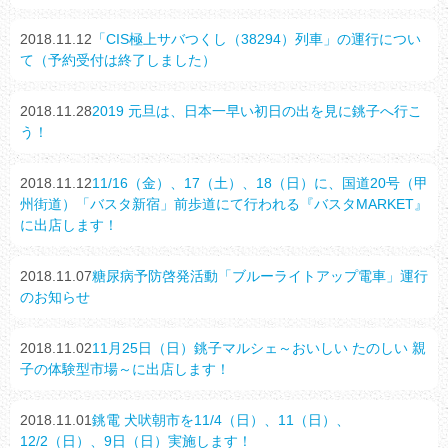
2018.11.12
「CIS極上サバつくし（38294）列車」の運行につい
て（予約受付は終了しました）
2018.11.28
2019 元旦は、日本一早い初日の出を見に銚子へ行こ
う！
2018.11.12
11/16（金）、17（土）、18（日）に、国道20号（甲
州街道）「バスタ新宿」前歩道にて行われる『バスタMARKET』
に出店します！
2018.11.07
糖尿病予防啓発活動「ブルーライトアップ電車」運行
のお知らせ
2018.11.02
11月25日（日）銚子マルシェ～おいしい たのしい 親
子の体験型市場～に出店します！
2018.11.01
銚電 犬吠朝市を11/4（日）、11（日）、
12/2（日）、9日（日）実施します！