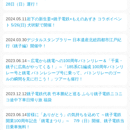
28日（日）運行！
2024.05.11
岩下の新生姜×銚子電鉄×もえのあずき コラボイベン
ト 5/26(日) 犬吠駅で開催！
2024.03.30
デジタルスタンプラリー 日本遺産北総四都市江戸紀
行《銚子編》開催中！
2023.06.14
～広電から銚電への100周年バトンリレー＆「千葉・
銚子に広島がやってくる！」～「185系C1編成 100周年バトンリ
レー号と銚電 バトンレシーブ号に乗って、バトンリレーのゴー
ルの瞬間を見に行こう！」ツアーも催行！
2023.12.12
銚子電鉄代表 竹本勝紀と巡る ふらり銚子電鉄ニコニ
コ途中下車日帰り旅 福袋
2023.06.14
皆様に「ありがとう」の気持ちを込めて ～銚子電鉄
開業100周年記念「銚電まつり」～ 7/9（日）開催、銚子電鉄当
日乗車無料！