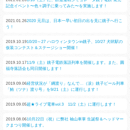
記念イベント〜色々調子に乗ってみた〜を実施します！
2021.01.26
2020 元旦は、日本一早い初日の出を見に銚子へ行こ
う！
2019.10.19
10/20～27 ハロウィンタウンin銚子、10/27 犬吠駅の
仮装コンテスト＆ステージショー開催！
2019.10.17
11/9（土）銚子電鉄落語列車を開催します。また、圓
福寺落語会も同日開催します！
2019.09.06
経営状況が「綱渡り」なんで…（涙）銚子ビール列車
「鮪（ツナ）渡り号」を9/21（土）に運行します！
2019.09.05
超★ライブ電車vol.3 11/2（土）に運行します！
2019.08.06
10月22日（祝）に弊社 袖山車掌 生誕祭＆ヘッドマー
クまつり開催します。