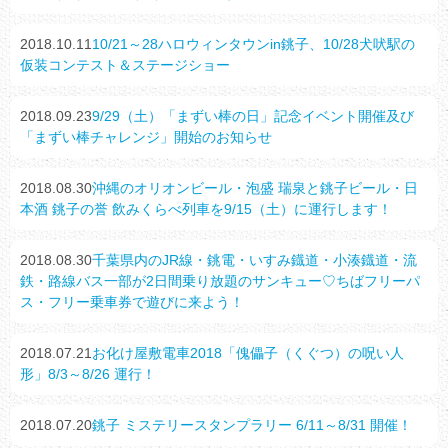
2018.10.11
10/21～28ハロウィンタウンin銚子、10/28犬吠駅の
仮装コンテスト＆ステージショー
2018.09.23
9/29（土）「まずい棒の日」記念イベント開催及び
「まずい棒チャレンジ」開始のお知らせ
2018.08.30
沖縄のオリオンビール・泡盛 瑞泉と銚子ビール・日
本酒 銚子の誉 飲みくらべ列車を9/15（土）に運行します！
2018.08.30
千葉県内のJR線・銚電・いすみ鐡道・小湊鐡道・流
鉄・路線バス一部が2日間乗り放題のサンキュー♡ちばフリーパ
ス・フリー乗車券で遊びに来よう！
2018.07.21
お化け屋敷電車2018「傀儡子（くぐつ）の呪い人
形」8/3～8/26 運行！
2018.07.20
銚子 ミステリースタンプラリー 6/11～8/31 開催！