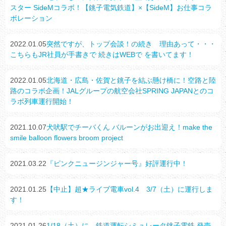
スター SideMコラボ！【銚子電気鉄道】×【SideM】お仕事コラ
ボレーション
2022.01.05
突然ですが、トップ会談！の続き 理由あって・・・
こちらもJR社員が手書きで 続きはWEBで を書いてます！
2022.01.05
北海道・広島・佐賀と銚子を結ぶ懸け橋に！空路と陸
路のコラボ企画！JALグループの航空会社SPRING JAPANとのコ
ラボ列車運行開始！
2021.10.07
犬吠駅でチーバくん バルーンがお出迎え！make the
smile balloon flowers broom project
2021.03.22
『ピンクニュージンジャー号』好評運行中！
2021.01.25
【中止】超★ライブ電車vol.4 3/7（土）に運行しま
す！
2021.01.26
1/18（土）に、鉄道運転シミュレータ銚子電鉄 発売