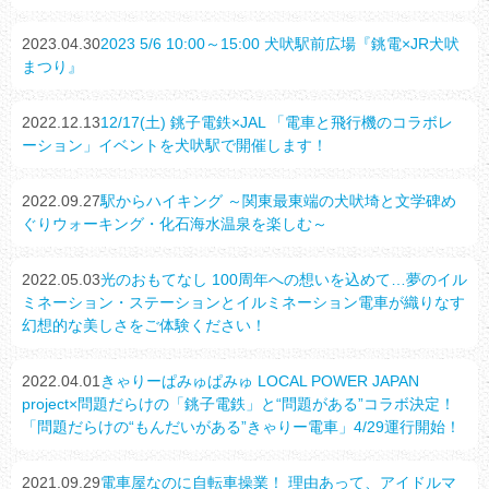
2023.04.30
2023 5/6 10:00～15:00 犬吠駅前広場『銚電×JR犬吠
まつり』
2022.12.13
12/17(土) 銚子電鉄×JAL 「電車と飛行機のコラボレ
ーション」イベントを犬吠駅で開催します！
2022.09.27
駅からハイキング ～関東最東端の犬吠埼と文学碑め
ぐりウォーキング・化石海水温泉を楽しむ～
2022.05.03
光のおもてなし 100周年への想いを込めて…夢のイル
ミネーション・ステーションとイルミネーション電車が織りなす
幻想的な美しさをご体験ください！
2022.04.01
きゃりーぱみゅぱみゅ LOCAL POWER JAPAN
project×問題だらけの「銚子電鉄」と“問題がある”コラボ決定！
「問題だらけの“もんだいがある”きゃりー電車」4/29運行開始！
2021.09.29
電車屋なのに自転車操業！ 理由あって、アイドルマ