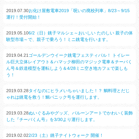
2019.07.30
お化け屋敷電車2019「呪いの廃校列車」8/23～9/15
運行！受付開始！
2019.05.10
6/2（日）銚子マルシェ～おいしい たのしい 親子の体
験型市場～で、親子で乗ろう！ミニ銚電を行います。
2019.04.21
ゴールデンウイーク銚電フェスティバル！ トイレー
ル巨大立体レイアウト＆ハマック柳田のマジック電車＆チーバく
ん号＆鉄道模型を運転しよう＆4/28ミニ空き地カフェで楽しも
う！
2019.03.28
タイなのにヒラメいちゃいました！？ 鯛料理とだじ
ゃれは銚電を救う！鯛パニック号を運行します。
2019.03.28
ぬいぐるみやグッズ、バルーンアートでかわいく装飾
した『チーバくん号』を3/30より運行します。
2019.02.02
2/23（土）銚子ナイトウォーク 開催！