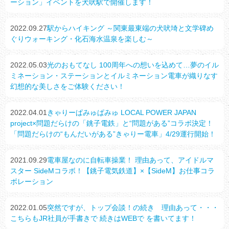
ーション」イベントを犬吠駅で開催します！
2022.09.27
駅からハイキング ～関東最東端の犬吠埼と文学碑め
ぐりウォーキング・化石海水温泉を楽しむ～
2022.05.03
光のおもてなし 100周年への想いを込めて…夢のイル
ミネーション・ステーションとイルミネーション電車が織りなす
幻想的な美しさをご体験ください！
2022.04.01
きゃりーぱみゅぱみゅ LOCAL POWER JAPAN
project×問題だらけの「銚子電鉄」と“問題がある”コラボ決定！
「問題だらけの“もんだいがある”きゃりー電車」4/29運行開始！
2021.09.29
電車屋なのに自転車操業！ 理由あって、アイドルマ
スター SideMコラボ！【銚子電気鉄道】×【SideM】お仕事コラ
ボレーション
2022.01.05
突然ですが、トップ会談！の続き 理由あって・・・
こちらもJR社員が手書きで 続きはWEBで を書いてます！