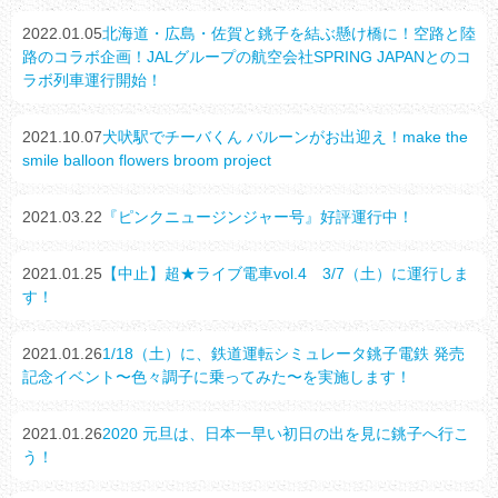
2022.01.05
北海道・広島・佐賀と銚子を結ぶ懸け橋に！空路と陸
路のコラボ企画！JALグループの航空会社SPRING JAPANとのコ
ラボ列車運行開始！
2021.10.07
犬吠駅でチーバくん バルーンがお出迎え！make the
smile balloon flowers broom project
2021.03.22
『ピンクニュージンジャー号』好評運行中！
2021.01.25
【中止】超★ライブ電車vol.4 3/7（土）に運行しま
す！
2021.01.26
1/18（土）に、鉄道運転シミュレータ銚子電鉄 発売
記念イベント〜色々調子に乗ってみた〜を実施します！
2021.01.26
2020 元旦は、日本一早い初日の出を見に銚子へ行こ
う！