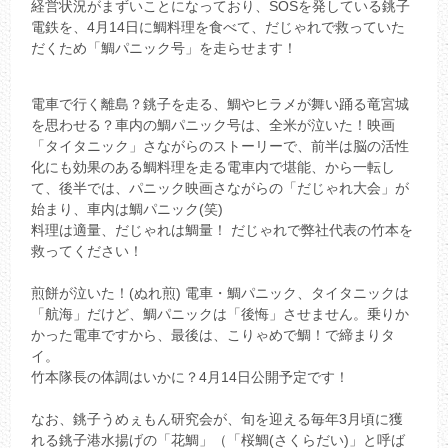
経営状況がまずいことになっており、SOSを発している銚子
電鉄を、4月14日に鯛料理を食べて、だじゃれで救っていた
だくため「鯛パニック号」を走らせます！
電車で行く離島？銚子を走る、鯛やヒラメが舞い踊る竜宮城
を思わせる？車内の鯛パニック号は、全米が泣いた！映画
「タイタニック」さながらのストーリーで、前半は脳の活性
化にも効果のある鯛料理を走る電車内で堪能、から一転し
て、後半では、パニック映画さながらの「だじゃれ大会」が
始まり、車内は鯛パニック(笑)
料理は適量、だじゃれは鯛量！ だじゃれで弊社代表の竹本を
救ってください！
煎餅が泣いた！(ぬれ煎) 電車・鯛パニック、タイタニックは
「航海」だけど、鯛パニックは「後悔」させません。乗りか
かった電車ですから、最後は、こりゃめで鯛！で締まりタ
イ。
竹本隊長の体調はいかに？4月14日公開予定です！
なお、銚子うめぇもん研究会が、旬を迎える毎年3月頃に獲
れる銚子港水揚げの「花鯛」（「桜鯛(さくらだい)」と呼ば