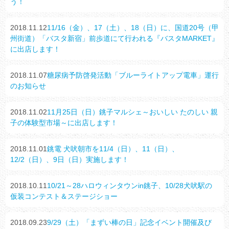
う！
2018.11.12
11/16（金）、17（土）、18（日）に、国道20号（甲
州街道）「バスタ新宿」前歩道にて行われる『バスタMARKET』
に出店します！
2018.11.07
糖尿病予防啓発活動「ブルーライトアップ電車」運行
のお知らせ
2018.11.02
11月25日（日）銚子マルシェ～おいしい たのしい 親
子の体験型市場～に出店します！
2018.11.01
銚電 犬吠朝市を11/4（日）、11（日）、
12/2（日）、9日（日）実施します！
2018.10.11
10/21～28ハロウィンタウンin銚子、10/28犬吠駅の
仮装コンテスト＆ステージショー
2018.09.23
9/29（土）「まずい棒の日」記念イベント開催及び