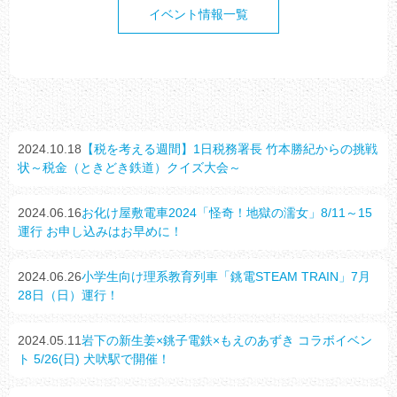
イベント情報一覧
2024.10.18
【税を考える週間】1日税務署長 竹本勝紀からの挑戦
状～税金（ときどき鉄道）クイズ大会～
2024.06.16
お化け屋敷電車2024「怪奇！地獄の濡女」8/11～15
運行 お申し込みはお早めに！
2024.06.26
小学生向け理系教育列車「銚電STEAM TRAIN」7月
28日（日）運行！
2024.05.11
岩下の新生姜×銚子電鉄×もえのあずき コラボイベン
ト 5/26(日) 犬吠駅で開催！