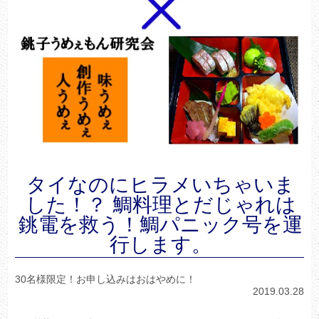
タイなのにヒラメいちゃいま
した！？ 鯛料理とだじゃれは
銚電を救う！鯛パニック号を運
行します。
30名様限定！お申し込みはおはやめに！
2019.03.28