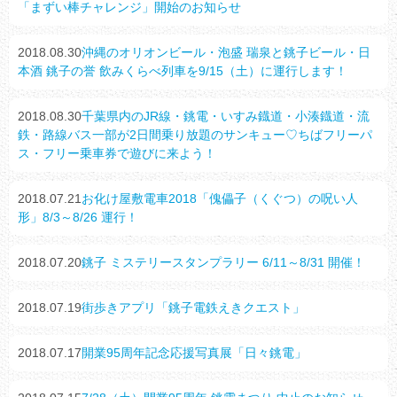
「まずい棒チャレンジ」開始のお知らせ
2018.08.30
沖縄のオリオンビール・泡盛 瑞泉と銚子ビール・日
本酒 銚子の誉 飲みくらべ列車を9/15（土）に運行します！
2018.08.30
千葉県内のJR線・銚電・いすみ鐡道・小湊鐡道・流
鉄・路線バス一部が2日間乗り放題のサンキュー♡ちばフリーパ
ス・フリー乗車券で遊びに来よう！
2018.07.21
お化け屋敷電車2018「傀儡子（くぐつ）の呪い人
形」8/3～8/26 運行！
2018.07.20
銚子 ミステリースタンプラリー 6/11～8/31 開催！
2018.07.19
街歩きアプリ「銚子電鉄えきクエスト」
2018.07.17
開業95周年記念応援写真展「日々銚電」