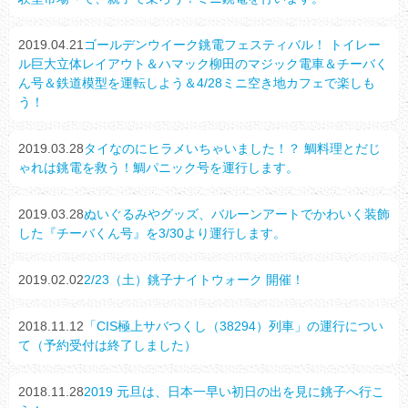
2019.04.21
ゴールデンウイーク銚電フェスティバル！ トイレー
ル巨大立体レイアウト＆ハマック柳田のマジック電車＆チーバく
ん号＆鉄道模型を運転しよう＆4/28ミニ空き地カフェで楽しも
う！
2019.03.28
タイなのにヒラメいちゃいました！？ 鯛料理とだじ
ゃれは銚電を救う！鯛パニック号を運行します。
2019.03.28
ぬいぐるみやグッズ、バルーンアートでかわいく装飾
した『チーバくん号』を3/30より運行します。
2019.02.02
2/23（土）銚子ナイトウォーク 開催！
2018.11.12
「CIS極上サバつくし（38294）列車」の運行につい
て（予約受付は終了しました）
2018.11.28
2019 元旦は、日本一早い初日の出を見に銚子へ行こ