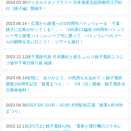
2024.03.30
デジタルスタンプラリー 日本遺産北総四都市江戸紀
行《銚子編》開催中！
2023.06.14
～広電から銚電への100周年バトンリレー＆「千葉・
銚子に広島がやってくる！」～「185系C1編成 100周年バトンリ
レー号と銚電 バトンレシーブ号に乗って、バトンリレーのゴー
ルの瞬間を見に行こう！」ツアーも催行！
2023.12.12
銚子電鉄代表 竹本勝紀と巡る ふらり銚子電鉄ニコニ
コ途中下車日帰り旅 福袋
2023.06.14
皆様に「ありがとう」の気持ちを込めて ～銚子電鉄
開業100周年記念「銚電まつり」～ 7/9（日）開催、銚子電鉄当
日乗車無料！
2023.04.30
2023 5/6 10:00～15:00 犬吠駅前広場『銚電×JR犬吠
まつり』
2022.12.13
12/17(土) 銚子電鉄×JAL 「電車と飛行機のコラボレ