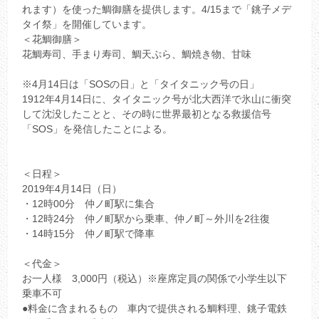
れます）を使った鯛御膳を提供します。4/15まで「銚子メデ
タイ祭」を開催しています。
＜花鯛御膳＞
花鯛寿司、手まり寿司、鯛天ぷら、鯛焼き物、甘味
※4月14日は「SOSの日」と「タイタニック号の日」
1912年4月14日に、タイタニック号が北大西洋で氷山に衝突
して沈没したことと、その時に世界最初となる救援信号
「SOS」を発信したことによる。
＜日程＞
2019年4月14日（日）
・12時00分 仲ノ町駅に集合
・12時24分 仲ノ町駅から乗車、仲ノ町～外川を2往復
・14時15分 仲ノ町駅で降車
＜代金＞
お一人様 3,000円（税込）※座席定員の関係で小学生以下
乗車不可
●料金に含まれるもの 車内で提供される鯛料理、銚子電鉄