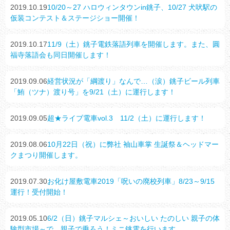
2019.10.19
10/20～27 ハロウィンタウンin銚子、10/27 犬吠駅の
仮装コンテスト＆ステージショー開催！
2019.10.17
11/9（土）銚子電鉄落語列車を開催します。また、圓
福寺落語会も同日開催します！
2019.09.06
経営状況が「綱渡り」なんで…（涙）銚子ビール列車
「鮪（ツナ）渡り号」を9/21（土）に運行します！
2019.09.05
超★ライブ電車vol.3 11/2（土）に運行します！
2019.08.06
10月22日（祝）に弊社 袖山車掌 生誕祭＆ヘッドマー
クまつり開催します。
2019.07.30
お化け屋敷電車2019「呪いの廃校列車」8/23～9/15
運行！受付開始！
2019.05.10
6/2（日）銚子マルシェ～おいしい たのしい 親子の体
験型市場～で、親子で乗ろう！ミニ銚電を行います。