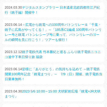
2024.03.30
デジタルスタンプラリー 日本遺産北総四都市江戸紀
行《銚子編》開催中！
2023.06.14
～広電から銚電への100周年バトンリレー＆「千葉・
銚子に広島がやってくる！」～「185系C1編成 100周年バトンリ
レー号と銚電 バトンレシーブ号に乗って、バトンリレーのゴー
ルの瞬間を見に行こう！」ツアーも催行！
2023.12.12
銚子電鉄代表 竹本勝紀と巡る ふらり銚子電鉄ニコニ
コ途中下車日帰り旅 福袋
2023.06.14
皆様に「ありがとう」の気持ちを込めて ～銚子電鉄
開業100周年記念「銚電まつり」～ 7/9（日）開催、銚子電鉄当
日乗車無料！
2023.04.30
2023 5/6 10:00～15:00 犬吠駅前広場『銚電×JR犬吠
まつり』