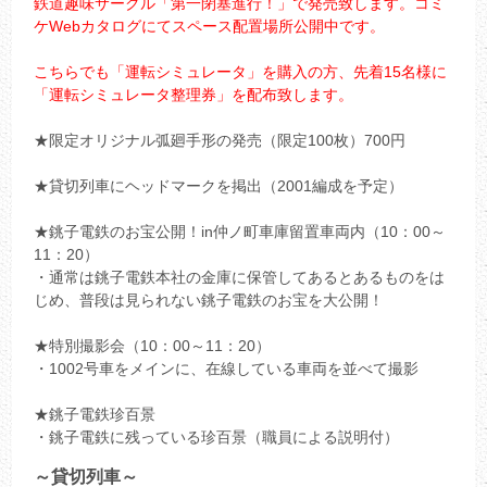
鉄道趣味サークル「第一閉塞進行！」で発売致します。コミ
ケWebカタログにてスペース配置場所公開中です。
こちらでも「運転シミュレータ」を購入の方、先着15名様に
「運転シミュレータ整理券」を配布致します。
★限定オリジナル弧廻手形の発売（限定100枚）700円
★貸切列車にヘッドマークを掲出（2001編成を予定）
★銚子電鉄のお宝公開！in仲ノ町車庫留置車両内（10：00～
11：20）
・通常は銚子電鉄本社の金庫に保管してあるとあるものをは
じめ、普段は見られない銚子電鉄のお宝を大公開！
★特別撮影会（10：00～11：20）
・1002号車をメインに、在線している車両を並べて撮影
★銚子電鉄珍百景
・銚子電鉄に残っている珍百景（職員による説明付）
～貸切列車～