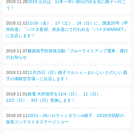
2018.11.28
2019 元旦は、日本一早い初日の出を見に銚子へ行こ
う！
2018.11.12
11/16（金）、17（土）、18（日）に、国道20号（甲
州街道）「バスタ新宿」前歩道にて行われる『バスタMARKET』
に出店します！
2018.11.07
糖尿病予防啓発活動「ブルーライトアップ電車」運行
のお知らせ
2018.11.02
11月25日（日）銚子マルシェ～おいしい たのしい 親
子の体験型市場～に出店します！
2018.11.01
銚電 犬吠朝市を11/4（日）、11（日）、
12/2（日）、9日（日）実施します！
2018.10.11
10/21～28ハロウィンタウンin銚子、10/28犬吠駅の
仮装コンテスト＆ステージショー