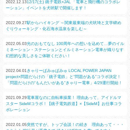
2022.12.13
12/17(土) 銚子電鉄×JAL 「電車と飛行機のコラボレ
ーション」イベントを犬吠駅で開催します！
2022.09.27
駅からハイキング ～関東最東端の犬吠埼と文学碑め
ぐりウォーキング・化石海水温泉を楽しむ～
2022.05.03
光のおもてなし 100周年への想いを込めて…夢のイル
ミネーション・ステーションとイルミネーション電車が織りなす
幻想的な美しさをご体験ください！
2022.04.01
きゃりーぱみゅぱみゅ LOCAL POWER JAPAN
project×問題だらけの「銚子電鉄」と“問題がある”コラボ決定！
「問題だらけの“もんだいがある”きゃりー電車」4/29運行開始！
2021.09.29
電車屋なのに自転車操業！ 理由あって、アイドルマ
スター SideMコラボ！【銚子電気鉄道】×【SideM】お仕事コラ
ボレーション
2022.01.05
突然ですが、トップ会談！の続き 理由あって・・・