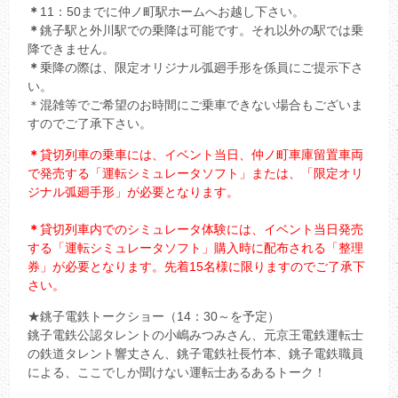
＊
11：50までに仲ノ町駅ホームへお越し下さい。
＊
銚子駅と外川駅での乗降は可能です。それ以外の駅では乗
降できません。
＊
乗降の際は、限定オリジナル弧廻手形を係員にご提示下さ
い。
＊混雑等でご希望のお時間にご乗車できない場合もございま
すのでご了承下さい。
＊
貸切列車の乗車には、イベント当日、仲ノ町車庫留置車両
で発売する「運転シミュレータソフト」または、「限定オリ
ジナル弧廻手形」が必要となります。
＊
貸切列車内でのシミュレータ体験には、イベント当日発売
する「運転シミュレータソフト」購入時に配布される「整理
券」が必要となります。先着15名様に限りますのでご了承下
さい。
★銚子電鉄トークショー（14：30～を予定）
銚子電鉄公認タレントの小嶋みつみさん、元京王電鉄運転士
の鉄道タレント響丈さん、銚子電鉄社長竹本、銚子電鉄職員
による、ここでしか聞けない運転士あるあるトーク！