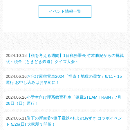
イベント情報一覧
2024.10.18
【税を考える週間】1日税務署長 竹本勝紀からの挑戦
状～税金（ときどき鉄道）クイズ大会～
2024.06.16
お化け屋敷電車2024「怪奇！地獄の濡女」8/11～15
運行 お申し込みはお早めに！
2024.06.26
小学生向け理系教育列車「銚電STEAM TRAIN」7月
28日（日）運行！
2024.05.11
岩下の新生姜×銚子電鉄×もえのあずき コラボイベン
ト 5/26(日) 犬吠駅で開催！