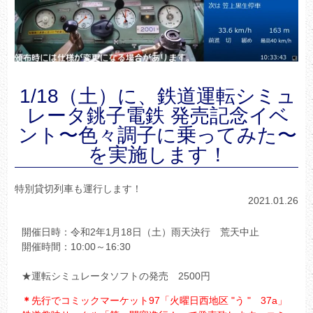
1/18（土）に、鉄道運転シミュ
レータ銚子電鉄 発売記念イベ
ント〜色々調子に乗ってみた〜
を実施します！
特別貸切列車も運行します！
2021.01.26
開催日時：令和2年1月18日（土）雨天決行 荒天中止
開催時間：10:00～16:30
★運転シミュレータソフトの発売 2500円
＊
先行でコミックマーケット97「火曜日西地区 "う " 37a」