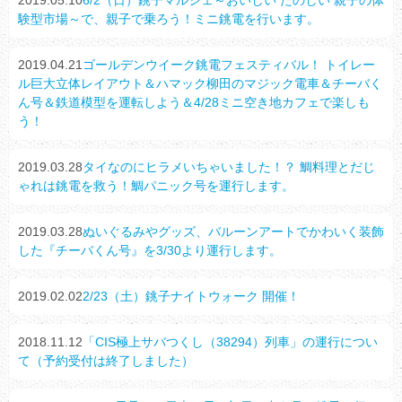
2019.05.10
6/2（日）銚子マルシェ～おいしい たのしい 親子の体
験型市場～で、親子で乗ろう！ミニ銚電を行います。
2019.04.21
ゴールデンウイーク銚電フェスティバル！ トイレー
ル巨大立体レイアウト＆ハマック柳田のマジック電車＆チーバく
ん号＆鉄道模型を運転しよう＆4/28ミニ空き地カフェで楽しも
う！
2019.03.28
タイなのにヒラメいちゃいました！？ 鯛料理とだじ
ゃれは銚電を救う！鯛パニック号を運行します。
2019.03.28
ぬいぐるみやグッズ、バルーンアートでかわいく装飾
した『チーバくん号』を3/30より運行します。
2019.02.02
2/23（土）銚子ナイトウォーク 開催！
2018.11.12
「CIS極上サバつくし（38294）列車」の運行につい
て（予約受付は終了しました）