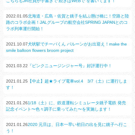
こちらもJR社員が手書きで 続きはWEBで を書いてます！
2022.01.05
北海道・広島・佐賀と銚子を結ぶ懸け橋に！空路と陸
路のコラボ企画！JALグループの航空会社SPRING JAPANとのコ
ラボ列車運行開始！
2021.10.07
犬吠駅でチーバくん バルーンがお出迎え！make the
smile balloon flowers broom project
2021.03.22
『ピンクニュージンジャー号』好評運行中！
2021.01.25
【中止】超★ライブ電車vol.4 3/7（土）に運行しま
す！
2021.01.26
1/18（土）に、鉄道運転シミュレータ銚子電鉄 発売
記念イベント〜色々調子に乗ってみた〜を実施します！
2021.01.26
2020 元旦は、日本一早い初日の出を見に銚子へ行こ
う！