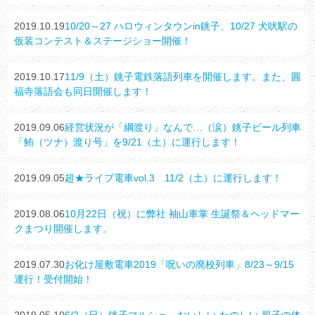
2019.10.19
10/20～27 ハロウィンタウンin銚子、10/27 犬吠駅の
仮装コンテスト＆ステージショー開催！
2019.10.17
11/9（土）銚子電鉄落語列車を開催します。また、圓
福寺落語会も同日開催します！
2019.09.06
経営状況が「綱渡り」なんで…（涙）銚子ビール列車
「鮪（ツナ）渡り号」を9/21（土）に運行します！
2019.09.05
超★ライブ電車vol.3 11/2（土）に運行します！
2019.08.06
10月22日（祝）に弊社 袖山車掌 生誕祭＆ヘッドマー
クまつり開催します。
2019.07.30
お化け屋敷電車2019「呪いの廃校列車」8/23～9/15
運行！受付開始！