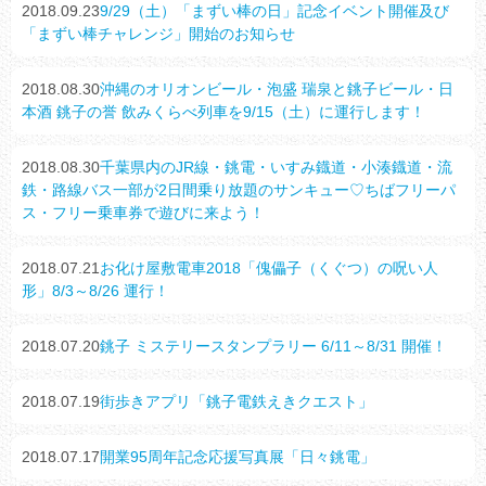
2018.09.23
9/29（土）「まずい棒の日」記念イベント開催及び
「まずい棒チャレンジ」開始のお知らせ
2018.08.30
沖縄のオリオンビール・泡盛 瑞泉と銚子ビール・日
本酒 銚子の誉 飲みくらべ列車を9/15（土）に運行します！
2018.08.30
千葉県内のJR線・銚電・いすみ鐡道・小湊鐡道・流
鉄・路線バス一部が2日間乗り放題のサンキュー♡ちばフリーパ
ス・フリー乗車券で遊びに来よう！
2018.07.21
お化け屋敷電車2018「傀儡子（くぐつ）の呪い人
形」8/3～8/26 運行！
2018.07.20
銚子 ミステリースタンプラリー 6/11～8/31 開催！
2018.07.19
街歩きアプリ「銚子電鉄えきクエスト」
2018.07.17
開業95周年記念応援写真展「日々銚電」