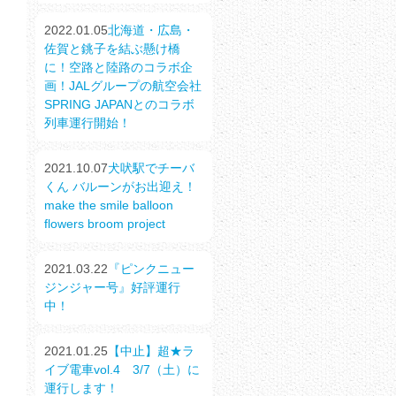
2022.01.05
北海道・広島・
佐賀と銚子を結ぶ懸け橋
に！空路と陸路のコラボ企
画！JALグループの航空会社
SPRING JAPANとのコラボ
列車運行開始！
2021.10.07
犬吠駅でチーバ
くん バルーンがお出迎え！
make the smile balloon
flowers broom project
2021.03.22
『ピンクニュー
ジンジャー号』好評運行
中！
2021.01.25
【中止】超★ラ
イブ電車vol.4 3/7（土）に
運行します！