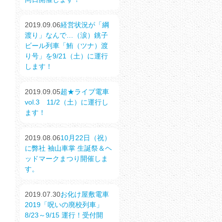
2019.09.06
経営状況が「綱
渡り」なんで…（涙）銚子
ビール列車「鮪（ツナ）渡
り号」を9/21（土）に運行
します！
2019.09.05
超★ライブ電車
vol.3 11/2（土）に運行し
ます！
2019.08.06
10月22日（祝）
に弊社 袖山車掌 生誕祭＆ヘ
ッドマークまつり開催しま
す。
2019.07.30
お化け屋敷電車
2019「呪いの廃校列車」
8/23～9/15 運行！受付開