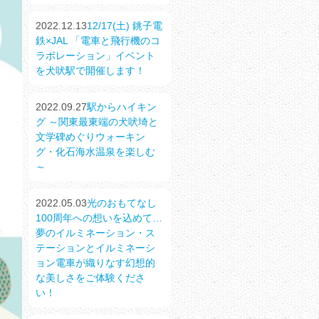
2022.12.13
12/17(土) 銚子電
鉄×JAL 「電車と飛行機のコ
ラボレーション」イベント
を犬吠駅で開催します！
2022.09.27
駅からハイキン
グ ～関東最東端の犬吠埼と
文学碑めぐりウォーキン
グ・化石海水温泉を楽しむ
～
2022.05.03
光のおもてなし
100周年への想いを込めて…
夢のイルミネーション・ス
テーションとイルミネーシ
ョン電車が織りなす幻想的
な美しさをご体験くださ
い！