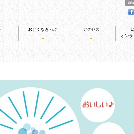
08
表
おとくなきっぷ
アクセス
オンラ