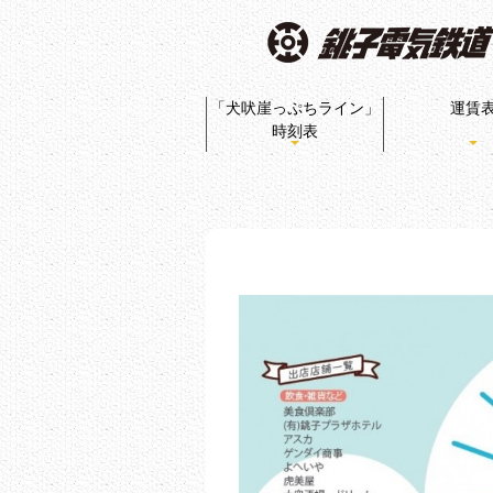
「犬吠崖っぷちライン」
運賃
時刻表