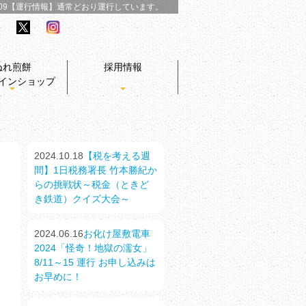
/09【運行情報】
通常どおり運行しています。
ぬれ煎餅
採用情報
インショップ
2024.10.18
【税を考える週
間】1日税務署長 竹本勝紀か
らの挑戦状～税金（ときど
き鉄道）クイズ大会～
2024.06.16
お化け屋敷電車
2024「怪奇！地獄の濡女」
8/11～15 運行 お申し込みは
お早めに！