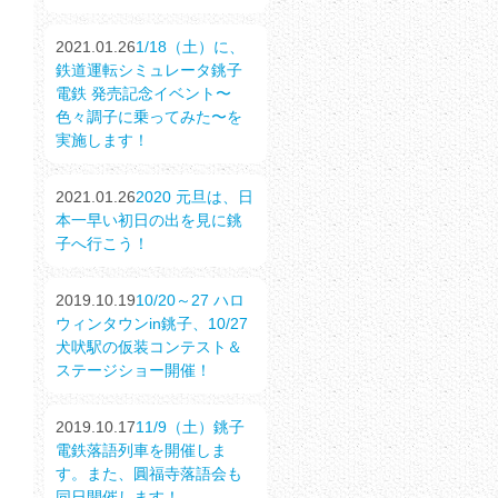
2021.01.26
1/18（土）に、
鉄道運転シミュレータ銚子
電鉄 発売記念イベント〜
色々調子に乗ってみた〜を
実施します！
2021.01.26
2020 元旦は、日
本一早い初日の出を見に銚
子へ行こう！
2019.10.19
10/20～27 ハロ
ウィンタウンin銚子、10/27
犬吠駅の仮装コンテスト＆
ステージショー開催！
2019.10.17
11/9（土）銚子
電鉄落語列車を開催しま
す。また、圓福寺落語会も
同日開催します！