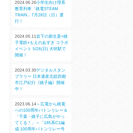
2024.06.26
小学生向け理系
教育列車「銚電STEAM
TRAIN」7月28日（日）運
行！
2024.05.11
岩下の新生姜×銚
子電鉄×もえのあずき コラボ
イベント 5/26(日) 犬吠駅で
開催！
2024.03.30
デジタルスタン
プラリー 日本遺産北総四都
市江戸紀行《銚子編》開催
中！
2023.06.14
～広電から銚電
への100周年バトンリレー＆
「千葉・銚子に広島がやっ
てくる！」～「185系C1編
成 100周年バトンリレー号