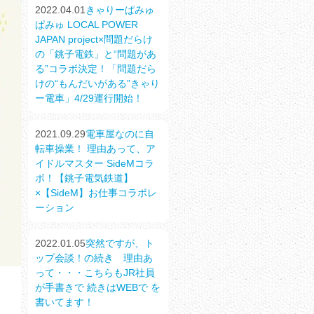
2022.04.01
きゃりーぱみゅ
ぱみゅ LOCAL POWER
JAPAN project×問題だらけ
の「銚子電鉄」と“問題があ
る”コラボ決定！「問題だら
けの“もんだいがある”きゃり
ー電車」4/29運行開始！
2021.09.29
電車屋なのに自
転車操業！ 理由あって、ア
イドルマスター SideMコラ
ボ！【銚子電気鉄道】
×【SideM】お仕事コラボレ
ーション
2022.01.05
突然ですが、ト
ップ会談！の続き 理由あ
って・・・こちらもJR社員
が手書きで 続きはWEBで を
書いてます！