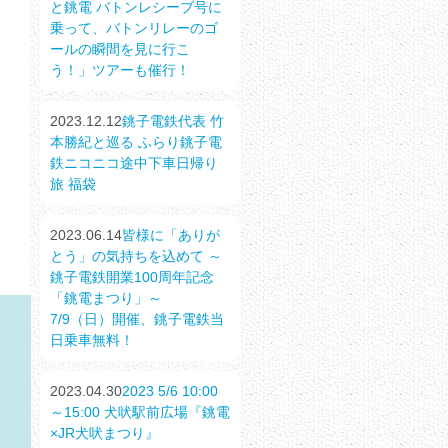
と銚電 バトンレシーブ号に
乗って、バトンリレーのゴ
ールの瞬間を見に行こ
う！」ツアーも催行！
2023.12.12
銚子電鉄代表 竹
本勝紀と巡る ふらり銚子電
鉄ニコニコ途中下車日帰り
旅 福袋
2023.06.14
皆様に「ありが
とう」の気持ちを込めて ～
銚子電鉄開業100周年記念
「銚電まつり」～
7/9（日）開催、銚子電鉄当
日乗車無料！
2023.04.30
2023 5/6 10:00
～15:00 犬吠駅前広場『銚電
×JR犬吠まつり』