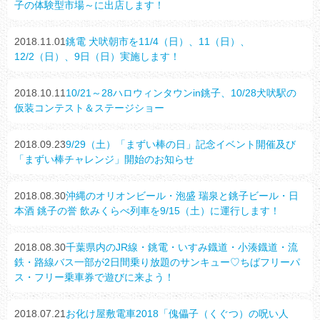
子の体験型市場～に出店します！
2018.11.01
銚電 犬吠朝市を11/4（日）、11（日）、
12/2（日）、9日（日）実施します！
2018.10.11
10/21～28ハロウィンタウンin銚子、10/28犬吠駅の
仮装コンテスト＆ステージショー
2018.09.23
9/29（土）「まずい棒の日」記念イベント開催及び
「まずい棒チャレンジ」開始のお知らせ
2018.08.30
沖縄のオリオンビール・泡盛 瑞泉と銚子ビール・日
本酒 銚子の誉 飲みくらべ列車を9/15（土）に運行します！
2018.08.30
千葉県内のJR線・銚電・いすみ鐡道・小湊鐡道・流
鉄・路線バス一部が2日間乗り放題のサンキュー♡ちばフリーパ
ス・フリー乗車券で遊びに来よう！
2018.07.21
お化け屋敷電車2018「傀儡子（くぐつ）の呪い人