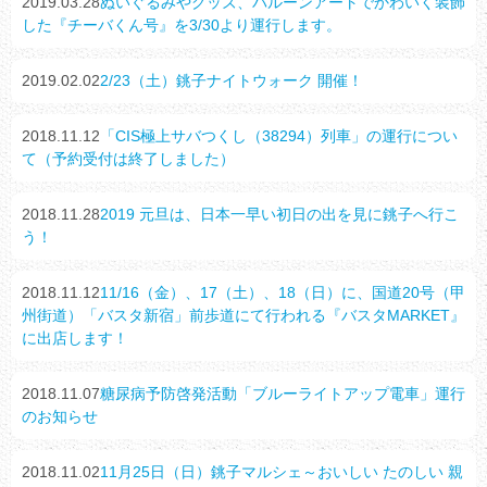
2019.03.28
ぬいぐるみやグッズ、バルーンアートでかわいく装飾
した『チーバくん号』を3/30より運行します。
2019.02.02
2/23（土）銚子ナイトウォーク 開催！
2018.11.12
「CIS極上サバつくし（38294）列車」の運行につい
て（予約受付は終了しました）
2018.11.28
2019 元旦は、日本一早い初日の出を見に銚子へ行こ
う！
2018.11.12
11/16（金）、17（土）、18（日）に、国道20号（甲
州街道）「バスタ新宿」前歩道にて行われる『バスタMARKET』
に出店します！
2018.11.07
糖尿病予防啓発活動「ブルーライトアップ電車」運行
のお知らせ
2018.11.02
11月25日（日）銚子マルシェ～おいしい たのしい 親