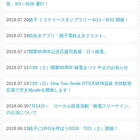
形」8/3～8/26 運行！
2018.07.20
銚子 ミステリースタンプラリー 6/11～8/31 開催！
2018.07.19
街歩きアプリ「銚子電鉄えきクエスト」
2018.07.17
開業95周年記念応援写真展「日々銚電」
2018.07.15
7/28（土）開業95周年 銚電まつり 中止のお知らせ
2018.07.14
7/29（日）One Two Smile OTS犬吠埼温泉 犬吠駅前
広場で空き地cafeを開催します！
2018.06.30
7月14日～ ローカル鉄道演劇「銚電スリーナイン」
の公演について
2018.06.13
銚子にUFOを呼ぼう2018 7/21（土）開催！