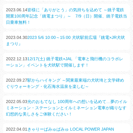
2023.06.14
皆様に「ありがとう」の気持ちを込めて ～銚子電鉄
開業100周年記念「銚電まつり」～ 7/9（日）開催、銚子電鉄当
日乗車無料！
2023.04.30
2023 5/6 10:00～15:00 犬吠駅前広場『銚電×JR犬吠
まつり』
2022.12.13
12/17(土) 銚子電鉄×JAL 「電車と飛行機のコラボレ
ーション」イベントを犬吠駅で開催します！
2022.09.27
駅からハイキング ～関東最東端の犬吠埼と文学碑め
ぐりウォーキング・化石海水温泉を楽しむ～
2022.05.03
光のおもてなし 100周年への想いを込めて…夢のイル
ミネーション・ステーションとイルミネーション電車が織りなす
幻想的な美しさをご体験ください！
2022.04.01
きゃりーぱみゅぱみゅ LOCAL POWER JAPAN