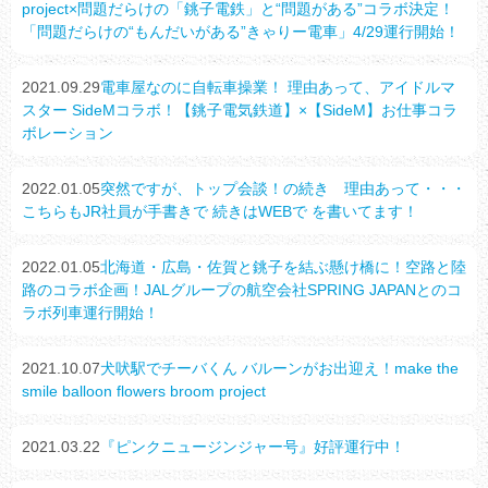
project×問題だらけの「銚子電鉄」と“問題がある”コラボ決定！
「問題だらけの“もんだいがある”きゃりー電車」4/29運行開始！
2021.09.29
電車屋なのに自転車操業！ 理由あって、アイドルマ
スター SideMコラボ！【銚子電気鉄道】×【SideM】お仕事コラ
ボレーション
2022.01.05
突然ですが、トップ会談！の続き 理由あって・・・
こちらもJR社員が手書きで 続きはWEBで を書いてます！
2022.01.05
北海道・広島・佐賀と銚子を結ぶ懸け橋に！空路と陸
路のコラボ企画！JALグループの航空会社SPRING JAPANとのコ
ラボ列車運行開始！
2021.10.07
犬吠駅でチーバくん バルーンがお出迎え！make the
smile balloon flowers broom project
2021.03.22
『ピンクニュージンジャー号』好評運行中！