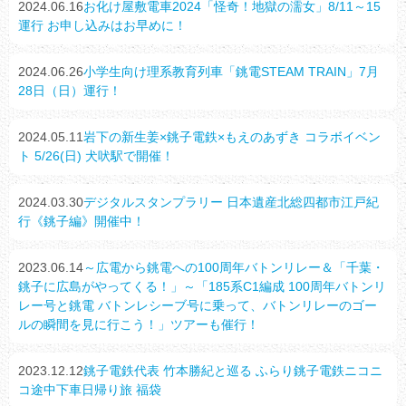
2024.06.16
お化け屋敷電車2024「怪奇！地獄の濡女」8/11～15
運行 お申し込みはお早めに！
2024.06.26
小学生向け理系教育列車「銚電STEAM TRAIN」7月
28日（日）運行！
2024.05.11
岩下の新生姜×銚子電鉄×もえのあずき コラボイベン
ト 5/26(日) 犬吠駅で開催！
2024.03.30
デジタルスタンプラリー 日本遺産北総四都市江戸紀
行《銚子編》開催中！
2023.06.14
～広電から銚電への100周年バトンリレー＆「千葉・
銚子に広島がやってくる！」～「185系C1編成 100周年バトンリ
レー号と銚電 バトンレシーブ号に乗って、バトンリレーのゴー
ルの瞬間を見に行こう！」ツアーも催行！
2023.12.12
銚子電鉄代表 竹本勝紀と巡る ふらり銚子電鉄ニコニ
コ途中下車日帰り旅 福袋