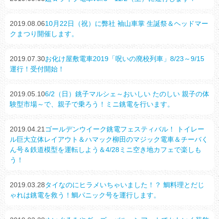
2019.08.06
10月22日（祝）に弊社 袖山車掌 生誕祭＆ヘッドマー
クまつり開催します。
2019.07.30
お化け屋敷電車2019「呪いの廃校列車」8/23～9/15
運行！受付開始！
2019.05.10
6/2（日）銚子マルシェ～おいしい たのしい 親子の体
験型市場～で、親子で乗ろう！ミニ銚電を行います。
2019.04.21
ゴールデンウイーク銚電フェスティバル！ トイレー
ル巨大立体レイアウト＆ハマック柳田のマジック電車＆チーバく
ん号＆鉄道模型を運転しよう＆4/28ミニ空き地カフェで楽しも
う！
2019.03.28
タイなのにヒラメいちゃいました！？ 鯛料理とだじ
ゃれは銚電を救う！鯛パニック号を運行します。