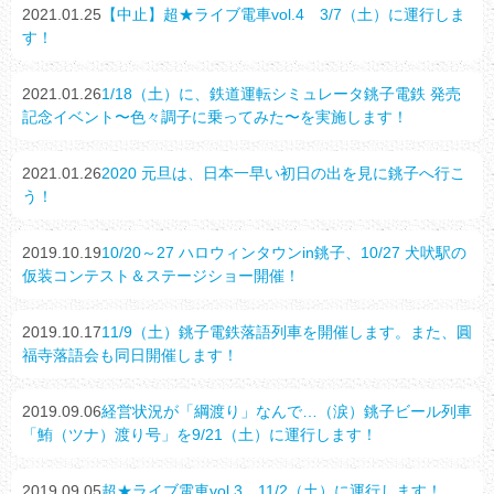
2021.01.25
【中止】超★ライブ電車vol.4 3/7（土）に運行しま
す！
2021.01.26
1/18（土）に、鉄道運転シミュレータ銚子電鉄 発売
記念イベント〜色々調子に乗ってみた〜を実施します！
2021.01.26
2020 元旦は、日本一早い初日の出を見に銚子へ行こ
う！
2019.10.19
10/20～27 ハロウィンタウンin銚子、10/27 犬吠駅の
仮装コンテスト＆ステージショー開催！
2019.10.17
11/9（土）銚子電鉄落語列車を開催します。また、圓
福寺落語会も同日開催します！
2019.09.06
経営状況が「綱渡り」なんで…（涙）銚子ビール列車
「鮪（ツナ）渡り号」を9/21（土）に運行します！
2019.09.05
超★ライブ電車vol.3 11/2（土）に運行します！