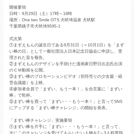
開催要領
日時：9月29日（土）17時～18時
場所：One two Smile OTS 犬吠埼温泉 犬吠駅
千葉県銚子市犬吠埼9595-1
式次第
①まずえもんの誕生日である9月31日（＝10月1日）を「まず
い棒の日」として一般社団法人日本記念日協会に申請し、受
理された旨を報告。
②まずえもんのデザインを手掛けた漫画家日野日出志氏出演
のＣＭ動画を公開。
③まずい棒のプロモーションビデオ（切符売りの少女篇・経
営会議篇）を上映。
④参加者全員で「まずい、もう一本！」を合言葉に「まずい
棒」で乾杯。
⑤まずい棒を買って「まずい・・もう一本！」と言ってSNS
にアップする「まずい棒チャレンジ」の開始を発表。
「まずい棒チャレンジ」実施要領
①まずい棒を片手に「まずい・・・もう一本！」と言って、
次にこのチャレンジを受けてもらいたい人物を2～3人程度指