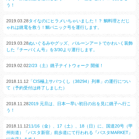
う！
2019.03.28
タイなのにヒラメいちゃいました！？ 鯛料理とだじ
ゃれは銚電を救う！鯛パニック号を運行します。
2019.03.28
ぬいぐるみやグッズ、バルーンアートでかわいく装飾
した『チーバくん号』を3/30より運行します。
2019.02.02
2/23（土）銚子ナイトウォーク 開催！
2018.11.12
「CIS極上サバつくし（38294）列車」の運行につい
て（予約受付は終了しました）
2018.11.28
2019 元旦は、日本一早い初日の出を見に銚子へ行こ
う！
2018.11.12
11/16（金）、17（土）、18（日）に、国道20号（甲
州街道）「バスタ新宿」前歩道にて行われる『バスタMARKET』
に出店します！