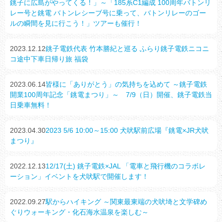
銚子に広島がやってくる！」～「185系C1編成 100周年バトンリ
レー号と銚電 バトンレシーブ号に乗って、バトンリレーのゴー
ルの瞬間を見に行こう！」ツアーも催行！
2023.12.12
銚子電鉄代表 竹本勝紀と巡る ふらり銚子電鉄ニコニ
コ途中下車日帰り旅 福袋
2023.06.14
皆様に「ありがとう」の気持ちを込めて ～銚子電鉄
開業100周年記念「銚電まつり」～ 7/9（日）開催、銚子電鉄当
日乗車無料！
2023.04.30
2023 5/6 10:00～15:00 犬吠駅前広場『銚電×JR犬吠
まつり』
2022.12.13
12/17(土) 銚子電鉄×JAL 「電車と飛行機のコラボレ
ーション」イベントを犬吠駅で開催します！
2022.09.27
駅からハイキング ～関東最東端の犬吠埼と文学碑め
ぐりウォーキング・化石海水温泉を楽しむ～