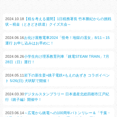
2024.10.18
【税を考える週間】1日税務署長 竹本勝紀からの挑戦
状～税金（ときどき鉄道）クイズ大会～
2024.06.16
お化け屋敷電車2024「怪奇！地獄の濡女」8/11～15
運行 お申し込みはお早めに！
2024.06.26
小学生向け理系教育列車「銚電STEAM TRAIN」7月
28日（日）運行！
2024.05.11
岩下の新生姜×銚子電鉄×もえのあずき コラボイベン
ト 5/26(日) 犬吠駅で開催！
2024.03.30
デジタルスタンプラリー 日本遺産北総四都市江戸紀
行《銚子編》開催中！
2023.06.14
～広電から銚電への100周年バトンリレー＆「千葉・