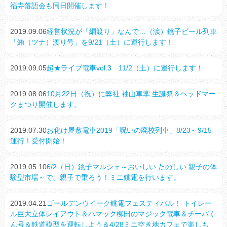
福寺落語会も同日開催します！
2019.09.06
経営状況が「綱渡り」なんで…（涙）銚子ビール列車
「鮪（ツナ）渡り号」を9/21（土）に運行します！
2019.09.05
超★ライブ電車vol.3 11/2（土）に運行します！
2019.08.06
10月22日（祝）に弊社 袖山車掌 生誕祭＆ヘッドマー
クまつり開催します。
2019.07.30
お化け屋敷電車2019「呪いの廃校列車」8/23～9/15
運行！受付開始！
2019.05.10
6/2（日）銚子マルシェ～おいしい たのしい 親子の体
験型市場～で、親子で乗ろう！ミニ銚電を行います。
2019.04.21
ゴールデンウイーク銚電フェスティバル！ トイレー
ル巨大立体レイアウト＆ハマック柳田のマジック電車＆チーバく
ん号＆鉄道模型を運転しよう＆4/28ミニ空き地カフェで楽しも