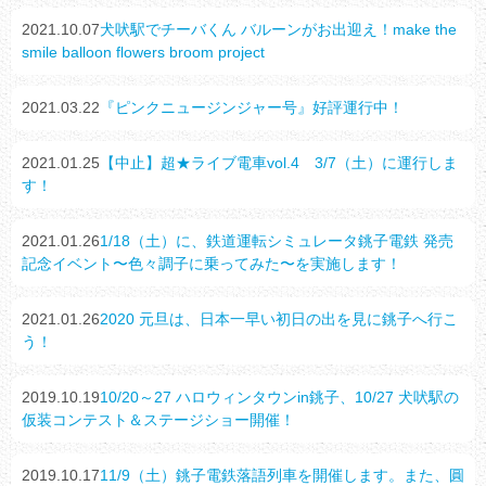
2021.10.07
犬吠駅でチーバくん バルーンがお出迎え！make the
smile balloon flowers broom project
2021.03.22
『ピンクニュージンジャー号』好評運行中！
2021.01.25
【中止】超★ライブ電車vol.4 3/7（土）に運行しま
す！
2021.01.26
1/18（土）に、鉄道運転シミュレータ銚子電鉄 発売
記念イベント〜色々調子に乗ってみた〜を実施します！
2021.01.26
2020 元旦は、日本一早い初日の出を見に銚子へ行こ
う！
2019.10.19
10/20～27 ハロウィンタウンin銚子、10/27 犬吠駅の
仮装コンテスト＆ステージショー開催！
2019.10.17
11/9（土）銚子電鉄落語列車を開催します。また、圓