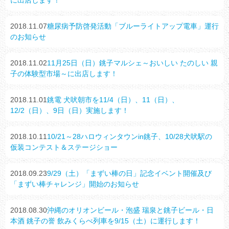
2018.11.07
糖尿病予防啓発活動「ブルーライトアップ電車」運行
のお知らせ
2018.11.02
11月25日（日）銚子マルシェ～おいしい たのしい 親
子の体験型市場～に出店します！
2018.11.01
銚電 犬吠朝市を11/4（日）、11（日）、
12/2（日）、9日（日）実施します！
2018.10.11
10/21～28ハロウィンタウンin銚子、10/28犬吠駅の
仮装コンテスト＆ステージショー
2018.09.23
9/29（土）「まずい棒の日」記念イベント開催及び
「まずい棒チャレンジ」開始のお知らせ
2018.08.30
沖縄のオリオンビール・泡盛 瑞泉と銚子ビール・日
本酒 銚子の誉 飲みくらべ列車を9/15（土）に運行します！