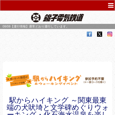
08/08【運行情報】
通常どおり運行しています。
駅からハイキング ～関東最東
端の犬吠埼と文学碑めぐりウォ
ーキング・化石海水温泉を楽し