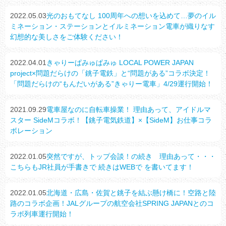
2022.05.03
光のおもてなし 100周年への想いを込めて…夢のイル
ミネーション・ステーションとイルミネーション電車が織りなす
幻想的な美しさをご体験ください！
2022.04.01
きゃりーぱみゅぱみゅ LOCAL POWER JAPAN
project×問題だらけの「銚子電鉄」と“問題がある”コラボ決定！
「問題だらけの“もんだいがある”きゃりー電車」4/29運行開始！
2021.09.29
電車屋なのに自転車操業！ 理由あって、アイドルマ
スター SideMコラボ！【銚子電気鉄道】×【SideM】お仕事コラ
ボレーション
2022.01.05
突然ですが、トップ会談！の続き 理由あって・・・
こちらもJR社員が手書きで 続きはWEBで を書いてます！
2022.01.05
北海道・広島・佐賀と銚子を結ぶ懸け橋に！空路と陸
路のコラボ企画！JALグループの航空会社SPRING JAPANとのコ
ラボ列車運行開始！