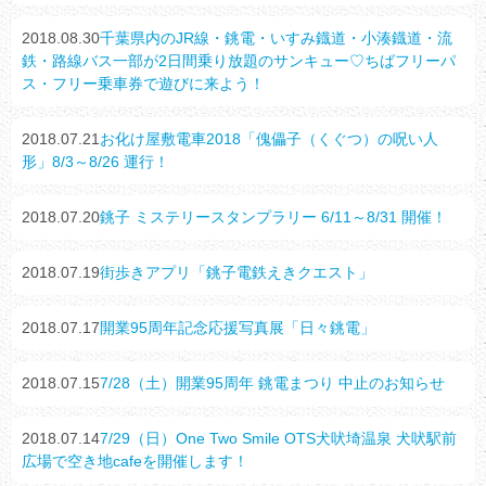
2018.08.30
千葉県内のJR線・銚電・いすみ鐡道・小湊鐡道・流
鉄・路線バス一部が2日間乗り放題のサンキュー♡ちばフリーパ
ス・フリー乗車券で遊びに来よう！
2018.07.21
お化け屋敷電車2018「傀儡子（くぐつ）の呪い人
形」8/3～8/26 運行！
2018.07.20
銚子 ミステリースタンプラリー 6/11～8/31 開催！
2018.07.19
街歩きアプリ「銚子電鉄えきクエスト」
2018.07.17
開業95周年記念応援写真展「日々銚電」
2018.07.15
7/28（土）開業95周年 銚電まつり 中止のお知らせ
2018.07.14
7/29（日）One Two Smile OTS犬吠埼温泉 犬吠駅前
広場で空き地cafeを開催します！