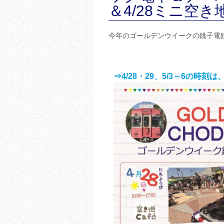
＆4/28ミニ空
今年のゴールデンウイークの銚子電
⇒4/28・29、5/3～6の時