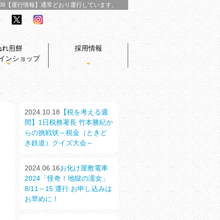
/08【運行情報】
通常どおり運行しています。
ぬれ煎餅
採用情報
インショップ
2024.10.18
【税を考える週
間】1日税務署長 竹本勝紀か
らの挑戦状～税金（ときど
き鉄道）クイズ大会～
2024.06.16
お化け屋敷電車
2024「怪奇！地獄の濡女」
8/11～15 運行 お申し込みは
お早めに！