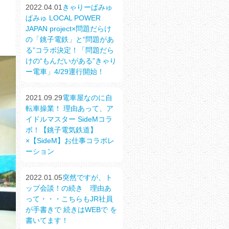
2022.04.01
きゃりーぱみゅ
ぱみゅ LOCAL POWER
JAPAN project×問題だらけ
の「銚子電鉄」と“問題があ
る”コラボ決定！「問題だら
けの“もんだいがある”きゃり
ー電車」4/29運行開始！
2021.09.29
電車屋なのに自
転車操業！ 理由あって、ア
イドルマスター SideMコラ
ボ！【銚子電気鉄道】
×【SideM】お仕事コラボレ
ーション
2022.01.05
突然ですが、ト
ップ会談！の続き 理由あ
って・・・こちらもJR社員
が手書きで 続きはWEBで を
書いてます！