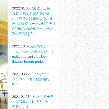
2022.01.05
北海道・広島・
佐賀と銚子を結ぶ懸け橋
に！空路と陸路のコラボ企
画！JALグループの航空会社
SPRING JAPANとのコラボ
列車運行開始！
2021.10.07
犬吠駅でチーバ
くん バルーンがお出迎え！
make the smile balloon
flowers broom project
2021.03.22
『ピンクニュー
ジンジャー号』好評運行
中！
2021.01.25
【中止】超★ラ
イブ電車vol.4 3/7（土）に
運行します！