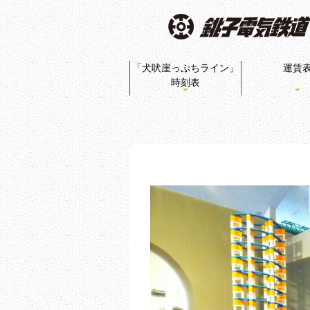
「犬吠崖っぷちライン」
運賃
時刻表