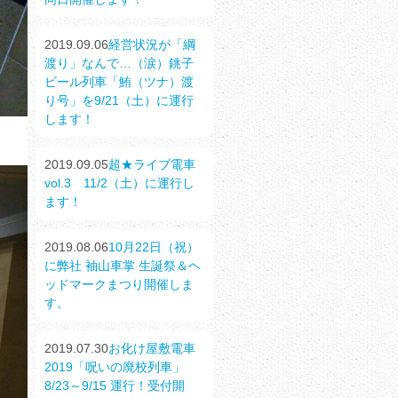
2019.09.06
経営状況が「綱
渡り」なんで…（涙）銚子
ビール列車「鮪（ツナ）渡
り号」を9/21（土）に運行
します！
2019.09.05
超★ライブ電車
vol.3 11/2（土）に運行し
ます！
2019.08.06
10月22日（祝）
に弊社 袖山車掌 生誕祭＆ヘ
ッドマークまつり開催しま
す。
2019.07.30
お化け屋敷電車
2019「呪いの廃校列車」
8/23～9/15 運行！受付開