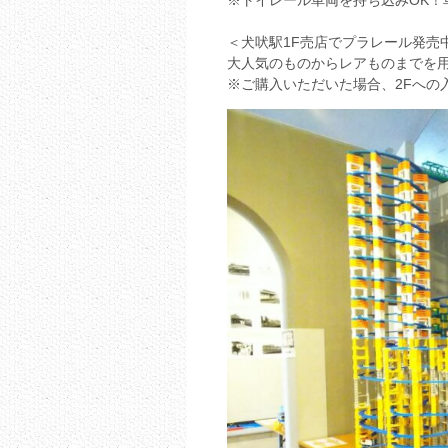
※トイレール車両を持ち込みOK！
＜犬吠駅1F売店でプラレール発売
大人気のものからレアものまでを
※ご購入いただいた場合、2Fへの