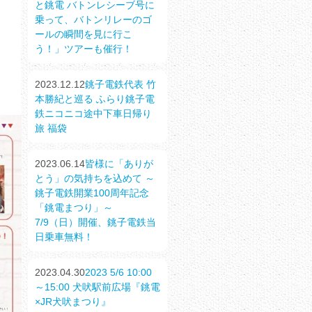
と銚電 バトンレシーブ号に
乗って、バトンリレーのゴ
ールの瞬間を見に行こ
う！」ツアーも催行！
2023.12.12
銚子電鉄代表 竹
本勝紀と巡る ふらり銚子電
鉄ニコニコ途中下車日帰り
旅 福袋
2023.06.14
皆様に「ありが
とう」の気持ちを込めて ～
銚子電鉄開業100周年記念
「銚電まつり」～
7/9（日）開催、銚子電鉄当
日乗車無料！
2023.04.30
2023 5/6 10:00
～15:00 犬吠駅前広場『銚電
×JR犬吠まつり』