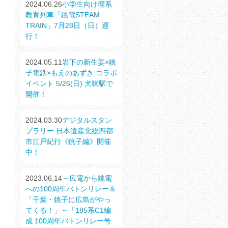
2024.06.26
小学生向け理系
教育列車「銚電STEAM
TRAIN」7月28日（日）運
行！
2024.05.11
岩下の新生姜×銚
子電鉄×もえのあずき コラボ
イベント 5/26(日) 犬吠駅で
開催！
2024.03.30
デジタルスタン
プラリー 日本遺産北総四都
市江戸紀行《銚子編》開催
中！
2023.06.14
～広電から銚電
への100周年バトンリレー＆
「千葉・銚子に広島がやっ
てくる！」～「185系C1編
成 100周年バトンリレー号