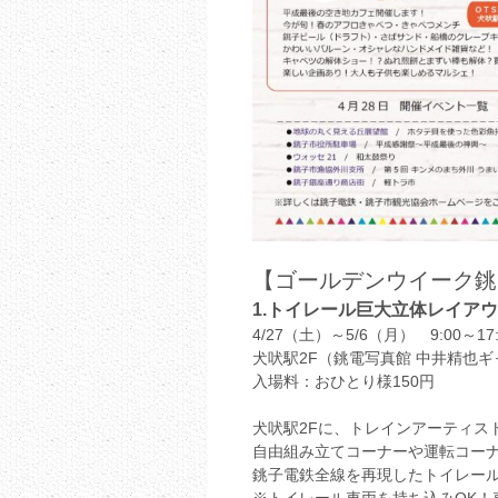
【ゴールデンウイーク銚
1.トイレール巨大立体レイア
4/27（土）～5/6（月） 9:00～17:
犬吠駅2F（銚電写真館 中井精也
入場料：おひとり様150円
犬吠駅2Fに、トレインアーティス
自由組み立てコーナーや運転コー
銚子電鉄全線を再現したトイレー