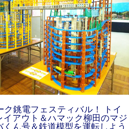
ーク銚電フェスティバル！ トイ
レイアウト＆ハマック柳田のマジ
バくん号＆鉄道模型を運転しよう