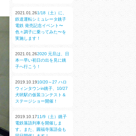
2021.01.26
1/18（土）に、
鉄道運転シミュレータ銚子
電鉄 発売記念イベント〜
色々調子に乗ってみた〜を
実施します！
2021.01.26
2020 元旦は、日
本一早い初日の出を見に銚
子へ行こう！
2019.10.19
10/20～27 ハロ
ウィンタウンin銚子、10/27
犬吠駅の仮装コンテスト＆
ステージショー開催！
2019.10.17
11/9（土）銚子
電鉄落語列車を開催しま
す。また、圓福寺落語会も
同日開催します！