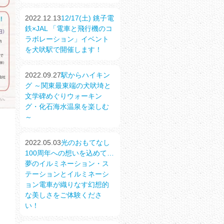
2022.12.13
12/17(土) 銚子電
鉄×JAL 「電車と飛行機のコ
ラボレーション」イベント
を犬吠駅で開催します！
2022.09.27
駅からハイキン
グ ～関東最東端の犬吠埼と
文学碑めぐりウォーキン
グ・化石海水温泉を楽しむ
～
2022.05.03
光のおもてなし
100周年への想いを込めて…
夢のイルミネーション・ス
テーションとイルミネーシ
ョン電車が織りなす幻想的
な美しさをご体験くださ
い！