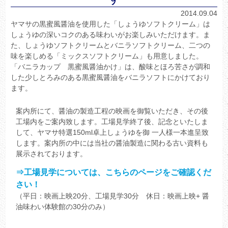
2014.09.04
ヤマサの黒蜜風醤油を使用した「しょうゆソフトクリーム」は
しょうゆの深いコクのある味わいがお楽しみいただけます。ま
た、しょうゆソフトクリームとバニラソフトクリーム、二つの
味を楽しめる「ミックスソフトクリーム」も用意しました。
「バニラカップ 黒蜜風醤油かけ」は、酸味とほろ苦さが調和
した少しとろみのある黒蜜風醤油をバニラソフトにかけており
ます。
案内所にて、醤油の製造工程の映画を御覧いただき、その後
工場内をご案内致します。工場見学終了後、記念といたしま
して、ヤマサ特選150ml卓上しょうゆを御 一人様一本進呈致
します。案内所の中には当社の醤油製造に関わる古い資料も
展示されております。
⇒工場見学については、こちらのページをご確認くだ
さい！
（平日：映画上映20分、工場見学30分 休日：映画上映+ 醤
油味わい体験館の30分のみ）