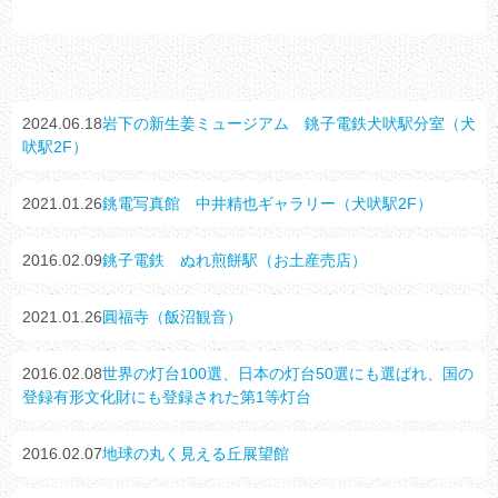
2024.06.18
岩下の新生姜ミュージアム 銚子電鉄犬吠駅分室（犬
吠駅2F）
2021.01.26
銚電写真館 中井精也ギャラリー（犬吠駅2F）
2016.02.09
銚子電鉄 ぬれ煎餅駅（お土産売店）
2021.01.26
圓福寺（飯沼観音）
2016.02.08
世界の灯台100選、日本の灯台50選にも選ばれ、国の
登録有形文化財にも登録された第1等灯台
2016.02.07
地球の丸く見える丘展望館