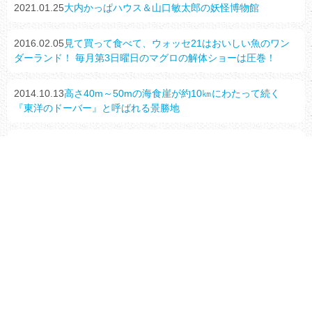
2021.01.25
大内かっぱハウス＆山口敏太郎の妖怪博物館
2016.02.05
見て買って食べて、ウォッセ21はおいしい魚のワン
ダーランド！ 毎月第3日曜日のマグロの解体ショーは圧巻！
2014.10.13
高さ40m～50mの海食崖が約10㎞にわたって続く
『東洋のドーバー』と呼ばれる景勝地
2014.10.13
銚子半島周遊クルーズ
2014.10.12
屏風ヶ浦に沈みゆく夕日はまさに絶景！
2014.09.19
日本の渚 百選にも選ばれた銚子の名所
2014.09.04
仕込蔵や詰工場などが点在する広い敷地内を歩いて見
学できます
2014.08.25
全国でも唯一無二の綿糸で作られる伝統のちぢみ