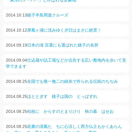
2014.10.13
銚子半島周遊クルーズ
2014.10.12
屏風ヶ浦に沈みゆく夕日はまさに絶景！
2014.09.19
日本の渚 百選にも選ばれた銚子の名所
2014.09.04
仕込蔵や詰工場などが点在する広い敷地内を歩いて見
学できます
2014.08.25
全国でも唯一無二の綿糸で作られる伝統のちぢみ
2014.08.25
ほととぎす 銚子は国の とっぱずれ
2014.08.25
枯枝に からすのとまりけり 秋の暮 はせお
2014.08.25
此臺の清風たゝちに心涼しく西方仏土もかくあらん