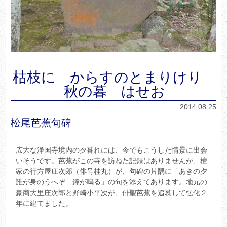
枯枝に からすのとまりけり
秋の暮 はせお
2014.08.25
松尾芭蕉句碑
広大な浄国寺境内の夕暮れには、今でもこうした情景に出会
いそうです。芭蕉がこの寺を訪ねた記録はありませんが、檀
家の行方屋庄次郎（俳号桂丸）が、句碑の片隅に「あきの夕
誰が身のうへぞ 鐘が鳴る」の句を添えてあります。地元の
豪商大里庄次郎と野崎小平次が、俳聖芭蕉を追慕して弘化２
年に建てました。