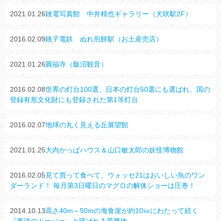
2021.01.26
銚電写真館 中井精也ギャラリー（犬吠駅2F）
2016.02.09
銚子電鉄 ぬれ煎餅駅（お土産売店）
2021.01.26
圓福寺（飯沼観音）
2016.02.08
世界の灯台100選、日本の灯台50選にも選ばれ、国の
登録有形文化財にも登録された第1等灯台
2016.02.07
地球の丸く見える丘展望館
2021.01.25
大内かっぱハウス＆山口敏太郎の妖怪博物館
2016.02.05
見て買って食べて、ウォッセ21はおいしい魚のワン
ダーランド！ 毎月第3日曜日のマグロの解体ショーは圧巻！
2014.10.13
高さ40m～50mの海食崖が約10㎞にわたって続く
『東洋のドーバー』と呼ばれる景勝地