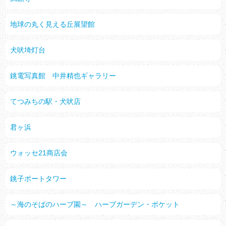
地球の丸く見える丘展望館
犬吠埼灯台
銚電写真館 中井精也ギャラリー
てつみちの駅・犬吠店
君ヶ浜
ウォッセ21商店会
銚子ポートタワー
～海のそばのハーブ園～ ハーブガーデン・ポケット