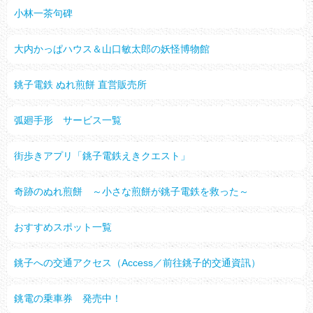
小林一茶句碑
大内かっぱハウス＆山口敏太郎の妖怪博物館
銚子電鉄 ぬれ煎餅 直営販売所
弧廻手形 サービス一覧
街歩きアプリ「銚子電鉄えきクエスト」
奇跡のぬれ煎餅 ～小さな煎餅が銚子電鉄を救った～
おすすめスポット一覧
銚子への交通アクセス（Access／前往銚子的交通資訊）
銚電の乗車券 発売中！