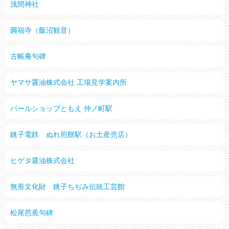
浅間神社
圓福寺（飯沼観音）
古帳庵句碑
ヤマサ醤油株式会社 工場見学案内所
パールショップともえ 仲ノ町駅
銚子電鉄 ぬれ煎餅駅（お土産売店）
ヒゲタ醤油株式会社
無形文化財 銚子ちぢみ伝統工芸館
松尾芭蕉句碑