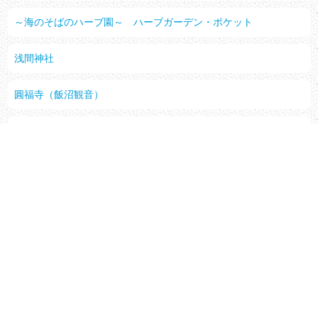
～海のそばのハーブ園～ ハーブガーデン・ポケット
浅間神社
圓福寺（飯沼観音）
古帳庵句碑
ヤマサ醤油株式会社 工場見学案内所
パールショップともえ 仲ノ町駅
銚子電鉄 ぬれ煎餅駅（お土産売店）
ヒゲタ醤油株式会社
無形文化財 銚子ちぢみ伝統工芸館