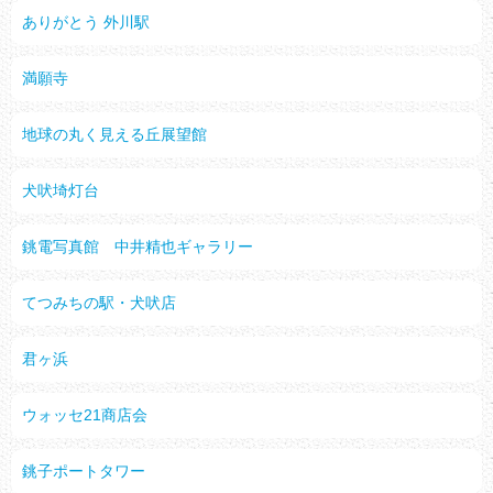
ありがとう 外川駅
満願寺
地球の丸く見える丘展望館
犬吠埼灯台
銚電写真館 中井精也ギャラリー
てつみちの駅・犬吠店
君ヶ浜
ウォッセ21商店会
銚子ポートタワー