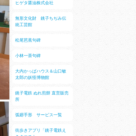
ヒゲタ醤油株式会社
無形文化財 銚子ちぢみ伝
統工芸館
松尾芭蕉句碑
小林一茶句碑
大内かっぱハウス＆山口敏
太郎の妖怪博物館
銚子電鉄 ぬれ煎餅 直営販売
所
弧廻手形 サービス一覧
街歩きアプリ「銚子電鉄え