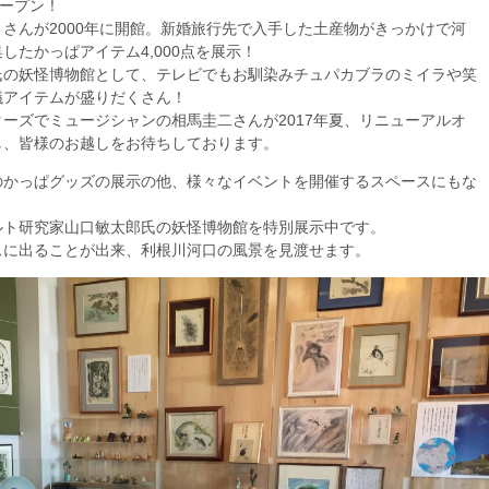
オープン！
さんが2000年に開館。新婚旅行先で入手した土産物がきっかけで河
したかっぱアイテム4,000点を展示！
氏の妖怪博物館として、テレビでもお馴染みチュパカブラのミイラや笑
議アイ
テムが盛りだくさん！
ーズでミュージシャンの相馬圭二さんが2017年夏、リニューアルオ
し、皆様のお越しをお待ちしております。
のかっぱグッズの展示の他、様々なイベントを開催するスペースにもな
ルト研究家山口敏太郎氏の妖怪博物館を特別展示中です。
スに出ることが出来、利根川河口の風景を見渡せます。