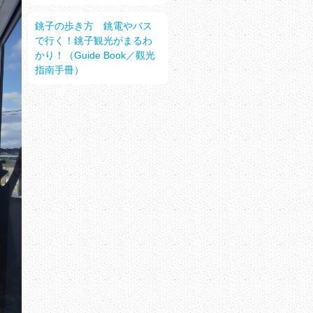
銚子の歩き方 銚電やバス
で行く！銚子観光がまるわ
かり！（Guide Book／觀光
指南手冊）