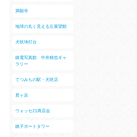
満願寺
地球の丸く見える丘展望館
犬吠埼灯台
銚電写真館 中井精也ギャ
ラリー
てつみちの駅・犬吠店
君ヶ浜
ウォッセ21商店会
銚子ポートタワー