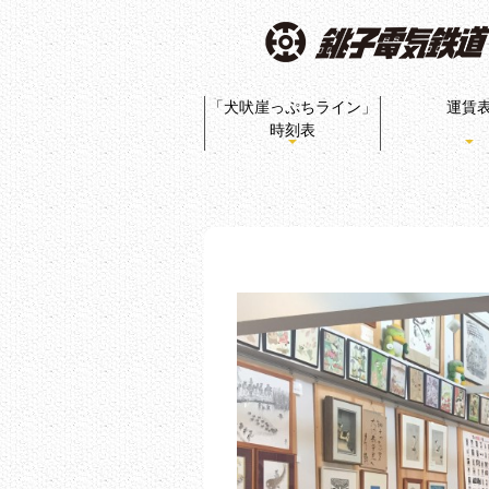
「犬吠崖っぷちライン」
運賃
時刻表