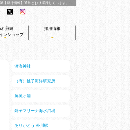
/08【運行情報】
通常どおり運行しています。
ぬれ煎餅
採用情報
インショップ
渡海神社
（有）銚子海洋研究所
屏風ヶ浦
銚子マリーナ海水浴場
ありがとう 外川駅