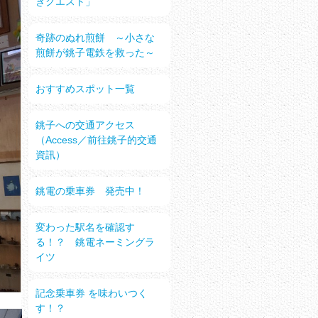
きクエスト」
奇跡のぬれ煎餅 ～小さな
煎餅が銚子電鉄を救った～
おすすめスポット一覧
銚子への交通アクセス
（Access／前往銚子的交通
資訊）
銚電の乗車券 発売中！
変わった駅名を確認す
る！？ 銚電ネーミングラ
イツ
記念乗車券 を味わいつく
す！？