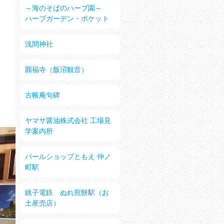
～海のそばのハーブ園～
ハーブガーデン・ポケット
浅間神社
圓福寺（飯沼観音）
古帳庵句碑
ヤマサ醤油株式会社 工場見
学案内所
パールショップともえ 仲ノ
町駅
銚子電鉄 ぬれ煎餅駅（お
土産売店）