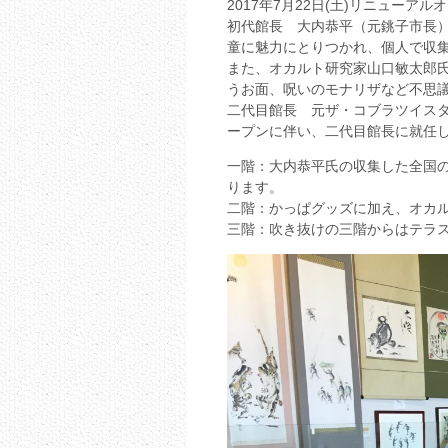
2017年7月22日(土)リニューアル
初代館長 大内恭平（元銚子市長）
童に魅力にとりつかれ、個人で収集
また、オカルト研究家山口敏太郎
うお面、呪いのモナリザなど不思
二代目館長 元ザ・コブラツイスタ
ープンに伴い、二代目館長に就任
一階：大内恭平氏の収集した全国
ります。
二階：かっぱグッズに加え、オカ
三階：吹き抜けの三階からはテラ